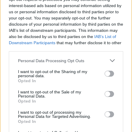
Super League – Play out: Φωτιά στην παραμονή με τις νίκες
interest-based ads based on personal information utilized by
us or personal information disclosed to third parties prior to
Πανσερραϊκού και Αστέρα
your opt-out. You may separately opt-out of the further
4/04/2026 - 10:42μμ
disclosure of your personal information by third parties on the
IAB’s list of downstream participants. This information may
also be disclosed by us to third parties on the
IAB’s List of
Downstream Participants
that may further disclose it to other
third parties.
Please note that this website/app uses one or more Google
Personal Data Processing Opt Outs
services and may gather and store information including but
not limited to your visit or usage behaviour. You may click to
I want to opt-out of the Sharing of my
personal data.
grant or deny consent to Google and its third-party tags to
Opted In
use your data for below specified purposes in below Google
consent section.
I want to opt-out of the Sale of my
Personal Data.
Opted In
I want to opt-out of processing my
ΑΘΛΗΤΙΣΜΟΣ
Personal Data for Targeted Advertising.
Opted In
Super League: Το πρόγραμμα των πλέι οφ 5-8 και των πλέι