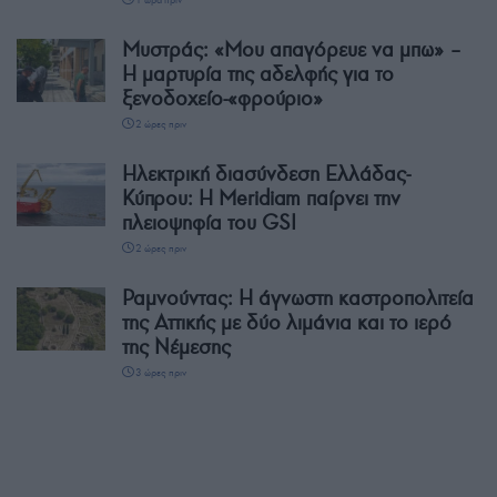
1 ώρα πριν
Μυστράς: «Μου απαγόρευε να μπω» –
Η μαρτυρία της αδελφής για το
ξενοδοχείο-«φρούριο»
2 ώρες πριν
Ηλεκτρική διασύνδεση Ελλάδας-
Κύπρου: Η Meridiam παίρνει την
πλειοψηφία του GSI
2 ώρες πριν
Ραμνούντας: Η άγνωστη καστροπολιτεία
της Αττικής με δύο λιμάνια και το ιερό
της Νέμεσης
3 ώρες πριν