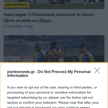
ΑΘΛΗΤΙΣΜΟΣ
Super League: Ο Παναιτωλικός πέρασε από τη Λάρισα –
Άβολη ισοπαλία στις Σέρρες
8/04/2026 - 9:33μμ
pontosnews.gr -
Do Not Process My Personal
Information
If you wish to opt-out of the sale, sharing to third parties, or
processing of your personal or sensitive information for
targeted advertising by us, please use the below opt-out
section to confirm your selection. Please note that after your
ΑΘΛΗΤΙΣΜΟΣ
opt-out request is processed you may continue seeing