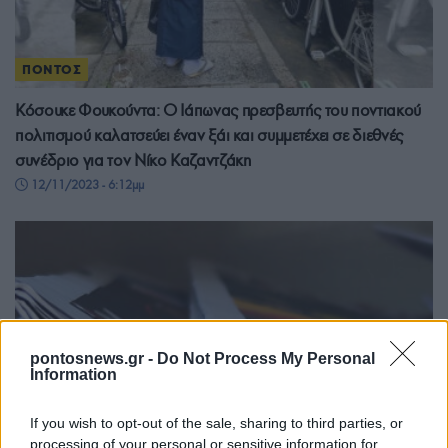
ΠΟΝΤΟΣ
Κόσουκε Φουκούντα: Ο Ιάπωνας πρεσβευτής του ποντιακού
πολιτισμού καλατσεύει έναν ξάι και συμμετέχει σε διεθνές
συνέδριο για τον Νίκο Καζαντζάκη
12/11/2023 - 6:12μμ
pontosnews.gr -
Do Not Process My Personal
Information
If you wish to opt-out of the sale, sharing to third parties, or
processing of your personal or sensitive information for