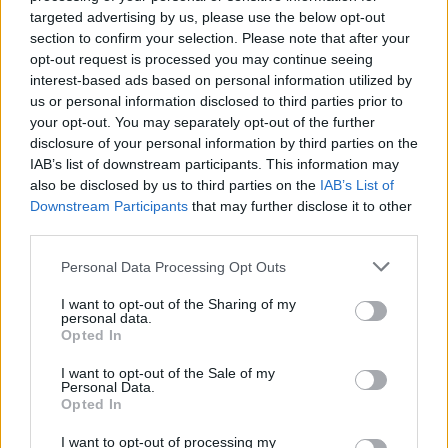
targeted advertising by us, please use the below opt-out
section to confirm your selection. Please note that after your
ΕΛΛΑΔΑ
opt-out request is processed you may continue seeing
interest-based ads based on personal information utilized by
Δευτέρα 4 Σεπτεμβρίου: Τα θέματα που απασχολούν τα
us or personal information disclosed to third parties prior to
πρωτοσέλιδα των σημερινών εφημερίδων
your opt-out. You may separately opt-out of the further
disclosure of your personal information by third parties on the
4/09/2023 - 8:40πμ
IAB’s list of downstream participants. This information may
also be disclosed by us to third parties on the
IAB’s List of
Downstream Participants
that may further disclose it to other
third parties.
Please note that this website/app uses one or more Google
Personal Data Processing Opt Outs
services and may gather and store information including but
not limited to your visit or usage behaviour. You may click to
I want to opt-out of the Sharing of my
personal data.
grant or deny consent to Google and its third-party tags to
Opted In
use your data for below specified purposes in below Google
consent section.
I want to opt-out of the Sale of my
Personal Data.
Opted In
I want to opt-out of processing my