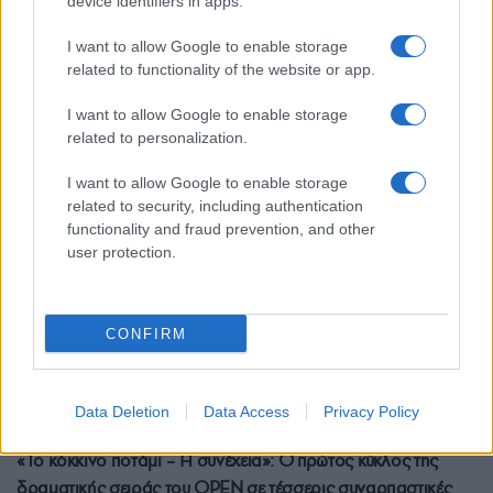
device identifiers in apps.
Μητσοτάκης για εκλογές: Θέλω καθαρή νίκη, πιστεύω σε
μονοκομματική κυβέρνηση
I want to allow Google to enable storage
2/05/2023 - 11:14πμ
related to functionality of the website or app.
I want to allow Google to enable storage
related to personalization.
I want to allow Google to enable storage
related to security, including authentication
functionality and fraud prevention, and other
user protection.
CONFIRM
Data Deletion
Data Access
Privacy Policy
ΠΟΝΤΟΣ
«Το κόκκινο ποτάμι – Η συνέχεια»: Ο πρώτος κύκλος της
δραματικής σειράς του OPEN σε τέσσερις συναρπαστικές