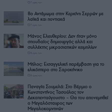
7 ώρες πριν
8ο Αντάμωμα στην Κερκίνη Σερρών με
λαϊκά και ποντιακά
7 ώρες πριν
Μάνος Ελευθερίου: Δεν ήταν μόνο
σπουδαίος δημιουργός αλλά και
συλλέκτης μικρασιατικών κειμηλίων
8 ώρες πριν
Μήλος: Εισαγγελική παρέμβαση για το
ελικόπτερο στο Σαρακήνικο
8 ώρες πριν
Παναγία Σουμελά: Στο Βέρμιο ο
Κωνσταντίνος Τασούλας τον
Δεκαπενταύγουστο – Θα του απονεμηθεί
ο Μεγαλόσταυρος των
Μεγαλοκομνηνών