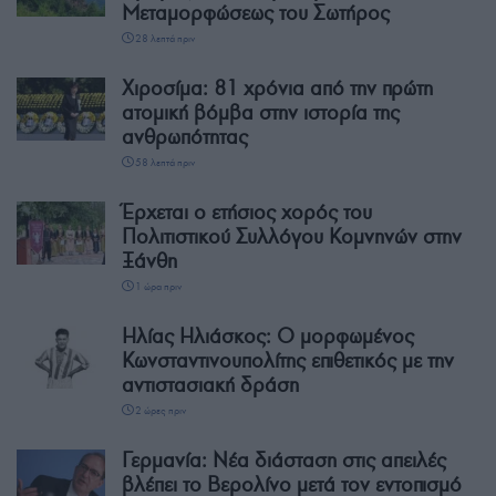
Μεταμορφώσεως του Σωτήρος
28 λεπτά πριν
Χιροσίμα: 81 χρόνια από την πρώτη
ατομική βόμβα στην ιστορία της
ανθρωπότητας
58 λεπτά πριν
Έρχεται ο ετήσιος χορός του
Πολιτιστικού Συλλόγου Κομνηνών στην
Ξάνθη
1 ώρα πριν
Ηλίας Ηλιάσκος: Ο μορφωμένος
Κωνσταντινουπολίτης επιθετικός με την
αντιστασιακή δράση
2 ώρες πριν
Γερμανία: Νέα διάσταση στις απειλές
βλέπει το Βερολίνο μετά τον εντοπισμό