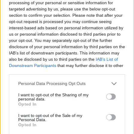
processing of your personal or sensitive information for
targeted advertising by us, please use the below opt-out
section to confirm your selection. Please note that after your
ΕΛΛΑΔΑ
opt-out request is processed you may continue seeing
ΟΠΕΚΕΠΕ: Ελεύθεροι με όρους οι πρώτοι 10
interest-based ads based on personal information utilized by
us or personal information disclosed to third parties prior to
κατηγορούμενοι για παράνομες επιδοτήσεις στη Β. Ελλάδα
your opt-out. You may separately opt-out of the further
1/06/2026 - 7:59μμ
disclosure of your personal information by third parties on the
IAB’s list of downstream participants. This information may
also be disclosed by us to third parties on the
IAB’s List of
Downstream Participants
that may further disclose it to other
third parties.
Please note that this website/app uses one or more Google
Personal Data Processing Opt Outs
services and may gather and store information including but
not limited to your visit or usage behaviour. You may click to
I want to opt-out of the Sharing of my
personal data.
grant or deny consent to Google and its third-party tags to
Opted In
use your data for below specified purposes in below Google
consent section.
I want to opt-out of the Sale of my
Personal Data.
Opted In