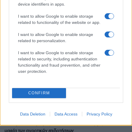
ΟΠΕΚΕΠΕ: Προφυλακίστηκε λογιστής για την απάτη-μαμούθ
device identifiers in apps.
με τις επιδοτήσεις στην Κρήτη
I want to allow Google to enable storage
31/05/2026 - 11:13πμ
related to functionality of the website or app.
I want to allow Google to enable storage
related to personalization.
I want to allow Google to enable storage
related to security, including authentication
functionality and fraud prevention, and other
user protection.
CONFIRM
ΕΛΛΑΔΑ
Data Deletion
Data Access
Privacy Policy
Επιχείρηση «Θερισμός»: Το «ελληνικό FBI» ξεριζώνει τη
μαφία των αγροτικών επιδοτήσεων