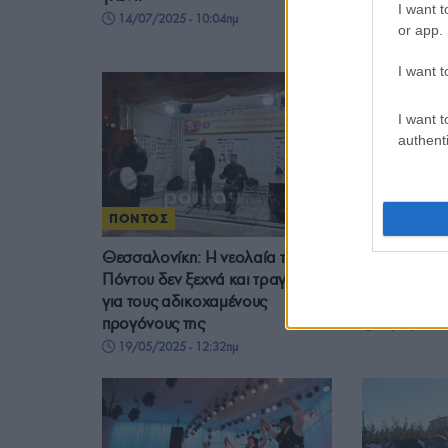
I want t
να τους στα
14/07/2025 - 10:04πμ
or app.
12/07/2025 
I want t
I want t
authenti
ΠΟΝΤΟΣ
ΕΚΔΗΛΩΣΕΙ
Θεσσαλονίκη: Η νεολαία του
Έρχονται οι
Πόντου δεν ξεχνά και τραγουδά
Νοσταλγίες
για τους αδικοχαμένους
Θεσσαλονίκ
προγόνους της
21/04/2025 
19/05/2025 - 12:32πμ