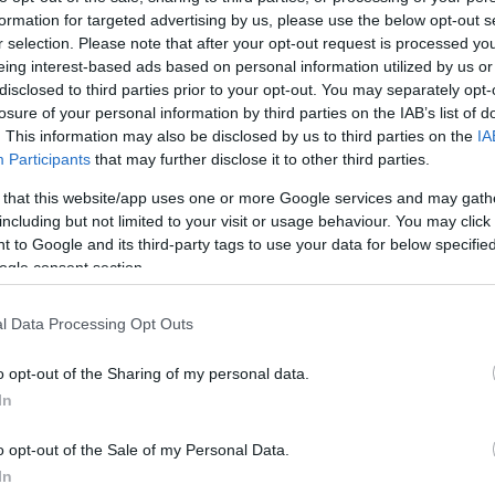
formation for targeted advertising by us, please use the below opt-out s
r selection. Please note that after your opt-out request is processed y
eing interest-based ads based on personal information utilized by us or
disclosed to third parties prior to your opt-out. You may separately opt-
losure of your personal information by third parties on the IAB’s list of
. This information may also be disclosed by us to third parties on the
IA
Participants
that may further disclose it to other third parties.
Σ
ΕΚΔΗΛΩΣΕΙΣ
 that this website/app uses one or more Google services and may gath
including but not limited to your visit or usage behaviour. You may click 
 Ποντίων Διαβατών
Τα Μωμοέρια των «Κομνηνών»
 to Google and its third-party tags to use your data for below specifi
ς Υψηλάντης»
Ροδοχωρίου θα «χτυπήσουν» και
ogle consent section.
 45 χρόνια ζωής και
στον ετήσιο χορό
!
6/02/2026 - 9:29μμ
l Data Processing Opt Outs
6:48μμ
o opt-out of the Sharing of my personal data.
In
o opt-out of the Sale of my Personal Data.
In