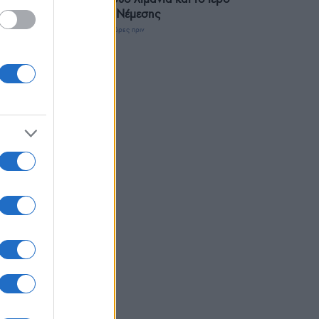
της Νέμεσης
3 ώρες πριν