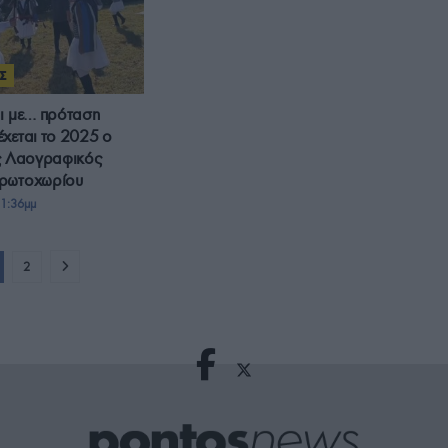
Σ
ι με… πρόταση
χεται το 2025 ο
ς Λαογραφικός
ρωτοχωρίου
1:36μμ
2