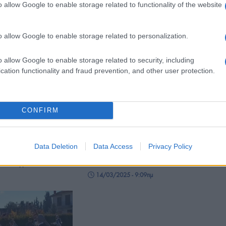
o allow Google to enable storage related to functionality of the website
ματήσουν
- 6:00μμ
o allow Google to enable storage related to personalization.
o allow Google to enable storage related to security, including
cation functionality and fraud prevention, and other user protection.
Σ
ΕΚΔΗΛΩΣΕΙΣ
CONFIRM
 «Πόντου
Σέρρες: 10η βραδιά
» στη Νικόπολη
αλληλεγγύης του Συλλόγου
Data Deletion
Data Access
Privacy Policy
ης
Ποντίων Φοιτητών – Στον μικρό
Θανάση θα πάνε τα έσοδα
- 10:00μμ
14/03/2025 - 9:09πμ