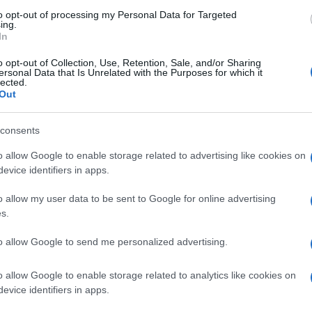
to opt-out of processing my Personal Data for Targeted
Σ
ΕΚΔΗΛΩΣΕΙΣ
ing.
In
 Ποντίων Φοιτητών
Ποντιακό διήμερο ετοιμάζει ο
o opt-out of Collection, Use, Retention, Sale, and/or Sharing
στών Θεσσαλονίκης
Πολιτιστικός Σύλλογος Άργους
ersonal Data that Is Unrelated with the Purposes for which it
ν ετήσιο χειμερινό
Ορεστικού «Η Καλλιθέα»
lected.
Out
23/07/2025 - 9:46πμ
2:16μμ
consents
o allow Google to enable storage related to advertising like cookies on
evice identifiers in apps.
o allow my user data to be sent to Google for online advertising
s.
Α...ΣΤΟΝ ΠΟΝΤΟ
ΕΚΔΗΛΩΣΕΙΣ
to allow Google to send me personalized advertising.
λα» των Ποντίων και ο
Ποντιακά γλεντάει η Ενοριακή
o allow Google to enable storage related to analytics like cookies on
ορός – Όταν οι
Νεανική Εστία Αγίου
evice identifiers in apps.
ήσουν κάτι πολύ,
Παντελεήμονα Πολίχνης
αίμονες» δεν μπορούν
9/06/2025 - 8:32πμ