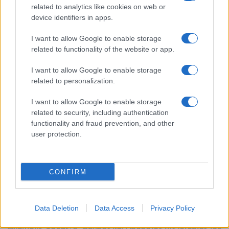
Η Ένωση Ποντίων Πειραιώς-Κερατσινίου-Δραπετσώνας
related to analytics like cookies on web or
device identifiers in apps.
τίμησε τη μνήμη του ήρωα δημοσιογράφου του Πόντου
Νίκου Καπετανίδη
I want to allow Google to enable storage
1/10/2025 - 4:27μμ
related to functionality of the website or app.
I want to allow Google to enable storage
related to personalization.
I want to allow Google to enable storage
related to security, including authentication
functionality and fraud prevention, and other
user protection.
CONFIRM
ΠΟΝΤΟΣ
Data Deletion
Data Access
Privacy Policy
Δημήτρης Ψαθάς, ο Όμηρος και Ηρόδοτος της Ιστορίας του