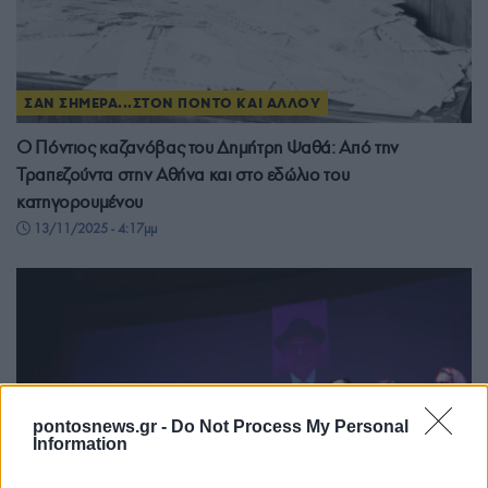
ΣΑΝ ΣΗΜΕΡΑ...ΣΤΟΝ ΠΟΝΤΟ ΚΑΙ ΑΛΛΟΥ
Ο Πόντιος καζανόβας του Δημήτρη Ψαθά: Από την
Τραπεζούντα στην Αθήνα και στο εδώλιο του
κατηγορουμένου
13/11/2025 - 4:17μμ
pontosnews.gr -
Do Not Process My Personal
Information