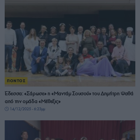
ΠΟΝΤΟΣ
Έδεσσα: «Σάρωσε» η «Μαντάμ Σουσού» του Δημήτρη Ψαθά
από την ομάδα «Μέθεξις»
14/12/2025 - 6:23μμ