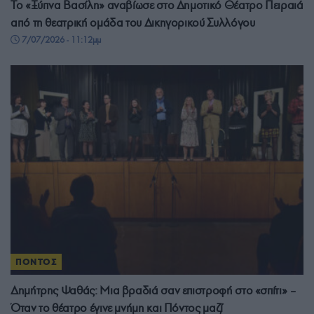
Το «Ξύπνα Βασίλη» αναβίωσε στο Δημοτικό Θέατρο Πειραιά
από τη θεατρική ομάδα του Δικηγορικού Συλλόγου
7/07/2026 - 11:12μμ
ΠΟΝΤΟΣ
Δημήτρης Ψαθάς: Μια βραδιά σαν επιστροφή στο «σπίτι» –
Όταν το θέατρο έγινε μνήμη και Πόντος μαζί