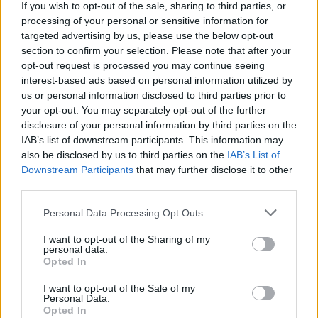
If you wish to opt-out of the sale, sharing to third parties, or
processing of your personal or sensitive information for
targeted advertising by us, please use the below opt-out
section to confirm your selection. Please note that after your
ΠΟΛΙΤΙΣΜΟΣ
opt-out request is processed you may continue seeing
interest-based ads based on personal information utilized by
«Ζητείται ψεύτης» για …καλό σκοπό – Μια μεγάλη βραδιά
us or personal information disclosed to third parties prior to
θεάτρου και κοινωνικού έργου για παιδιά
your opt-out. You may separately opt-out of the further
23/10/2025 - 10:45μμ
disclosure of your personal information by third parties on the
IAB’s list of downstream participants. This information may
also be disclosed by us to third parties on the
IAB’s List of
Downstream Participants
that may further disclose it to other
third parties.
Please note that this website/app uses one or more Google
Personal Data Processing Opt Outs
services and may gather and store information including but
not limited to your visit or usage behaviour. You may click to
I want to opt-out of the Sharing of my
personal data.
grant or deny consent to Google and its third-party tags to
Opted In
use your data for below specified purposes in below Google
consent section.
I want to opt-out of the Sale of my
Personal Data.
Opted In