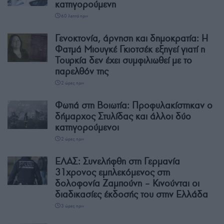
κατηγορούμενη
60 λεπτά πριν
Γενοκτονία, άρνηση και δημοκρατία: Η
Φατμά Μιουγκέ Γκιοτσέκ εξηγεί γιατί η
Τουρκία δεν έχει συμφιλιωθεί με το
παρελθόν της
2 ώρες πριν
Φωτιά στη Βοιωτία: Προφυλακίστηκαν ο
δήμαρχος Στυλίδας και άλλοι δύο
κατηγορούμενοι
2 ώρες πριν
ΕΛΑΣ: Συνελήφθη στη Γερμανία
31χρονος εμπλεκόμενος στη
δολοφονία Ζαμπούνη – Κινούνται οι
διαδικασίες έκδοσής του στην Ελλάδα
3 ώρες πριν