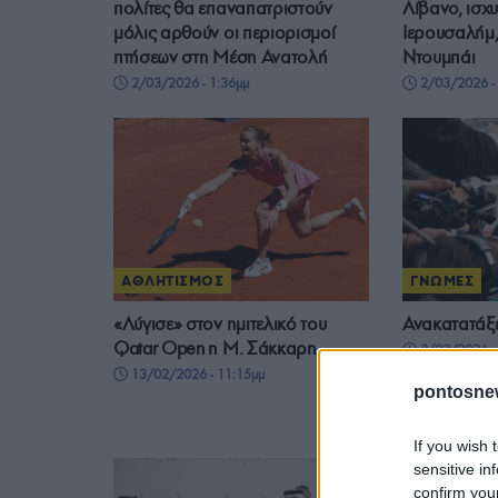
πολίτες θα επαναπατριστούν
Λίβανο, ισχυ
μόλις αρθούν οι περιορισμοί
Ιερουσαλήμ,
πτήσεων στη Μέση Ανατολή
Ντουμπάι
2/03/2026 - 1:36μμ
2/03/2026 - 
ΑΘΛΗΤΙΣΜΟΣ
ΓΝΩΜΕΣ
«Λύγισε» στον ημιτελικό του
Ανακατατάξε
Qatar Open η Μ. Σάκκαρη
8/02/2026 - 
13/02/2026 - 11:15μμ
pontosne
If you wish 
sensitive in
confirm you