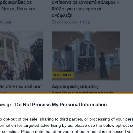
ρές εκρήξεις σε
αντίποινα σε «ανοιχτό πόλεμο» –
 Ντόχα, Ριάντ και
Φόβοι για περιφερειακή
ανάφλεξη
8:52πμ
27/02/2026 - 1:17μμ
ΚΟΣΜΟΣ
ις στην περιοχή μας
Αεροπορικές εταιρείες
ακυρώνουν τις πτήσεις προς τη
4:48μμ
Μέση Ανατολή – Φόβοι για
ws.gr -
Do Not Process My Personal Information
σύγκρουση
23/01/2026 - 11:29μμ
to opt-out of the sale, sharing to third parties, or processing of your per
formation for targeted advertising by us, please use the below opt-out s
r selection. Please note that after your opt-out request is processed y