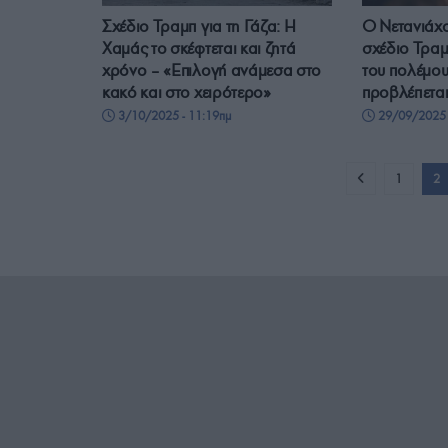
Σχέδιο Τραμπ για τη Γάζα: Η
Ο Νετανιάχ
Χαμάς το σκέφτεται και ζητά
σχέδιο Τραμ
χρόνο – «Επιλογή ανάμεσα στο
του πολέμου 
κακό και στο χειρότερο»
προβλέπετα
3/10/2025 - 11:19πμ
29/09/2025 
1
2