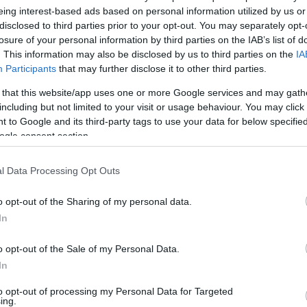
eing interest-based ads based on personal information utilized by us or
disclosed to third parties prior to your opt-out. You may separately opt-
losure of your personal information by third parties on the IAB’s list of
. This information may also be disclosed by us to third parties on the
IA
Participants
that may further disclose it to other third parties.
ΚΟΣΜΟΣ
 that this website/app uses one or more Google services and may gath
τα σενάρια για
Σομαλιλάνδη: Έκτακτη
including but not limited to your visit or usage behaviour. You may click 
 επίθεση κατά του
συνεδρίαση του Συμβουλίου
 to Google and its third-party tags to use your data for below specifi
 Ιρανών προς την
Ασφαλείας του ΟΗΕ για την
ogle consent section.
αναγνώριση από το Ισραήλ
- 7:16μμ
28/12/2025 - 10:14πμ
l Data Processing Opt Outs
o opt-out of the Sharing of my personal data.
In
o opt-out of the Sale of my Personal Data.
In
ΟΜΟΓΕΝΕΙΑ
to opt-out of processing my Personal Data for Targeted
ing.