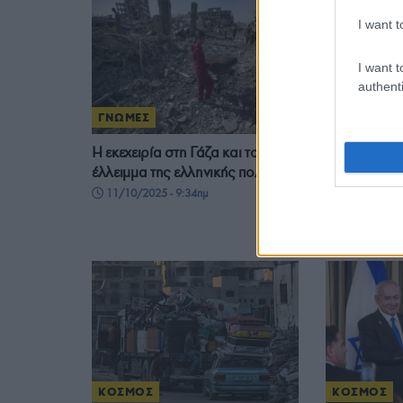
I want t
I want t
authenti
ΓΝΩΜΕΣ
ΚΟΣΜΟΣ
Η εκεχειρία στη Γάζα και το
Ισραήλ-Χαμά
έλλειμμα της ελληνικής πολιτικής
ειρηνοποιό
τη συμφωνία
11/10/2025 - 9:34πμ
πρώτο μέρο
9/10/2025 - 
ΚΟΣΜΟΣ
ΚΟΣΜΟΣ