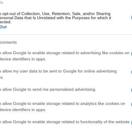
άν: Πολύ σύντομα
Τζορτζ Πετρίδης: Ο γλύπτης με
In
 ΗΠΑ πρέπει να
καταγωγή από τη Σμύρνη
o opt-out of Collection, Use, Retention, Sale, and/or Sharing
ο «απομάκρυνσης»
ταξιδεύει τις «Ελληνικές
ersonal Data that Is Unrelated with the Purposes for which it
ων CAATSA
κεφαλές» σε ολόκληρο τον
lected.
Out
κόσμο
5:16μμ
11/11/2025 - 9:58μμ
consents
o allow Google to enable storage related to advertising like cookies on
evice identifiers in apps.
o allow my user data to be sent to Google for online advertising
s.
ΓΝΩΜΕΣ
to allow Google to send me personalized advertising.
«Καταφέραμε το
Γάζα με Παλαιστίνιους, χωρίς τη
o allow Google to enable storage related to analytics like cookies on
ιτέλους έχουμε ειρήνη
Χαμάς
evice identifiers in apps.
νατολή»
12/10/2025 - 6:27μμ
- 9:50μμ
o allow Google to enable storage related to functionality of the website