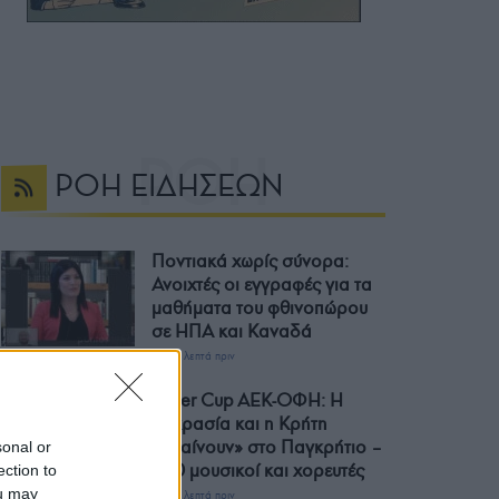
ΡΟΗ ΕΙΔΗΣΕΩΝ
Ποντιακά χωρίς σύνορα:
Ανοιχτές οι εγγραφές για τα
μαθήματα του φθινοπώρου
σε ΗΠΑ και Καναδά
24 λεπτά πριν
Super Cup ΑΕΚ-ΟΦΗ: Η
Μικρασία και η Κρήτη
«μπαίνουν» στο Παγκρήτιο –
sonal or
150 μουσικοί και χορευτές
ection to
ou may
47 λεπτά πριν