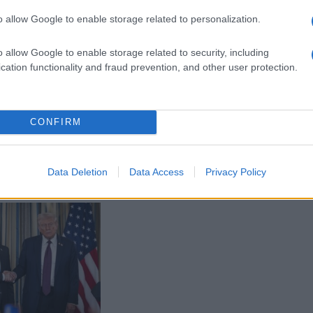
o allow Google to enable storage related to personalization.
o allow Google to enable storage related to security, including
cation functionality and fraud prevention, and other user protection.
ΚΟΣΜΟΣ
ς: Πώς ο «μέγας
Συγκρατημένη αισιοδοξία για τις
CONFIRM
ς» Τραμπ απέσπασε
διαπραγματεύσεις Ισραήλ-Χαμάς
 – ή τουλάχιστον το
στην Αίγυπτο
ς της
6/10/2025 - 11:25μμ
Data Deletion
Data Access
Privacy Policy
2:24μμ