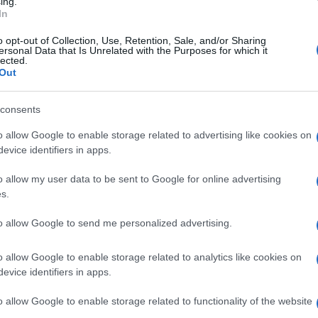
ing.
αϊβάζ: Ενώπιον του
Δολοφονία Καραϊβάζ: Ανοίγουν
In
 δύο κατηγορούμενοι
και άλλοι φάκελοι με συμβόλαια
φονία του
θανάτου
o opt-out of Collection, Use, Retention, Sale, and/or Sharing
ersonal Data that Is Unrelated with the Purposes for which it
8:31πμ
2/05/2023 - 3:12μμ
lected.
Out
consents
o allow Google to enable storage related to advertising like cookies on
evice identifiers in apps.
o allow my user data to be sent to Google for online advertising
s.
ΕΛΛΑΔΑ
Καραϊβάζ: Ψάχνουν
Γιώργος Καραϊβάζ: Όλες οι
to allow Google to send me personalized advertising.
υτουργό – Τα στοιχεία
λεπτομέρειες που οδήγησαν στη
ηψη των δύο
σύλληψη των δύο υπόπτων – Οι
o allow Google to enable storage related to analytics like cookies on
εμπλεκόμενοι που διαφεύγουν
evice identifiers in apps.
- 2:18μμ
29/04/2023 - 2:44μμ
o allow Google to enable storage related to functionality of the website