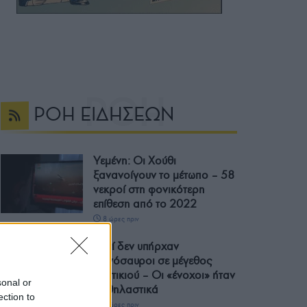
ΡΟΗ ΕΙΔΗΣΕΩΝ
Υεμένη: Οι Χούθι
ξανανοίγουν το μέτωπο – 58
νεκροί στη φονικότερη
επίθεση από το 2022
8 ώρες πριν
Γιατί δεν υπήρχαν
δεινόσαυροι σε μέγεθος
ποντικιού – Οι «ένοχοι» ήταν
sonal or
τα θηλαστικά
ection to
8 ώρες πριν