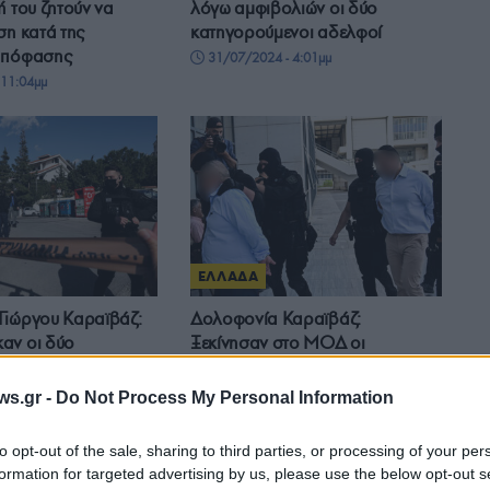
ή του ζητούν να
λόγω αμφιβολιών οι δύο
ση κατά της
κατηγορούμενοι αδελφοί
απόφασης
31/07/2024 - 4:01μμ
 11:04μμ
ΕΛΛΑΔΑ
Γιώργου Καραϊβάζ:
Δολοφονία Καραϊβάζ:
αν οι δύο
Ξεκίνησαν στο ΜΟΔ οι
ς – Αρνούνται τις
καταθέσεις, με πρώτη της χήρας
του δημοσιογράφου
ws.gr -
Do Not Process My Personal Information
- 3:30μμ
5/07/2024 - 4:25μμ
to opt-out of the sale, sharing to third parties, or processing of your per
formation for targeted advertising by us, please use the below opt-out s