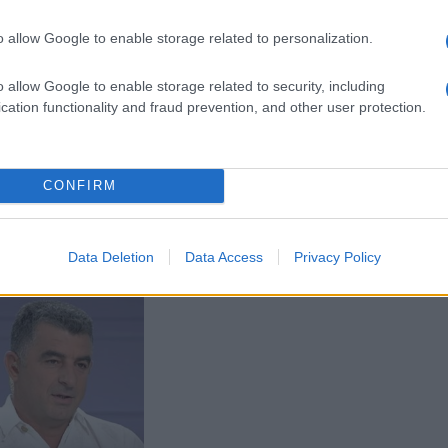
o allow Google to enable storage related to personalization.
o allow Google to enable storage related to security, including
cation functionality and fraud prevention, and other user protection.
ΕΛΛΑΔΑ
ις για τη δολοφονία
Human Rights Watch: Η Ελλάδα
CONFIRM
ακοίνωσε ο Τ.
υποδέχεται τους Ουκρανούς
κος
πρόσφυγες αλλά «δυσκολεύεται»
με τους μετανάστες
- 6:23μμ
Data Deletion
Data Access
Privacy Policy
12/01/2023 - 9:36μμ