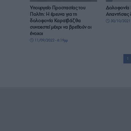
Υπουργείο Προστασίας του
Δολοφονία 
Πολίτη: Η έρευνα για τη
Απαντήσεις 
δολοφονία Καραϊβάζ θα
30/10/2021 
συνεχιστεί μέχρι να βρεθούν οι
ένοχοι
11/09/2022 - 6:19μμ
1