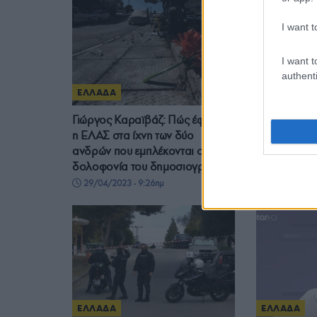
I want t
I want t
authenti
ΕΛΛΑΔΑ
ΕΛΛΑΔΑ
Γιώργος Καραϊβάζ: Πώς έφθασε
Δύο συλλήψε
η ΕΛΑΣ στα ίχνη των δύο
Καραϊβάζ αν
ανδρών που εμπλέκονται στη
Θεοδωρικά
δολοφονία του δημοσιογράφου
28/04/2023 
29/04/2023 - 9:26πμ
ΕΛΛΑΔΑ
ΕΛΛΑΔΑ