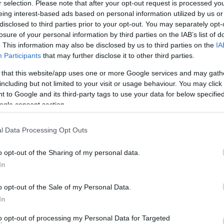
r selection. Please note that after your opt-out request is processed y
eing interest-based ads based on personal information utilized by us or
disclosed to third parties prior to your opt-out. You may separately opt-
losure of your personal information by third parties on the IAB’s list of
. This information may also be disclosed by us to third parties on the
IA
ΙΣΤΟΡΙΑ
Participants
that may further disclose it to other third parties.
 that this website/app uses one or more Google services and may gath
: Οι αρχηγοί, τα
Τσαρλς Ογκλ: Ο Βρετανός
including but not limited to your visit or usage behaviour. You may click 
αρα και πόσο
φιλέλληνας ήταν ο πρώτος
 to Google and its third-party tags to use your data for below specifi
νται τα συμβόλαια
δημοσιογράφος που
ogle consent section.
δολοφονήθηκε στην Ελλάδα
4:28μμ
29/07/2023 - 11:59πμ
l Data Processing Opt Outs
o opt-out of the Sharing of my personal data.
In
o opt-out of the Sale of my Personal Data.
In
ΕΛΛΑΔΑ
to opt-out of processing my Personal Data for Targeted