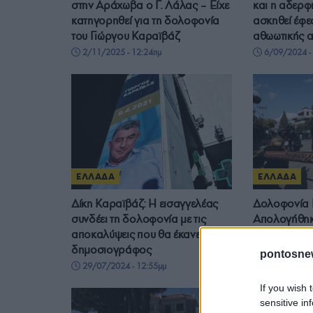
στην Αράχωβα ο Γ. Λάλας – Είχε
και η αδερφ
κατηγορηθεί για τη δολοφονία
ασκηθεί έφε
του Γιώργου Καραϊβάζ
αθωωτικής 
2/11/2025 - 12:24πμ
6/09/2024 -
ΕΛΛΑΔΑ
ΕΛΛΑΔΑ
Δίκη Καραϊβάζ: Η εισαγγελέας
Δολοφονία 
συνδέει τη δολοφονία με τις
Απολογήθηκ
αποκαλύψεις που θα έκανε ο
συλληφθέντε
δημοσιογράφος
κατηγορίες
pontosne
29/07/2024 - 12:55μμ
26/07/2024 
If you wish 
sensitive in