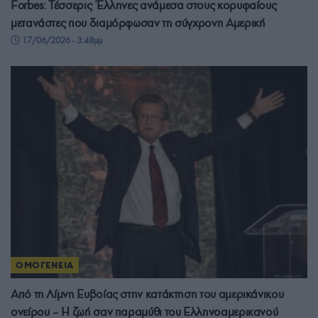
Forbes: Τέσσερις Έλληνες ανάμεσα στους κορυφαίους
μετανάστες που διαμόρφωσαν τη σύγχρονη Αμερική
17/06/2026 - 3:48μμ
ΟΜΟΓΕΝΕΙΑ
Από τη Λίμνη Ευβοίας στην κατάκτηση του αμερικάνικου
ονείρου – Η ζωή σαν παραμύθι του Ελληνοαμερικανού