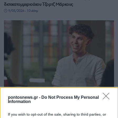
δισεκατομμυριούχου Τζορτζ Μάρκους
9/05/2026 - 10:46πμ
ΚΟΣΜΟΣ
pontosnews.gr -
Do Not Process My Personal
Information
Έλληνας επιχειρηματίας διεκδικεί θέση στο παγκόσμιο
τηλεοπτικό φαινόμενο «Beast Games» και 5 εκατ. δολάρια
If you wish to opt-out of the sale, sharing to third parties, or
28/04/2026 - 10:40μμ