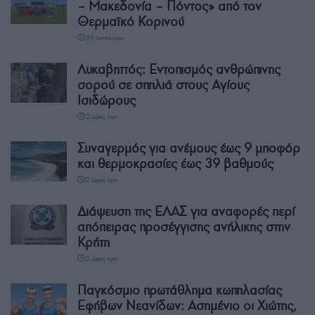
– Μακεδονία – Πόντος» από τον
Θερμαϊκό Κορινού
59 λεπτά πριν
Λυκαβηττός: Εντοπισμός ανθρώπινης
σορού σε σπηλιά στους Αγίους
Ισιδώρους
2 ώρες πριν
Συναγερμός για ανέμους έως 9 μποφόρ
και θερμοκρασίες έως 39 βαθμούς
2 ώρες πριν
Διάψευση της ΕΛΑΣ για αναφορές περί
απόπειρας προσέγγισης ανήλικης στην
Κρήτη
2 ώρες πριν
Παγκόσμιο πρωτάθλημα κωπηλασίας
Εφήβων Νεανίδων: Ασημένιο οι Χιώτης,