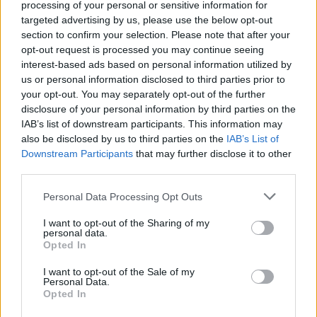
processing of your personal or sensitive information for
targeted advertising by us, please use the below opt-out
section to confirm your selection. Please note that after your
opt-out request is processed you may continue seeing
interest-based ads based on personal information utilized by
us or personal information disclosed to third parties prior to
your opt-out. You may separately opt-out of the further
disclosure of your personal information by third parties on the
IAB’s list of downstream participants. This information may
also be disclosed by us to third parties on the
IAB’s List of
Downstream Participants
that may further disclose it to other
third parties.
Please note that this website/app uses one or more Google
Personal Data Processing Opt Outs
services and may gather and store information including but
not limited to your visit or usage behaviour. You may click to
I want to opt-out of the Sharing of my
ΚΟΣΜΟΣ
personal data.
grant or deny consent to Google and its third-party tags to
Opted In
Ο Ίλον Μασκ έχασε για λίγα λεπτά τον τίτλο του
use your data for below specified purposes in below Google
consent section.
πλουσιότερου ανθρώπου στον κόσμο
I want to opt-out of the Sale of my
Personal Data.
7/12/2022 - 7:28μμ
Opted In