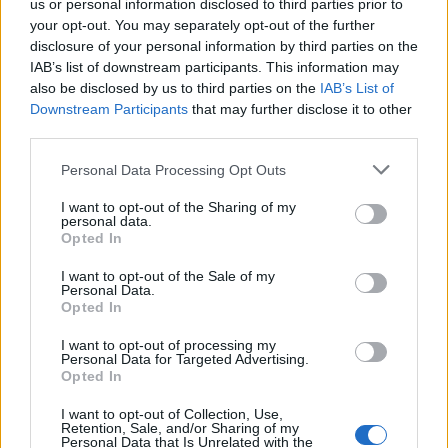
us or personal information disclosed to third parties prior to
στην Παιανία
your opt-out. You may separately opt-out of the further
7/02/2026 - 11:16μμ
disclosure of your personal information by third parties on the
IAB’s list of downstream participants. This information may
also be disclosed by us to third parties on the
IAB’s List of
Downstream Participants
that may further disclose it to other
third parties.
Please note that this website/app uses one or more Google
Personal Data Processing Opt Outs
services and may gather and store information including but
not limited to your visit or usage behaviour. You may click to
I want to opt-out of the Sharing of my
personal data.
grant or deny consent to Google and its third-party tags to
Opted In
use your data for below specified purposes in below Google
consent section.
I want to opt-out of the Sale of my
Personal Data.
Opted In
I want to opt-out of processing my
Personal Data for Targeted Advertising.
ΑΘΛΗΤΙΣΜΟΣ
Opted In
Εμμανουήλ Καραλής: Υποψήφιος για το βραβείο Fair Play
I want to opt-out of Collection, Use,
της Παγκόσμιας Ομοσπονδίας
Retention, Sale, and/or Sharing of my
Personal Data that Is Unrelated with the