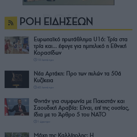
ΡΟΗ ΕΙΔΗΣΕΩΝ
Ευρωπαϊκό πρωτάθλημα U16: Τρία στα
τρία και… έφυγε για ημιτελικό η Εθνική
Κορασίδων
10 λεπτά πριν
Νέα Αρτάκη: Προ των πυλών τα 50ά
Κυζίκεια
40 λεπτά πριν
Φιντάν για συμφωνία με Πακιστάν και
Σαουδική Αραβία: Είναι, επί της ουσίας,
ίδια με το Άρθρο 5 του ΝΑΤΟ
1 ώρα πριν
Μάχη της Καλλίπολης: Η