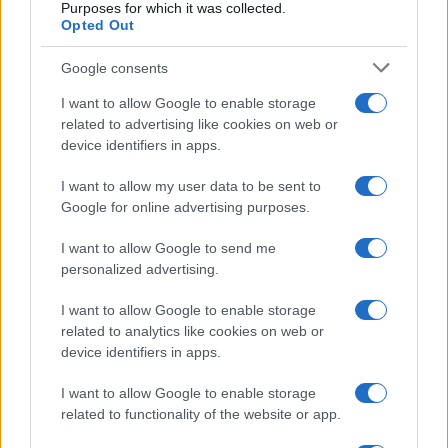
18/11/2025 - 6:14μμ
Purposes for which it was collected.
Opted Out
Google consents
I want to allow Google to enable storage
related to advertising like cookies on web or
device identifiers in apps.
I want to allow my user data to be sent to
Google for online advertising purposes.
I want to allow Google to send me
personalized advertising.
I want to allow Google to enable storage
ΑΘΛΗΤΙΣΜΟΣ
related to analytics like cookies on web or
device identifiers in apps.
Ασημένιο στο Παγκόσμιο πρωτάθλημα ο Καραλής – Νέο
παγκόσμιο ρεκόρ ο απίθανος Ντουπλάντις!
I want to allow Google to enable storage
15/09/2025 - 5:13μμ
related to functionality of the website or app.