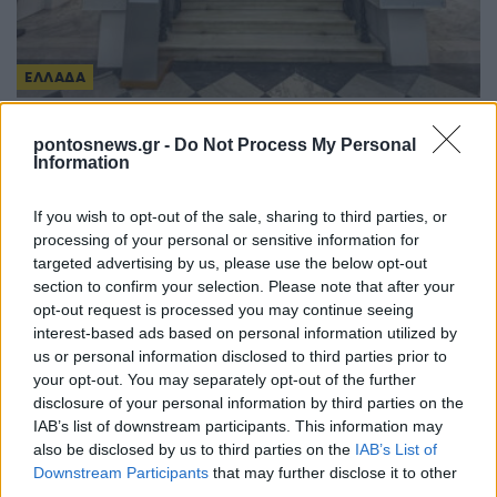
ΕΛΛΑΔΑ
«Επανάσταση 1821: Ο Αγώνας για την Παλιγγενεσία» –
pontosnews.gr -
Do Not Process My Personal
Μεγάλη έκθεση κειμηλίων του ΥΜΑΘ στο Διοικητήριο της
Information
Θεσσαλονίκης
21/03/2025 - 3:01μμ
If you wish to opt-out of the sale, sharing to third parties, or
processing of your personal or sensitive information for
targeted advertising by us, please use the below opt-out
section to confirm your selection. Please note that after your
opt-out request is processed you may continue seeing
interest-based ads based on personal information utilized by
us or personal information disclosed to third parties prior to
your opt-out. You may separately opt-out of the further
disclosure of your personal information by third parties on the
IAB’s list of downstream participants. This information may
also be disclosed by us to third parties on the
IAB’s List of
Downstream Participants
that may further disclose it to other
third parties.