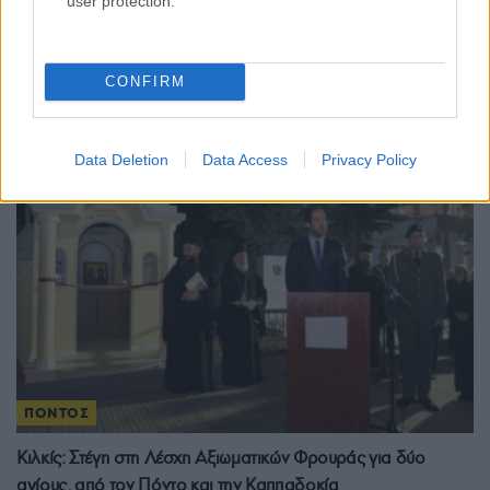
user protection.
Αρχιεπίσκοπος Αναστάσιος: Συγκίνηση στο τρισάγιο – Λαϊκό
προσκύνημα στη Μητρόπολη Αθηνών
26/01/2025 - 2:03μμ
CONFIRM
Data Deletion
Data Access
Privacy Policy
ΠΟΝΤΟΣ
Κιλκίς: Στέγη στη Λέσχη Αξιωματικών Φρουράς για δύο
αγίους, από τον Πόντο και την Καππαδοκία