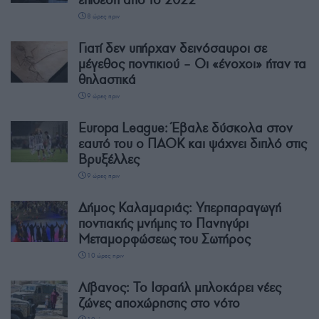
8 ώρες πριν
Γιατί δεν υπήρχαν δεινόσαυροι σε
μέγεθος ποντικιού – Οι «ένοχοι» ήταν τα
θηλαστικά
9 ώρες πριν
Europa League: Έβαλε δύσκολα στον
εαυτό του ο ΠΑΟΚ και ψάχνει διπλό στις
Βρυξέλλες
9 ώρες πριν
Δήμος Καλαμαριάς: Υπερπαραγωγή
ποντιακής μνήμης το Πανηγύρι
Μεταμορφώσεως του Σωτήρος
10 ώρες πριν
Λίβανος: Το Ισραήλ μπλοκάρει νέες
ζώνες αποχώρησης στο νότο