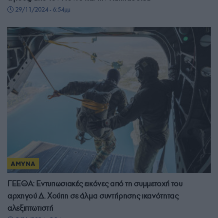
29/11/2024 - 6:54μμ
ΑΜΥΝΑ
ΓΕΕΘΑ: Εντυπωσιακές εικόνες από τη συμμετοχή του
αρχηγού Δ. Χούπη σε άλμα συντήρησης ικανότητας
αλεξιπτωτιστή