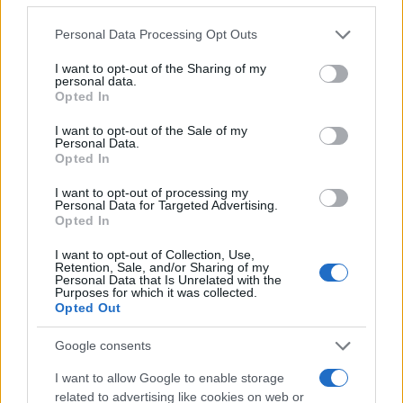
Please note that this website/app uses one or more Google
Personal Data Processing Opt Outs
ΑΜΥΝΑ
services and may gather and store information including but
not limited to your visit or usage behaviour. You may click to
I want to opt-out of the Sharing of my
personal data.
Κρίσεις στις Ένοπλες Δυνάμεις: Κατά 793 μειώθηκαν οι
grant or deny consent to Google and its third-party tags to
Opted In
ανώτεροι αξιωματικοί – Τι συνέβη με τους συνταγματάρχες
use your data for below specified purposes in below Google
consent section.
27/01/2025 - 10:05μμ
I want to opt-out of the Sale of my
Personal Data.
Opted In
I want to opt-out of processing my
Personal Data for Targeted Advertising.
Opted In
I want to opt-out of Collection, Use,
Retention, Sale, and/or Sharing of my
Personal Data that Is Unrelated with the
Purposes for which it was collected.
Opted Out
Google consents
I want to allow Google to enable storage
related to advertising like cookies on web or