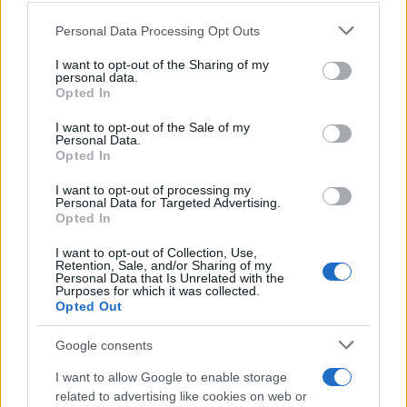
Please note that this website/app uses one or more Google
Personal Data Processing Opt Outs
services and may gather and store information including but
not limited to your visit or usage behaviour. You may click to
I want to opt-out of the Sharing of my
personal data.
grant or deny consent to Google and its third-party tags to
ΕΚΔΗΛΩΣΕΙΣ
Opted In
use your data for below specified purposes in below Google
Στο Κιλκίς, το μουσικό ιστορικό αφιέρωμα «Ανάθεμα το
consent section.
I want to opt-out of the Sale of my
Personal Data.
“Καρά-Πουρούν”» των Ακριτών Σταυρούπολης
Opted In
14/09/2022 - 6:39μμ
I want to opt-out of processing my
Personal Data for Targeted Advertising.
Opted In
I want to opt-out of Collection, Use,
Retention, Sale, and/or Sharing of my
Personal Data that Is Unrelated with the
Purposes for which it was collected.
Opted Out
Google consents
I want to allow Google to enable storage
related to advertising like cookies on web or