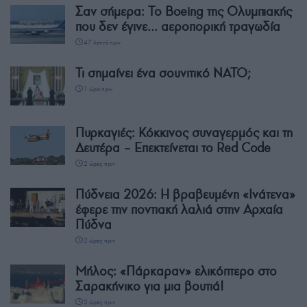
Σαν σήμερα: Το Boeing της Ολυμπιακής
που δεν έγινε… αεροπορική τραγωδία
47 λεπτά πριν
Τι σημαίνει ένα σουνιτικό ΝΑΤΟ;
1 ώρα πριν
Πυρκαγιές: Κόκκινος συναγερμός και τη
Δευτέρα – Επεκτείνεται το Red Code
2 ώρες πριν
Πύδνεια 2026: Η βραβευμένη «Ινάτενα»
έφερε την ποντιακή λαλιά στην Αρχαία
Πύδνα
2 ώρες πριν
Μήλος: «Πάρκαραν» ελικόπτερο στο
Σαρακήνικο για μια βουτιά!
3 ώρες πριν