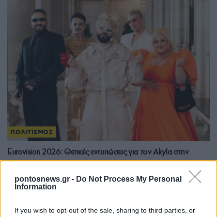
ΠΟΛΙΤΙΣΜΟΣ
Eurovision 2026: Θετικές εντυπώσεις για τον Akyla στην
τελική πρόβα – Απόψε η μάχη του πρώτου ημιτελικού
12/05/2026 - 2:37μμ
pontosnews.gr -
Do Not Process My Personal
Information
If you wish to opt-out of the sale, sharing to third parties, or