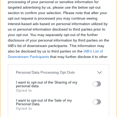
processing of your personal or sensitive information for
targeted advertising by us, please use the below opt-out
section to confirm your selection. Please note that after your
opt-out request is processed you may continue seeing
interest-based ads based on personal information utilized by
us or personal information disclosed to third parties prior to
your opt-out. You may separately opt-out of the further
disclosure of your personal information by third parties on the
IAB’s list of downstream participants. This information may
also be disclosed by us to third parties on the
IAB’s List of
Downstream Participants
that may further disclose it to other
ΟΜΟΓΕΝΕΙΑ
third parties.
O Akylas στην «αγκαλιά» της ομογένειας στην Αυστρία πριν
Please note that this website/app uses one or more Google
Personal Data Processing Opt Outs
services and may gather and store information including but
τον Α’ ημιτελικό της Eurovision
not limited to your visit or usage behaviour. You may click to
I want to opt-out of the Sharing of my
9/05/2026 - 9:39μμ
personal data.
grant or deny consent to Google and its third-party tags to
Opted In
use your data for below specified purposes in below Google
consent section.
I want to opt-out of the Sale of my
Personal Data.
Opted In