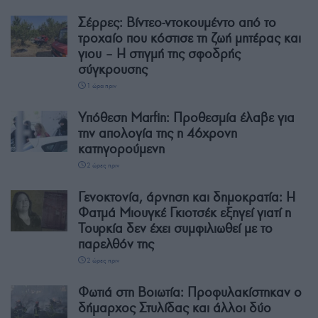
Σέρρες: Βίντεο-ντοκουμέντο από το
τροχαίο που κόστισε τη ζωή μητέρας και
γιου – Η στιγμή της σφοδρής
σύγκρουσης
1 ώρα πριν
Υπόθεση Marfin: Προθεσμία έλαβε για
την απολογία της η 46χρονη
κατηγορούμενη
2 ώρες πριν
Γενοκτονία, άρνηση και δημοκρατία: Η
Φατμά Μιουγκέ Γκιοτσέκ εξηγεί γιατί η
Τουρκία δεν έχει συμφιλιωθεί με το
παρελθόν της
2 ώρες πριν
Φωτιά στη Βοιωτία: Προφυλακίστηκαν ο
δήμαρχος Στυλίδας και άλλοι δύο