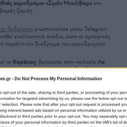
εθνές αεροδρόμιο «Σιμόν Μπολίβαρ»
στη
βαρές ζημιές.
σι Ροδρίγκες
γνωστοποίησε μέσω Telegram
ιηθεί εναλλακτικό σχέδιο, ώστε οι εμπορικές
από παράλληλο διάδρομο του αεροδρομίου.
εί το
Καράκας
, βρίσκεται στην πολιτεία
Λα
έστη το μεγαλύτερο πλήγμα, με δεκάδες κτήρια
ες ακόμη να έχουν υποστεί σοβαρές ζημιές.
ws.gr -
Do Not Process My Personal Information
to opt-out of the sale, sharing to third parties, or processing of your per
ι εργασίες απομάκρυνσης των συντριμμιών με
formation for targeted advertising by us, please use the below opt-out s
ς διεθνείς ομάδες έρευνας και διάσωσης
r selection. Please note that after your opt-out request is processed y
ερο από δύο εβδομάδες μετά την καταστροφή
eing interest-based ads based on personal information utilized by us or
 επιζώντων.
disclosed to third parties prior to your opt-out. You may separately opt-
losure of your personal information by third parties on the IAB’s list of