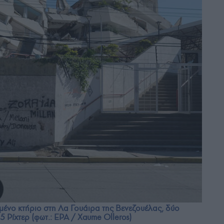
νο κτήριο στη Λα Γουάιρα της Βενεζουέλας, δύο
5 Ρίχτερ (φωτ.: EPA / Xaume Olleros)