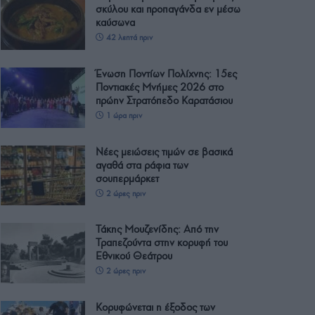
σκύλου και προπαγάνδα εν μέσω
καύσωνα
42 λεπτά πριν
Ένωση Ποντίων Πολίχνης: 15ες
Ποντιακές Μνήμες 2026 στο
πρώην Στρατόπεδο Καρατάσιου
1 ώρα πριν
Νέες μειώσεις τιμών σε βασικά
αγαθά στα ράφια των
σουπερμάρκετ
2 ώρες πριν
Τάκης Μουζενίδης: Από την
Τραπεζούντα στην κορυφή του
Εθνικού Θεάτρου
2 ώρες πριν
Κορυφώνεται η έξοδος των