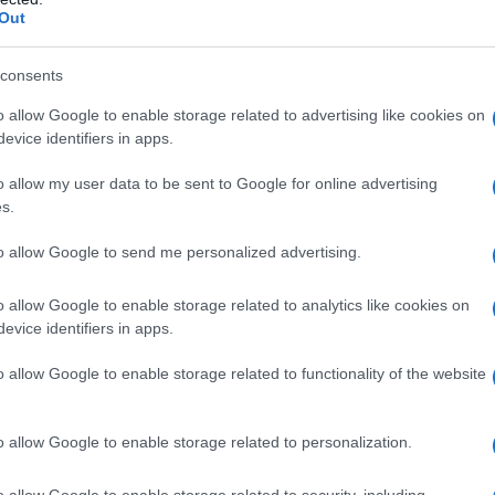
ting
@StateDept
-led U.S. disaster
Out
people of…
/3ZdU1UBnE6
consents
o allow Google to enable storage related to advertising like cookies on
evice identifiers in apps.
(@USMC)
July 7, 2026
o allow my user data to be sent to Google for online advertising
s.
ς του αεροδρομίου χρησιμοποιείται ήδη εν
to allow Google to send me personalized advertising.
εις.
Αμερικανικά στρατιωτικά αεροσκάφη
οπλισμό, ενώ στρατιωτικοί και τεχνικοί από τις
o allow Google to enable storage related to analytics like cookies on
πικές Αρχές για την πλήρη αποκατάσταση των
evice identifiers in apps.
o allow Google to enable storage related to functionality of the website
ος στο Καράκας
Τζον Μπάρετ
δήλωσε ότι
λίες με αμερικανικές αεροπορικές εταιρείες
o allow Google to enable storage related to personalization.
ικών πτήσεων, διευκρινίζοντας ότι απαιτούνται
o allow Google to enable storage related to security, including