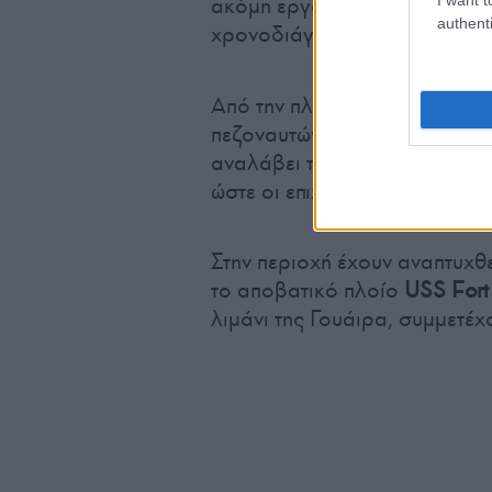
ακόμη εργασίες στις υποδομέ
authenti
χρονοδιάγραμμα.
Από την πλευρά του, ο επικε
πεζοναυτών
Φράνσις Ντόνοβ
αναλάβει τον έλεγχο των πτήσ
ώστε οι επιχειρήσεις να πραγ
Στην περιοχή έχουν αναπτυχθ
το αποβατικό πλοίο
USS Fort
λιμάνι της Γουάιρα, συμμετέ