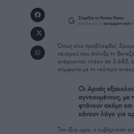
Στηρίξτε το Pontos News
Επιλέξτε μας ως
προτιμώμενη πηγή
στ
Όπως είχε προβλεφθεί, δραμ
σεισμού που έπληξε τη Βενεζο
ανέρχονται πλέον σε 3.685, 
σύμφωνα με τη νεότερη ανακο
Οι Αρχές εξακολουθ
αγνοουμένους, με τ
φτάνουν ακόμη και
κάνουν λόγο για αρ
Την ίδια ώρα, η κυβέρνηση αν