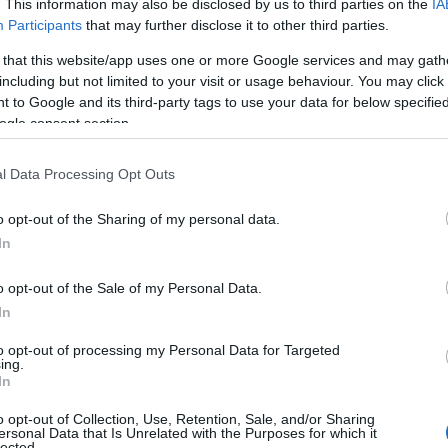
. This information may also be disclosed by us to third parties on the
IA
Participants
that may further disclose it to other third parties.
16.000 άνθρωποι έχουν μείνει
τε σε σκηνές είτε σε πρόχειρους
 that this website/app uses one or more Google services and may gath
including but not limited to your visit or usage behaviour. You may click 
 to Google and its third-party tags to use your data for below specifi
ogle consent section.
ρονη Εστέφανι Σουάρες, η οποία διαμένει με
l Data Processing Opt Outs
αφού το σπίτι της κρίθηκε ακατάλληλο. Όπως
ρκετ λεηλατήθηκαν και παραμένουν κλειστά,
o opt-out of the Sharing of my personal data.
πό τη διανομή ανθρωπιστικής βοήθειας.
In
o opt-out of the Sale of my Personal Data.
itime Raid Force, Littoral Combat
In
 in search and rescue efforts in La
to opt-out of processing my Personal Data for Targeted
a, June 30, 2026.
ing.
In
o opt-out of Collection, Use, Retention, Sale, and/or Sharing
@Southcom
, assigned U.S. military
ersonal Data that Is Unrelated with the Purposes for which it
lected.