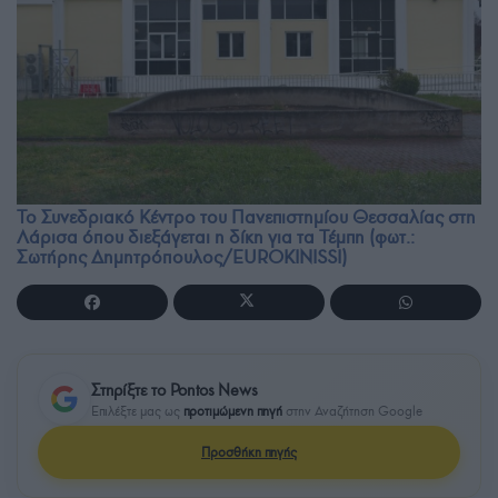
Το Συνεδριακό Κέντρο του Πανεπιστημίου Θεσσαλίας στη
Λάρισα όπου διεξάγεται η δίκη για τα Τέμπη (φωτ.:
Σωτήρης Δημητρόπουλος/EUROKINISSI)
Στηρίξτε το Pontos News
Επιλέξτε μας ως
προτιμώμενη πηγή
στην Αναζήτηση Google
Προσθήκη πηγής