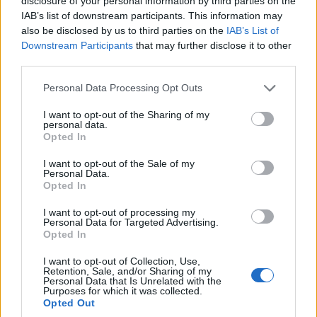
disclosure of your personal information by third parties on the
7/08/2026 - 2:00μμ
IAB’s list of downstream participants. This information may
also be disclosed by us to third parties on the
IAB’s List of
Downstream Participants
that may further disclose it to other
third parties.
Please note that this website/app uses one or more Google
Personal Data Processing Opt Outs
services and may gather and store information including but
not limited to your visit or usage behaviour. You may click to
I want to opt-out of the Sharing of my
personal data.
grant or deny consent to Google and its third-party tags to
Opted In
use your data for below specified purposes in below Google
consent section.
I want to opt-out of the Sale of my
Personal Data.
Opted In
ΕΛΛΑΔΑ
I want to opt-out of processing my
ΕΛΑΣ: Φυτεία με περισσότερα από 2.000
Personal Data for Targeted Advertising.
Opted In
δενδρύλλια κάνναβης εντοπίστηκε σε δύσβατη
δασική περιοχή στη Φθιώτιδα
I want to opt-out of Collection, Use,
Retention, Sale, and/or Sharing of my
Personal Data that Is Unrelated with the
7/08/2026 - 1:32μμ
Purposes for which it was collected.
Opted Out