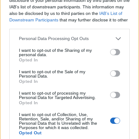
disclosure of your personal information by third parties on the
IAB’s list of downstream participants. This information may
also be disclosed by us to third parties on the
IAB’s List of
Downstream Participants
that may further disclose it to other
third parties.
Please note that this website/app uses one or more Google
Personal Data Processing Opt Outs
services and may gather and store information including but
ΕΛΛΑΔΑ
not limited to your visit or usage behaviour. You may click to
I want to opt-out of the Sharing of my
personal data.
Φωτιά τώρα στο Στεφάνι Κορινθίας – Μήνυμα
grant or deny consent to Google and its third-party tags to
Opted In
use your data for below specified purposes in below Google
από το 112, στη μάχη 7 εναέρια μέσα
consent section.
I want to opt-out of the Sale of my
7/08/2026 - 4:46μμ
Personal Data.
Opted In
I want to opt-out of processing my
Personal Data for Targeted Advertising.
Opted In
I want to opt-out of Collection, Use,
Retention, Sale, and/or Sharing of my
Personal Data that Is Unrelated with the
Purposes for which it was collected.
Opted Out