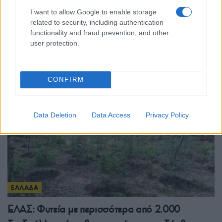
Πυργαδίκια Χαλκιδικής: Έναν αιώνα ζωής
I want to allow Google to enable storage
συμπληρώνει ο προσφυγικός οικισμός – Η
related to security, including authentication
ιστορία του ξεριζωμού από την Αφθόνη του
functionality and fraud prevention, and other
user protection.
Μαρμαρά
7/08/2026 - 2:00μμ
CONFIRM
Data Deletion
Data Access
Privacy Policy
ΕΛΛΑΔΑ
ΕΛΑΣ: Φυτεία με περισσότερα από 2.000