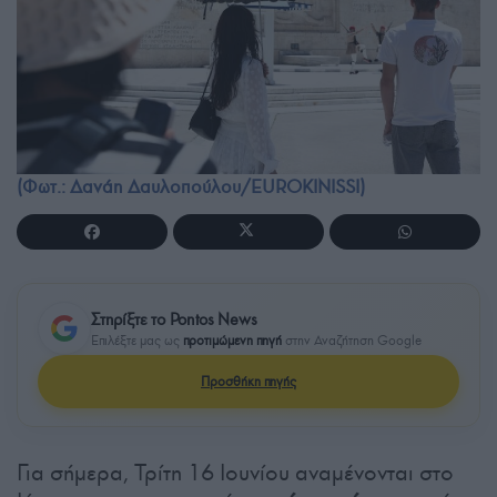
(Φωτ.: Δανάη Δαυλοπούλου/EUROKINISSI)
Στηρίξτε το Pontos News
Επιλέξτε μας ως
προτιμώμενη πηγή
στην Αναζήτηση Google
Προσθήκη πηγής
Για σήμερα, Τρίτη 16 Ιουνίου αναμένονται στο