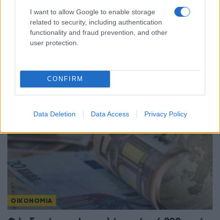
I want to allow Google to enable storage
related to security, including authentication
ΟΙΚΟΝΟΜΙΑ
functionality and fraud prevention, and other
user protection.
Φοιτητικό στεγαστικό επίδομα: Εκπνέει σήμερα η
προθεσμία για τις αιτήσεις
31/07/2026 - 4:20μμ
CONFIRM
Data Deletion
Data Access
Privacy Policy
ΟΙΚΟΝΟΜΙΑ