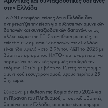
Αμυντικές και συνταξιοδοτικές δαπάνες
στην Ελλάδα
Το ΔΝΤ αναφέρει επίσης ότι
η Ελλάδα δεν
αντιμετωπίζει την πίεση για αύξηση των αμυντικών
δαπανών και συνταξιοδοτικών δαπανών
, όπως
άλλες χώρες της ΕΕ. Σε αντίθεση με αυτές, το
επίπεδο των αμυντικών δαπανών στην Ελλάδα
είναι ήδη υψηλό –στο 2,9% του ΑΕΠ το 2025 με
βάση τον ορισμό του ΝΑΤΟ– και αναμένεται να
παραμείνει σε γενικές γραμμές σταθερό την
επόμενη 10ετία, με βάση το 12ετές πρόγραμμα
αμυντικού εκσυγχρονισμού, ύψους περίπου 25
δις. ευρώ.
Σύμφωνα με
έκθεση της Κομισιόν του 2024 για
τη Γήρανση του Πληθυσμού
, οι συνταξιοδοτικές
δαπάνες στην Ελλάδα, οι οποίες είναι σήμερα