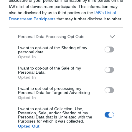
disclosure of your personal information by third parties on the
IAB’s list of downstream participants. This information may
also be disclosed by us to third parties on the
IAB’s List of
Downstream Participants
that may further disclose it to other
third parties.
Please note that this website/app uses one or more Google
Personal Data Processing Opt Outs
services and may gather and store information including but
not limited to your visit or usage behaviour. You may click to
I want to opt-out of the Sharing of my
personal data.
grant or deny consent to Google and its third-party tags to
Opted In
use your data for below specified purposes in below Google
consent section.
I want to opt-out of the Sale of my
ΟΙΚΟΝΟΜΙΑ
Personal Data.
Opted In
Πόθεν Έσχες: Άνοιξε η πλατφόρμα – Έως πότε
I want to opt-out of processing my
μπορείτε να κάνετε δήλωση
Personal Data for Targeted Advertising.
Opted In
3/08/2026 - 11:56πμ
I want to opt-out of Collection, Use,
Retention, Sale, and/or Sharing of my
Personal Data that Is Unrelated with the
Purposes for which it was collected.
Opted Out