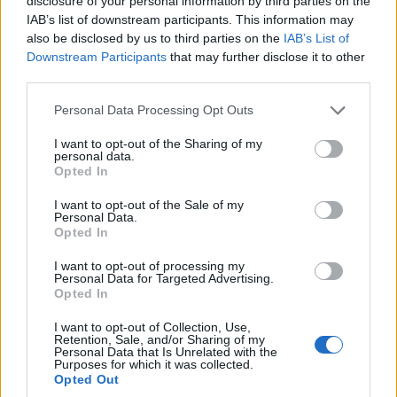
disclosure of your personal information by third parties on the
ΟΙΚΟΝΟΜΙΑ
IAB’s list of downstream participants. This information may
also be disclosed by us to third parties on the
IAB’s List of
e-ΕΦΚΑ: Εκτός λειτουργίας για μία εβδομάδα οι
Downstream Participants
that may further disclose it to other
ηλεκτρονικές υπηρεσίες του ΚΕΑΟ – Τι πρέπει να
third parties.
γνωρίζουν οι οφειλέτες
Please note that this website/app uses one or more Google
Personal Data Processing Opt Outs
services and may gather and store information including but
28/07/2026 - 8:36πμ
not limited to your visit or usage behaviour. You may click to
I want to opt-out of the Sharing of my
personal data.
grant or deny consent to Google and its third-party tags to
Opted In
use your data for below specified purposes in below Google
consent section.
I want to opt-out of the Sale of my
Personal Data.
Opted In
I want to opt-out of processing my
Personal Data for Targeted Advertising.
Opted In
I want to opt-out of Collection, Use,
Retention, Sale, and/or Sharing of my
Personal Data that Is Unrelated with the
ΟΙΚΟΝΟΜΙΑ
Purposes for which it was collected.
Opted Out
Καύσιμα: Στα 15 λεπτά η έκπτωση στο diesel τον