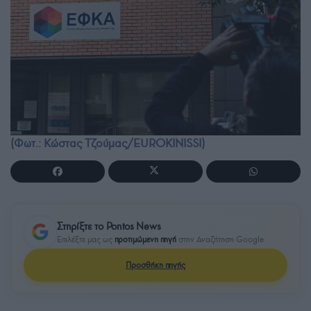
(Φωτ.: Κώστας Τζούμας/EUROKINISSI)
Στηρίξτε το Pontos News
Επιλέξτε μας ως
προτιμώμενη πηγή
στην Αναζήτηση Google
Προσθήκη πηγής