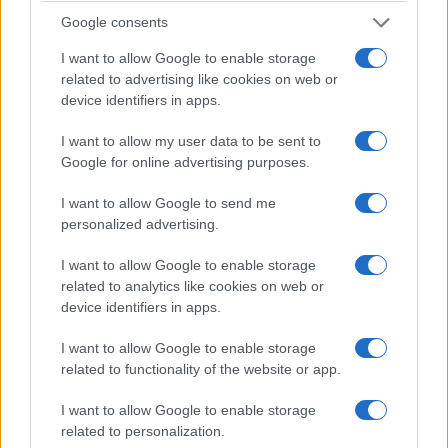
Αύγουστο – Πόσο μειώνεται ένα γέμισμα
Google consents
26/07/2026 - 10:57πμ
I want to allow Google to enable storage
related to advertising like cookies on web or
device identifiers in apps.
I want to allow my user data to be sent to
Google for online advertising purposes.
I want to allow Google to send me
personalized advertising.
I want to allow Google to enable storage
related to analytics like cookies on web or
device identifiers in apps.
ΟΙΚΟΝΟΜΙΑ
Εξωδικαστικός μηχανισμός: Ανοίγει η πλατφόρμα
I want to allow Google to enable storage
related to functionality of the website or app.
για χρέη από 5.000 ευρώ – Έως 420 δόσεις
26/07/2026 - 9:21πμ
I want to allow Google to enable storage
related to personalization.