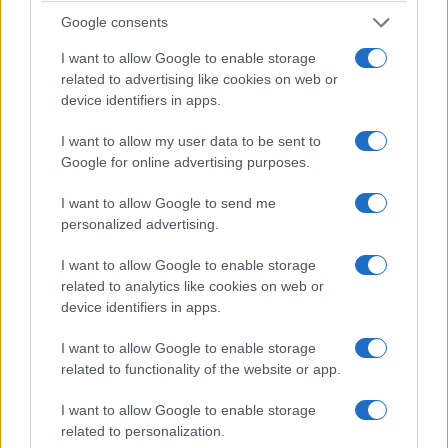
σήμα κατατεθέν του κόλπου της Καλλονής
Google consents
5/08/2026 - 10:35μμ
I want to allow Google to enable storage
related to advertising like cookies on web or
device identifiers in apps.
I want to allow my user data to be sent to
Google for online advertising purposes.
I want to allow Google to send me
personalized advertising.
I want to allow Google to enable storage
ΕΛΛΑΔΑ
related to analytics like cookies on web or
device identifiers in apps.
Σχέδιο κρατικής αρωγής για τους πληγέντες από
I want to allow Google to enable storage
τις φωτιές: Άμεσες αποζημιώσεις και
related to functionality of the website or app.
φοροελαφρύνσεις
I want to allow Google to enable storage
5/08/2026 - 7:49μμ
related to personalization.