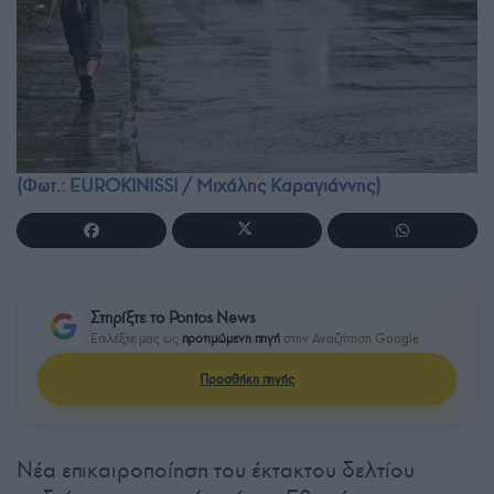
(Φωτ.: EUROKINISSI / Μιχάλης Καραγιάννης)
Στηρίξτε το Pontos News
Επιλέξτε μας ως
προτιμώμενη πηγή
στην Αναζήτηση Google
Προσθήκη πηγής
Νέα επικαιροποίηση του έκτακτου δελτίου