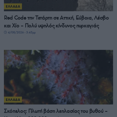
ΕΛΛΑΔΑ
Red Code την Τετάρτη σε Αττική, Εύβοια, Λέσβο
και Χίο – Πολύ υψηλός κίνδυνος πυρκαγιάς
4/08/2026 - 3:45μμ
ΕΛΛΑΔΑ
Σκόπελος: Πλωτή βάση λεηλασίας του βυθού –