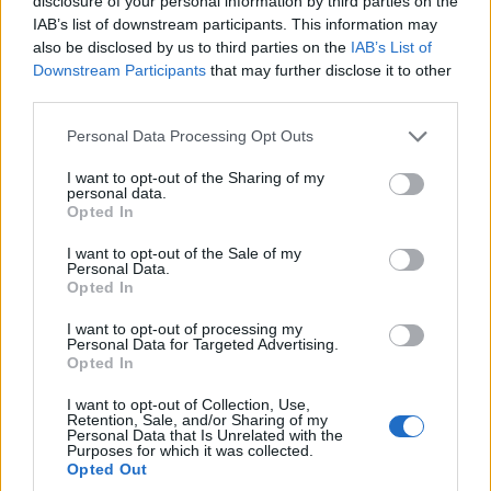
disclosure of your personal information by third parties on the
IAB’s list of downstream participants. This information may
Πυροσβεστική: Τρεις συλλήψεις για πρόκληση
also be disclosed by us to third parties on the
IAB’s List of
πυρκαγιάς και παραβάσεις πυροπροστασίας
Downstream Participants
that may further disclose it to other
third parties.
5/08/2026 - 11:00μμ
Please note that this website/app uses one or more Google
Personal Data Processing Opt Outs
services and may gather and store information including but
not limited to your visit or usage behaviour. You may click to
I want to opt-out of the Sharing of my
personal data.
grant or deny consent to Google and its third-party tags to
Opted In
use your data for below specified purposes in below Google
consent section.
I want to opt-out of the Sale of my
Personal Data.
Opted In
I want to opt-out of processing my
Personal Data for Targeted Advertising.
Opted In
ΕΛΛΑΔΑ
I want to opt-out of Collection, Use,
Retention, Sale, and/or Sharing of my
Λέσβος: Με τις καλύτερες… γεύσεις πέρασε στην
Personal Data that Is Unrelated with the
Purposes for which it was collected.
ιστορία η τριήμερη 39η Γιορτή Σαρδέλας – Το
Opted Out