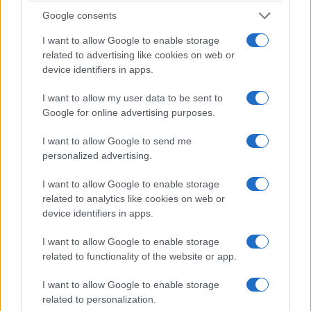
Google consents
22:00 Β’ Ημιτελικός (Ατλάντα), ΕΡΤ1
I want to allow Google to enable storage
related to advertising like cookies on web or
Κυριακή 19 Ιουλίου
device identifiers in apps.
00:00 Μικρός Τελικός (Μαϊάμι), ΕΡΤ2 Σπορ
I want to allow my user data to be sent to
Google for online advertising purposes.
22:00 Τελικός & Απονομή (Νέα Υόρκη), ΕΡΤ1
I want to allow Google to send me
personalized advertising.
I want to allow Google to enable storage
related to analytics like cookies on web or
device identifiers in apps.
I want to allow Google to enable storage
related to functionality of the website or app.
Ακολουθήστε μας στο
Google
I want to allow Google to enable storage
related to personalization.
News