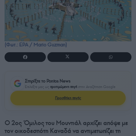
(Φωτ.: EPA / Mario Guzman)
Στηρίξτε το Pontos News
Επιλέξτε μας ως
προτιμώμενη πηγή
στην Αναζήτηση Google
Προσθήκη πηγής
Ο 2ος Όμιλος του Μουντιάλ αρχίζει απόψε με
τον οικοδεσπότη Καναδά να αντιμετωπίζει τη