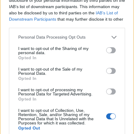
disclosure of your personal information by third parties on the
Πέμπτη 9 Ιουλίου
IAB’s list of downstream participants. This information may
also be disclosed by us to third parties on the
IAB’s List of
23:00 Α’ Προημιτελικός (Βοστώνη), ΕΡΤ2 Σπορ
Downstream Participants
that may further disclose it to other
third parties.
Παρασκευή 10 Ιουλίου
Please note that this website/app uses one or more Google
Personal Data Processing Opt Outs
services and may gather and store information including but
22:00 Β’ Προημιτελικός (Λος Άντζελες), ΕΡΤ2
not limited to your visit or usage behaviour. You may click to
I want to opt-out of the Sharing of my
Σπορ
personal data.
grant or deny consent to Google and its third-party tags to
Opted In
use your data for below specified purposes in below Google
Κυριακή 12 Ιουλίου
consent section.
I want to opt-out of the Sale of my
Personal Data.
Opted In
00:00 Γ’ Προημιτελικός (Μαϊάμι), ΕΡΤ1
04:00 Δ’ Προημιτελικός (Κάνσας), ΕΡΤ1
I want to opt-out of processing my
Personal Data for Targeted Advertising.
Opted In
Τρίτη 14 Ιουλίου
I want to opt-out of Collection, Use,
Retention, Sale, and/or Sharing of my
22:00 Α’ Ημιτελικός (Ντάλας), ΕΡΤ2 Σπορ
Personal Data that Is Unrelated with the
Purposes for which it was collected.
Opted Out
Τετάρτη 15 Ιουλίου