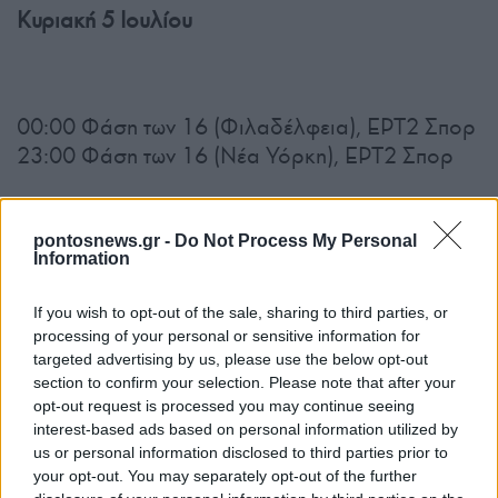
Κυριακή 5 Ιουλίου
00:00 Φάση των 16 (Φιλαδέλφεια), ΕΡΤ2 Σπορ
23:00 Φάση των 16 (Νέα Υόρκη), ΕΡΤ2 Σπορ
Δευτέρα 6 Ιουλίου
pontosnews.gr -
Do Not Process My Personal
03:00 Φάση των 16 (Μεξικό Σίτι), ΕΡΤ1
Information
22:00 Φάση των 16 (Ντάλας), ΕΡΤ2 Σπορ
If you wish to opt-out of the sale, sharing to third parties, or
processing of your personal or sensitive information for
Τρίτη 7 Ιουλίου
targeted advertising by us, please use the below opt-out
section to confirm your selection. Please note that after your
03:00 Φάση των 16 (Σιάτλ), ΕΡΤ1
opt-out request is processed you may continue seeing
19:00 Φάση των 16 (Ατλάντα), ΕΡΤ2 Σπορ
interest-based ads based on personal information utilized by
23:00 Φάση των 16 (Βανκούβερ), ΕΡΤ2 Σπορ
us or personal information disclosed to third parties prior to
your opt-out. You may separately opt-out of the further