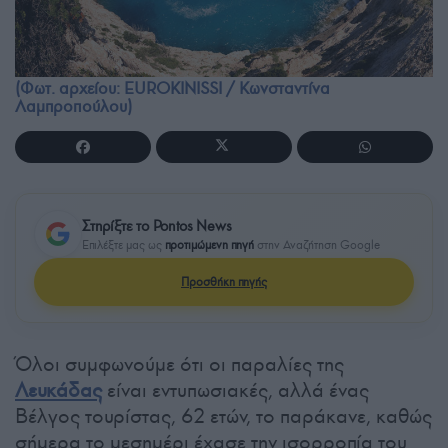
(Φωτ. αρχείου: EUROKINISSI / Κωνσταντίνα
Λαμπροπούλου)
Στηρίξτε το Pontos News
Επιλέξτε μας ως
προτιμώμενη πηγή
στην Αναζήτηση Google
Προσθήκη πηγής
Όλοι συμφωνούμε ότι οι παραλίες της
Λευκάδας
είναι εντυπωσιακές, αλλά ένας
Βέλγος τουρίστας, 62 ετών, το παράκανε, καθώς
σήμερα το μεσημέρι έχασε την ισορροπία του