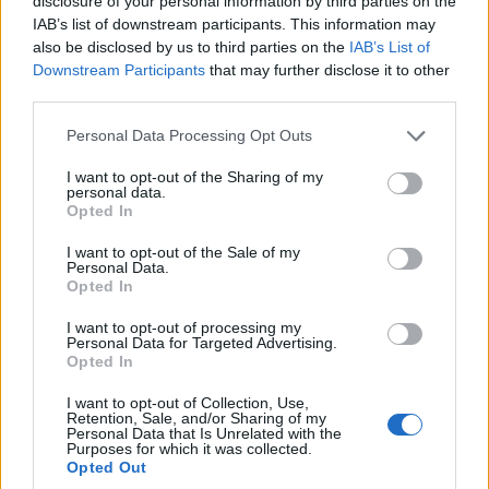
disclosure of your personal information by third parties on the
IAB’s list of downstream participants. This information may
also be disclosed by us to third parties on the
IAB’s List of
Downstream Participants
that may further disclose it to other
third parties.
Please note that this website/app uses one or more Google
Personal Data Processing Opt Outs
ΕΛΛΑΔΑ
services and may gather and store information including but
not limited to your visit or usage behaviour. You may click to
I want to opt-out of the Sharing of my
Κορυφώνεται η έξοδος των αδειούχων του
personal data.
grant or deny consent to Google and its third-party tags to
Opted In
use your data for below specified purposes in below Google
Αυγούστου από τα λιμάνια της Αττικής
consent section.
I want to opt-out of the Sale of my
8/08/2026 - 9:47πμ
Personal Data.
Opted In
I want to opt-out of processing my
Personal Data for Targeted Advertising.
Opted In
I want to opt-out of Collection, Use,
Retention, Sale, and/or Sharing of my
Personal Data that Is Unrelated with the
Purposes for which it was collected.
Opted Out