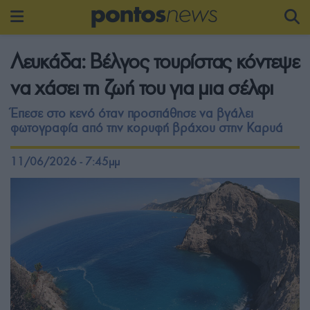
Λευκάδα: Βέλγος τουρίστας κόντεψε
να χάσει τη ζωή του για μια σέλφι
Έπεσε στο κενό όταν προσπάθησε να βγάλει
φωτογραφία από την κορυφή βράχου στην Καρυά
11/06/2026 - 7:45μμ