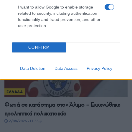
έως τους 39 βαθμούς και ισχυροί άνεμοι
I want to allow Google to enable storage
related to security, including authentication
8/08/2026 - 8:07πμ
functionality and fraud prevention, and other
user protection.
CONFIRM
Data Deletion
Data Access
Privacy Policy
ΕΛΛΑΔΑ
Φωτιά σε κατάστημα στον Άλιμο – Εκκενώθηκε
προληπτικά πολυκατοικία
7/08/2026 - 11:33μμ