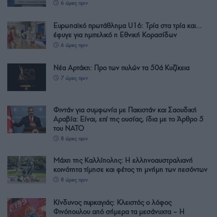
6 ώρες πριν
Ευρωπαϊκό πρωτάθλημα U16: Τρία στα τρία και…
έφυγε για ημιτελικό η Εθνική Κορασίδων
6 ώρες πριν
Νέα Αρτάκη: Προ των πυλών τα 50ά Κυζίκεια
7 ώρες πριν
Φιντάν για συμφωνία με Πακιστάν και Σαουδική
Αραβία: Είναι, επί της ουσίας, ίδια με το Άρθρο 5
του ΝΑΤΟ
8 ώρες πριν
Μάχη της Καλλίπολης: Η ελληνοαυστραλιανή
κοινότητα τίμησε και φέτος τη μνήμη των πεσόντων
8 ώρες πριν
Κίνδυνος πυρκαγιάς: Κλειστός ο λόφος
Φινόπουλου από σήμερα τα μεσάνυχτα – Η