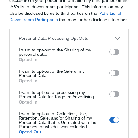
disclosure of your personal information by third parties on the
IAB’s list of downstream participants. This information may
Ο αρχιεπίσκοπος Καναδά Σωτήριος αποχωρεί
also be disclosed by us to third parties on the
IAB’s List of
Downstream Participants
that may further disclose it to other
έπειτα από 52 χρόνια διακονίας – Ξεκινούν οι
third parties.
διαδικασίες διαδοχής
Please note that this website/app uses one or more Google
Personal Data Processing Opt Outs
7/07/2026 - 5:37μμ
services and may gather and store information including but
not limited to your visit or usage behaviour. You may click to
I want to opt-out of the Sharing of my
personal data.
grant or deny consent to Google and its third-party tags to
Opted In
use your data for below specified purposes in below Google
consent section.
I want to opt-out of the Sale of my
Personal Data.
Opted In
I want to opt-out of processing my
Personal Data for Targeted Advertising.
Opted In
I want to opt-out of Collection, Use,
Retention, Sale, and/or Sharing of my
ΠΙΣΤΗ
Personal Data that Is Unrelated with the
Purposes for which it was collected.
Παναγία Σουμελά: Αρχιερατικό συλλείτουργο και
Opted Out