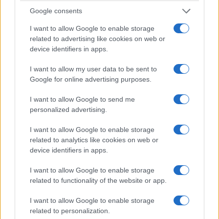
συνεδρίαση του «Κοινού των Ποντίων» με μήνυμα
Google consents
ενότητας
I want to allow Google to enable storage
5/07/2026 - 11:36μμ
related to advertising like cookies on web or
device identifiers in apps.
I want to allow my user data to be sent to
Google for online advertising purposes.
I want to allow Google to send me
personalized advertising.
I want to allow Google to enable storage
related to analytics like cookies on web or
device identifiers in apps.
ΠΙΣΤΗ
I want to allow Google to enable storage
Αρχιεπίσκοπος ΗΠΑ Ελπιδοφόρος: Ενωμένοι
related to functionality of the website or app.
οφείλουμε να οικοδομούμε πάνω στις
I want to allow Google to enable storage
αυταπόδεικτες αλήθειες της πίστης και της
related to personalization.