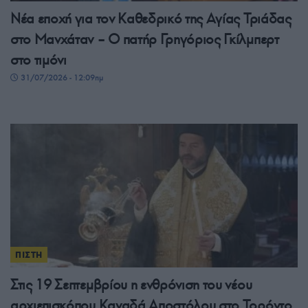
Νέα εποχή για τον Καθεδρικό της Αγίας Τριάδας
στο Μανχάταν – O πατήρ Γρηγόριος Γκίλμπερτ
στο τιμόνι
31/07/2026 - 12:09πμ
ΠΙΣΤΗ
Στις 19 Σεπτεμβρίου η ενθρόνιση του νέου
αρχιεπισκόπου Καναδά Αποστόλου στο Τορόντο