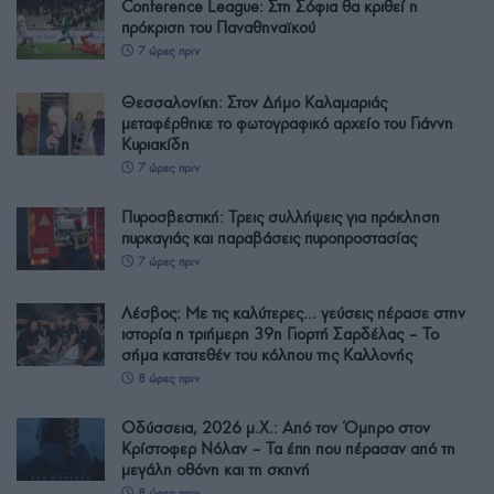
Conference League: Στη Σόφια θα κριθεί η
πρόκριση του Παναθηναϊκού
7 ώρες πριν
Θεσσαλονίκη: Στον Δήμο Καλαμαριάς
μεταφέρθηκε το φωτογραφικό αρχείο του Γιάννη
Κυριακίδη
7 ώρες πριν
Πυροσβεστική: Τρεις συλλήψεις για πρόκληση
πυρκαγιάς και παραβάσεις πυροπροστασίας
7 ώρες πριν
Λέσβος: Με τις καλύτερες… γεύσεις πέρασε στην
ιστορία η τριήμερη 39η Γιορτή Σαρδέλας – Το
σήμα κατατεθέν του κόλπου της Καλλονής
8 ώρες πριν
Οδύσσεια, 2026 μ.Χ.: Από τον Όμηρο στον
Κρίστοφερ Νόλαν – Τα έπη που πέρασαν από τη
μεγάλη οθόνη και τη σκηνή
8 ώρες πριν