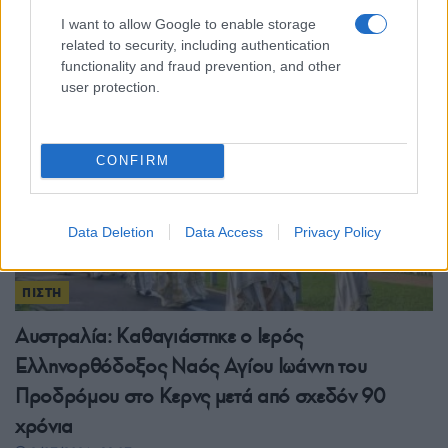
ελευθερίας
I want to allow Google to enable storage
4/07/2026 - 7:45μμ
related to security, including authentication
functionality and fraud prevention, and other
user protection.
CONFIRM
Data Deletion
Data Access
Privacy Policy
ΠΙΣΤΗ
Αυστραλία: Καθαγιάστηκε ο Ιερός
Ελληνορθόδοξος Ναός Αγίου Ιωάννη του
Προδρόμου στο Κερνς μετά από σχεδόν 90
χρόνια