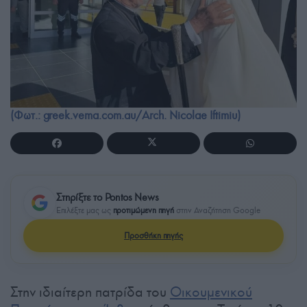
(Φωτ.: greek.vema.com.au/Arch. Nicolae Iftimiu)
Στηρίξτε το Pontos News
Επιλέξτε μας ως
προτιμώμενη πηγή
στην Αναζήτηση Google
Προσθήκη πηγής
Στην ιδιαίτερη πατρίδα του
Οικουμενικού