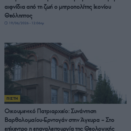
αιφνίδια από τη ζωή ο μητροπολίτης Ικονίου
Θεόληπτος
19/06/2026 - 12:06πμ
ΠΙΣΤΗ
Οικουμενικό Πατριαρχείο: Συνάντηση
Βαρθολομαίου-Ερντογάν στην Άγκυρα – Στο
επίκεντρο η επαναλειτουργία της Θεολογικής