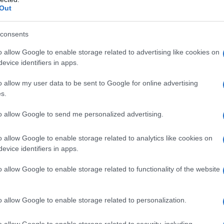
Out
consents
o allow Google to enable storage related to advertising like cookies on
ΟΜΟΓΕΝΕΙΑ
evice identifiers in apps.
Ρωσία: Οι Έλληνες του Γκελεντζίκ τίμησαν τα 190
o allow my user data to be sent to Google for online advertising
ε
χρόνια της Καμπαρντίνκα
s.
4/08/2026 - 12:57μμ
to allow Google to send me personalized advertising.
o allow Google to enable storage related to analytics like cookies on
evice identifiers in apps.
o allow Google to enable storage related to functionality of the website
o allow Google to enable storage related to personalization.
ΟΜΟΓΕΝΕΙΑ
o allow Google to enable storage related to security, including