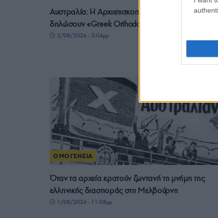
authenti
Αυστραλία: Η Αρχιεπισκοπή καλεί τους ομογενείς 
δηλώσουν «Greek Orthodox» στην Απογραφή
3/08/2026 - 3:04μμ
ΟΜΟΓΕΝΕΙΑ
Όταν τα αρχεία κρατούν ζωντανή τη μνήμη της
ελληνικής διασποράς στη Μελβούρνη
1/08/2026 - 11:08μμ