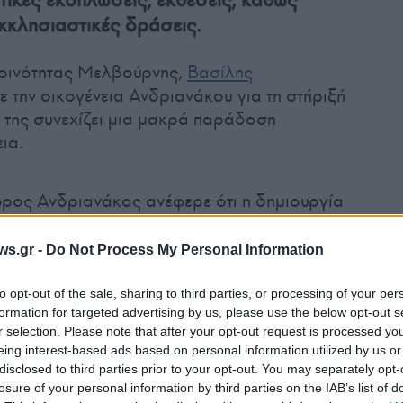
εκκλησιαστικές δράσεις.
Κοινότητας Μελβούρνης,
Βασίλης
ε την οικογένεια Ανδριανάκου για τη στήριξή
ή της συνεχίζει μια μακρά παράδοση
ια.
ωρος Ανδριανάκος ανέφερε ότι η δημιουργία
 τρόπο να διατηρηθεί ζωντανή η κληρονομιά
τευε βαθιά στη δύναμη της κοινότητας, στη
ws.gr -
Do Not Process My Personal Information
ότητας και στη στήριξη του πολιτισμού. Όπως
υγκεκριμένο έργο ήταν μια αυτονόητη επιλογή,
to opt-out of the sale, sharing to third parties, or processing of your per
formation for targeted advertising by us, please use the below opt-out s
 ανταποκριθεί χωρίς δεύτερη σκέψη σε ένα
r selection. Please note that after your opt-out request is processed y
ληνισμό και τον πολιτισμό.
eing interest-based ads based on personal information utilized by us or
disclosed to third parties prior to your opt-out. You may separately opt-
losure of your personal information by third parties on the IAB’s list of
ιση του χώρου αναμένεται να ξεκινήσουν μέσα