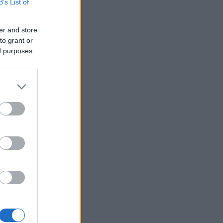
B’s List of
er and store
to grant or
ed purposes