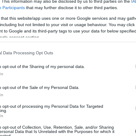
. This information may also be disclosed by us to third parties on the
IA
Participants
that may further disclose it to other third parties.
 that this website/app uses one or more Google services and may gath
including but not limited to your visit or usage behaviour. You may click 
 to Google and its third-party tags to use your data for below specifi
ogle consent section.
l Data Processing Opt Outs
Tweet
Send
o opt-out of the Sharing of my personal data.
In
ε μας στο
Google News
o opt-out of the Sale of my Personal Data.
In
to opt-out of processing my Personal Data for Targeted
ing.
In
o opt-out of Collection, Use, Retention, Sale, and/or Sharing
ersonal Data that Is Unrelated with the Purposes for which it
lected.