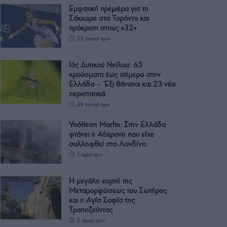
Εμφατική πρεμιέρα για τη
Σάκκαρη στο Τορόντο και
πρόκριση στους «32»
25 λεπτά πριν
Ιός Δυτικού Νείλου: 65
κρούσματα έως σήμερα στην
Ελλάδα – Έξι θάνατοι και 23 νέα
περιστατικά
49 λεπτά πριν
Υπόθεση Μarfin: Στην Ελλάδα
φτάνει η 46χρονη που είχε
συλληφθεί στο Λονδίνο
1 ώρα πριν
Η μεγάλη εορτή της
Μεταμορφώσεως του Σωτήρος
και η Αγία Σοφία της
Τραπεζούντας
2 ώρες πριν