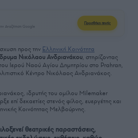
Προσθήκη πηγής
ην Αναζήτηση Google
ίσχυση προς την
Ελληνική Κοινότητα
Ίδρυμα Νικόλαου Ανδριανάκου
, στηρίζοντας
 του Ιερού Ναού Αγίου Δημητρίου στο Prahran,
ολιτιστικό Κέντρο Νικόλαος Ανδριανάκος.
ιανάκος, ιδρυτής του ομίλου Milemaker
ρξε επί δεκαετίες στενός φίλος, ευεργέτης και
ληνικής Κοινότητας Μελβούρνης.
ιλοξενεί θεατρικές παραστάσεις,
τικές εκδηλώσεις, εκθέσεις, καθώς