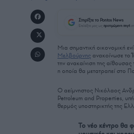
Στηρίξτε το Pontos News
Επιλέξτε μας ως
προτιμώμενη πηγή
στ
Μια σημαντική οικονομική εν
Μελβούρνης
ανακοίνωσε το
την ανακαίνιση της αίθουσας
η οποία θα μετατραπεί στο Π
Ο αείμνηστος Νικόλαος Ανδρ
Petroleum and Properties, υπή
θερμός υποστηρικτής της Ελ
Το νέο κέντρο θα φ
μουσικές και χορευ