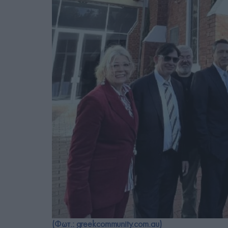
(Φωτ.: greekcommunity.com.au)