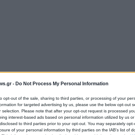
Tweet
Send
ws.gr -
Do Not Process My Personal Information
to opt-out of the sale, sharing to third parties, or processing of your per
formation for targeted advertising by us, please use the below opt-out s
ε μας στο
Google News
r selection. Please note that after your opt-out request is processed y
eing interest-based ads based on personal information utilized by us or
disclosed to third parties prior to your opt-out. You may separately opt-
losure of your personal information by third parties on the IAB’s list of