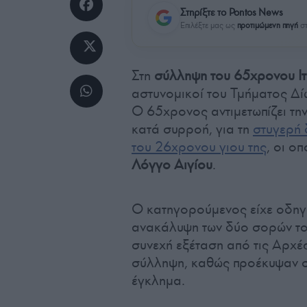
Στηρίξτε το Pontos News
Επιλέξτε μας ως
προτιμώμενη πηγή
στ
Στη
σύλληψη του 65χρονου Ι
αστυνομικοί του Τμήματος Δί
Ο 65χρονος αντιμετωπίζει τη
κατά συρροή, για τη
στυγερή 
του 26χρονου γιου της
, οι ο
Λόγγο Αιγίου
.
Ο κατηγορούμενος είχε οδηγη
ανακάλυψη των δύο σορών το 
συνεχή εξέταση από τις Αρχέ
σύλληψη, καθώς προέκυψαν σ
έγκλημα.