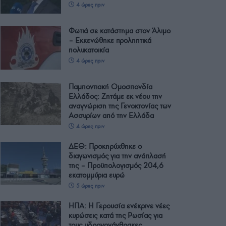
4 ώρες πριν
Φωτιά σε κατάστημα στον Άλιμο
– Εκκενώθηκε προληπτικά
πολυκατοικία
4 ώρες πριν
Παμποντιακή Ομοσπονδία
Ελλάδος: Ζητάμε εκ νέου την
αναγνώριση της Γενοκτονίας των
Ασσυρίων από την Ελλάδα
4 ώρες πριν
ΔΕΘ: Προκηρύχθηκε ο
διαγωνισμός για την ανάπλασή
της – Προϋπολογισμός 204,6
εκατομμύρια ευρώ
5 ώρες πριν
ΗΠΑ: Η Γερουσία ενέκρινε νέες
κυρώσεις κατά της Ρωσίας για
τους υδρογονάνθρακες