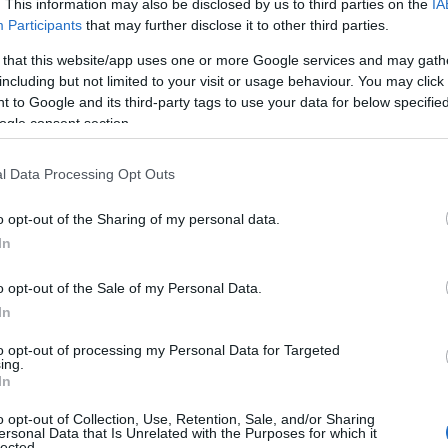
. This information may also be disclosed by us to third parties on the
IA
Participants
that may further disclose it to other third parties.
 that this website/app uses one or more Google services and may gath
including but not limited to your visit or usage behaviour. You may click 
 to Google and its third-party tags to use your data for below specifi
ogle consent section.
l Data Processing Opt Outs
ΕΛΛΑΔΑ
o opt-out of the Sharing of my personal data.
In
ΔΕΘ: Προκηρύχθηκε ο διαγωνισμός για την
ανάπλασή της – Προϋπολογισμός 204,6
o opt-out of the Sale of my Personal Data.
εκατομμύρια ευρώ
In
7/08/2026 - 10:43μμ
to opt-out of processing my Personal Data for Targeted
ing.
In
o opt-out of Collection, Use, Retention, Sale, and/or Sharing
ersonal Data that Is Unrelated with the Purposes for which it
lected.