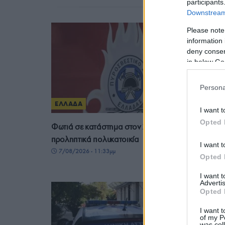
participants
Downstream 
Please note
information 
deny consent
in below Go
Persona
ΕΛΛΑΔΑ
I want t
Opted 
Φωτιά σε κατάστημα στον Άλιμο – Εκκενώθηκε
προληπτικά πολυκατοικία
I want t
7/08/2026 - 11:33μμ
Opted 
I want 
Advertis
Opted 
I want t
of my P
was col