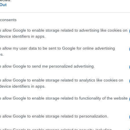
Out
consents
ΕΛΛΑΔΑ
o allow Google to enable storage related to advertising like cookies on
Σέρρες: «Τα έχασα όλα» – Συγκλονίζει ο πατέρας, τι
evice identifiers in apps.
λέει ο οδηγός του φορτηγού
o allow my user data to be sent to Google for online advertising
7/08/2026 - 7:14μμ
s.
to allow Google to send me personalized advertising.
o allow Google to enable storage related to analytics like cookies on
evice identifiers in apps.
o allow Google to enable storage related to functionality of the website
ΕΛΛΑΔΑ
o allow Google to enable storage related to personalization.
Στεγαστικό επίδομα: Ποιοι 1.120 φοιτητές θα
o allow Google to enable storage related to security, including