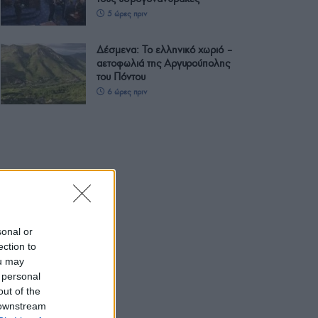
5 ώρες πριν
Δέσμενα: Το ελληνικό χωριό –
αετοφωλιά της Αργυρούπολης
του Πόντου
6 ώρες πριν
sonal or
ection to
ou may
 personal
out of the
 downstream