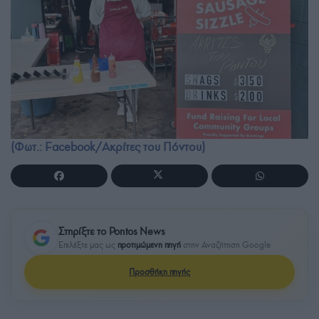
(Φωτ.: Facebook/Ακρίτες του Πόντου)
Στηρίξτε το Pontos News
Επιλέξτε μας ως
προτιμώμενη πηγή
στην Αναζήτηση Google
Προσθήκη πηγής