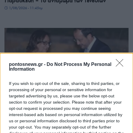
Παρασκευή – Το αντάμωμα των Τενεδίων
1/08/2026 - 11:45πμ
pontosnews.gr -
Do Not Process My Personal
Information
If you wish to opt-out of the sale, sharing to third parties, or
ΟΜΟΓΕΝΕΙΑ
processing of your personal or sensitive information for
targeted advertising by us, please use the below opt-out
Ελληνοκύπρια πρώην δικαστής του Εφετείου του
section to confirm your selection. Please note that after your
Κουίνσλαντ τιμήθηκε από την Κυπριακή
opt-out request is processed you may continue seeing
Δημοκρατία για την προσφορά της στη
interest-based ads based on personal information utilized by
us or personal information disclosed to third parties prior to
Δικαιοσύνη και την ομογένεια
your opt-out. You may separately opt-out of the further
1/08/2026 - 11:21πμ