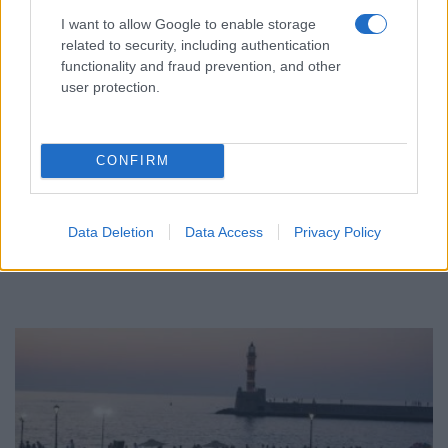
I want to allow Google to enable storage
related to security, including authentication
functionality and fraud prevention, and other
user protection.
ΟΜΟΓΕΝΕΙΑ
CONFIRM
Πέτρος Παπαθωμάς: Κάνει περήφανη την
ομογένεια καθώς διεκδικεί τον τίτλο του
MasterChef Αυστραλίας
Data Deletion
Data Access
Privacy Policy
30/07/2026 - 9:20μμ