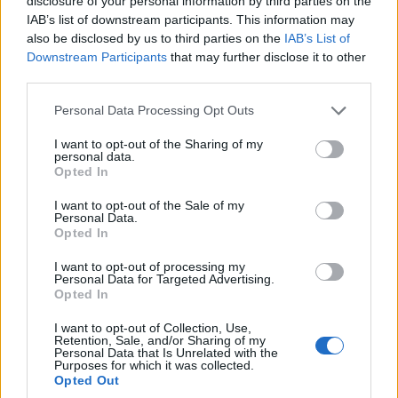
disclosure of your personal information by third parties on the
IAB’s list of downstream participants. This information may
also be disclosed by us to third parties on the
IAB’s List of
Downstream Participants
that may further disclose it to other
third parties.
Please note that this website/app uses one or more Google
Personal Data Processing Opt Outs
services and may gather and store information including but
not limited to your visit or usage behaviour. You may click to
I want to opt-out of the Sharing of my
personal data.
grant or deny consent to Google and its third-party tags to
Opted In
use your data for below specified purposes in below Google
consent section.
I want to opt-out of the Sale of my
Personal Data.
ΟΜΟΓΕΝΕΙΑ
Opted In
Η Κρήτη τιμά τους Κρήτες της διασποράς: Η
I want to opt-out of processing my
Personal Data for Targeted Advertising.
πρώτη «Οδός Αποδήμων Κρητών» στον Άγιο
Opted In
Νικόλαο
I want to opt-out of Collection, Use,
Retention, Sale, and/or Sharing of my
31/07/2026 - 10:50πμ
Personal Data that Is Unrelated with the
Purposes for which it was collected.
Opted Out