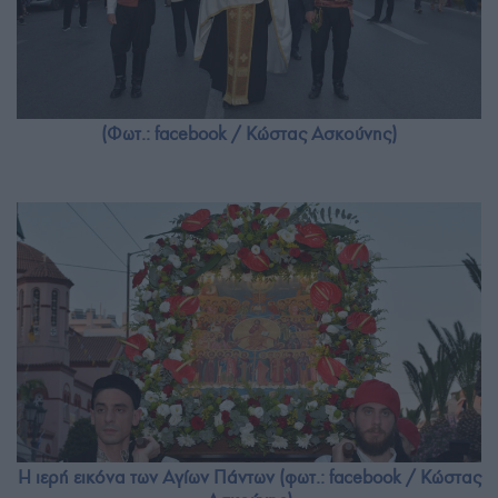
(Φωτ.: facebook / Κώστας Ασκούνης)
Η ιερή εικόνα των Αγίων Πάντων (φωτ.: facebook / Κώστας