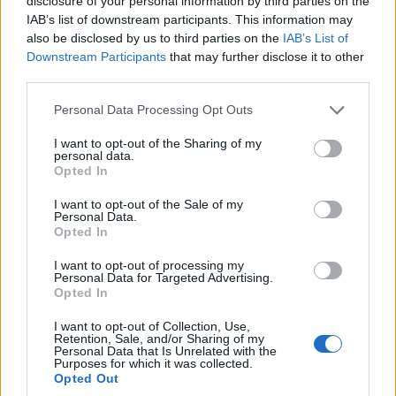
disclosure of your personal information by third parties on the
IAB’s list of downstream participants. This information may
also be disclosed by us to third parties on the
IAB’s List of
ΠΙΣΤΗ
Downstream Participants
that may further disclose it to other
third parties.
Συνάντηση στο Σίδνεϊ για τον Αρχιεπίσκοπο
Αυστραλίας Μακάριο και τον Νίκο Δένδια
Please note that this website/app uses one or more Google
Personal Data Processing Opt Outs
services and may gather and store information including but
16/07/2026 - 10:42πμ
not limited to your visit or usage behaviour. You may click to
I want to opt-out of the Sharing of my
personal data.
grant or deny consent to Google and its third-party tags to
Opted In
use your data for below specified purposes in below Google
consent section.
I want to opt-out of the Sale of my
Personal Data.
Opted In
I want to opt-out of processing my
Personal Data for Targeted Advertising.
Opted In
I want to opt-out of Collection, Use,
Retention, Sale, and/or Sharing of my
Personal Data that Is Unrelated with the
ΠΙΣΤΗ
Purposes for which it was collected.
Opted Out