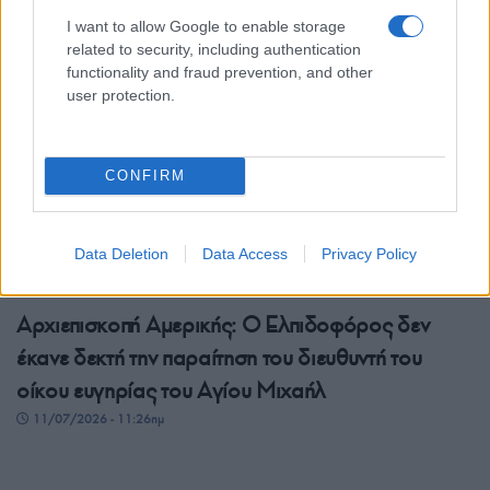
I want to allow Google to enable storage
related to security, including authentication
functionality and fraud prevention, and other
user protection.
CONFIRM
Data Deletion
Data Access
Privacy Policy
ΠΙΣΤΗ
Αρχιεπισκοπή Αμερικής: Ο Ελπιδοφόρος δεν
έκανε δεκτή την παραίτηση του διευθυντή του
οίκου ευγηρίας του Αγίου Μιχαήλ
11/07/2026 - 11:26πμ