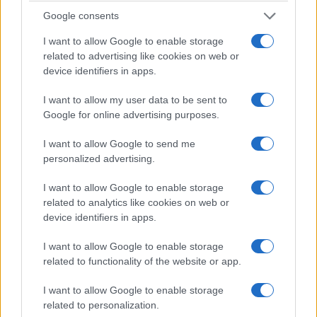
Με λαμπρότητα γιορτάστηκαν τα 100 χρόνια από
Google consents
τη θεμελίωση του Αγίου Στεφάνου Νέας Ιωνίας –
Παρών ο Αρχιεπίσκοπος Αμερικής Ελπιδοφόρος
I want to allow Google to enable storage
related to advertising like cookies on web or
12/07/2026 - 8:52μμ
device identifiers in apps.
I want to allow my user data to be sent to
Google for online advertising purposes.
I want to allow Google to send me
personalized advertising.
I want to allow Google to enable storage
related to analytics like cookies on web or
device identifiers in apps.
ΠΙΣΤΗ
I want to allow Google to enable storage
related to functionality of the website or app.
Παναγία Σουμελά: Το πρόγραμμα των
I want to allow Google to enable storage
Ακολουθιών έως τον Δεκαπενταύγουστο
related to personalization.
12/07/2026 - 12:29μμ