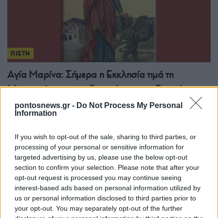
ΠΙΣΤΗ
Αγία Μαρίνα: Σήμερα η Εκκλησία τιμά τη
Μικρασιάτισσα παρθενομάρτυρα – Ο πατέρας
της την μίσησε γιατί έγινε χριστιανή
pontosnews.gr -
Do Not Process My Personal
Information
17/07/2026 - 11:27πμ
If you wish to opt-out of the sale, sharing to third parties, or
processing of your personal or sensitive information for
targeted advertising by us, please use the below opt-out
section to confirm your selection. Please note that after your
opt-out request is processed you may continue seeing
interest-based ads based on personal information utilized by
us or personal information disclosed to third parties prior to
your opt-out. You may separately opt-out of the further