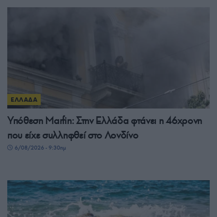
ΕΛΛΑΔΑ
Υπόθεση Μarfin: Στην Ελλάδα φτάνει η 46χρονη
που είχε συλληφθεί στο Λονδίνο
6/08/2026 - 9:30πμ