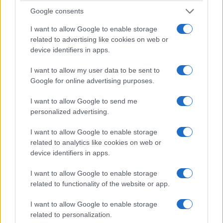
Google consents
I want to allow Google to enable storage
related to advertising like cookies on web or
device identifiers in apps.
I want to allow my user data to be sent to
ΕΛΛΑΔΑ
Google for online advertising purposes.
Άντριου Χάτσινσον: Ο Βρετανός πιλότος που
I want to allow Google to send me
personalized advertising.
κατάφερε να διασωθεί, δευτερόλεπτα πριν
συντριβεί το ελικόπτερο στην Ψάθα
I want to allow Google to enable storage
related to analytics like cookies on web or
5/08/2026 - 9:21πμ
device identifiers in apps.
I want to allow Google to enable storage
related to functionality of the website or app.
I want to allow Google to enable storage
related to personalization.