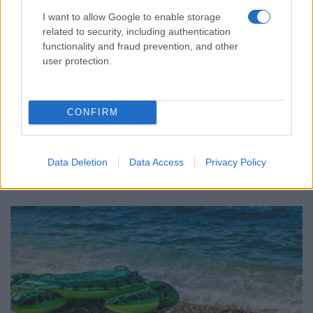
I want to allow Google to enable storage
related to security, including authentication
functionality and fraud prevention, and other
user protection.
ΕΛΛΑΔΑ
Δυτική Αττική: Καλύτερη σήμερα η εικόνα – Σε
CONFIRM
144.243 στρέμματα ανέρχεται η καμένη έκταση
σε Αττικοβοιωτία
5/08/2026 - 8:34πμ
Data Deletion
Data Access
Privacy Policy