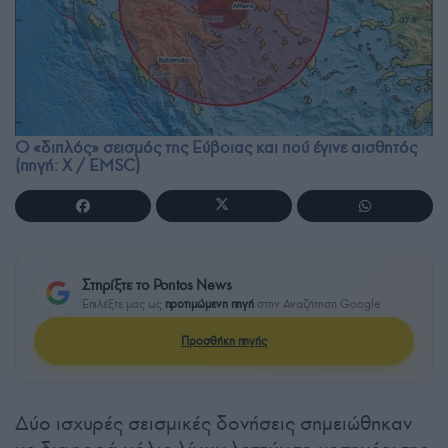
Ο «διπλός» σεισμός της Εύβοιας και πού έγινε αισθητός
(πηγή: Χ / EMSC)
Στηρίξτε το Pontos News
Επιλέξτε μας ως
προτιμώμενη πηγή
στην Αναζήτηση Google
Προσθήκη πηγής
Δύο ισχυρές σεισμικές δονήσεις σημειώθηκαν