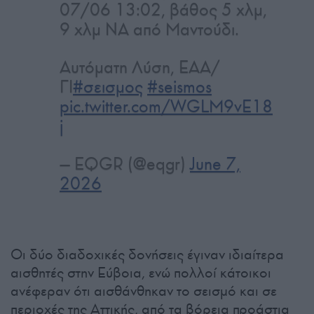
07/06 13:02, βάθος 5 χλμ,
9 χλμ ΝΑ από Μαντούδι.
Αυτόματη Λύση, EAA/
ΓΙ
#σεισμος
#seismos
pic.twitter.com/WGLM9vE18
j
— EQGR (@eqgr)
June 7,
2026
Οι δύο διαδοχικές δονήσεις έγιναν ιδιαίτερα
αισθητές στην Εύβοια, ενώ πολλοί κάτοικοι
ανέφεραν ότι αισθάνθηκαν το σεισμό και σε
περιοχές της Αττικής, από τα βόρεια προάστια