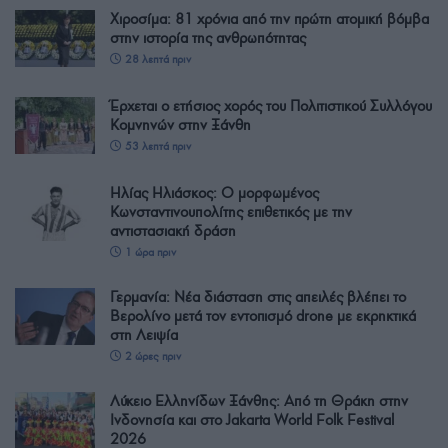
Χιροσίμα: 81 χρόνια από την πρώτη ατομική βόμβα
στην ιστορία της ανθρωπότητας
28 λεπτά πριν
Έρχεται ο ετήσιος χορός του Πολιτιστικού Συλλόγου
Κομνηνών στην Ξάνθη
53 λεπτά πριν
Ηλίας Ηλιάσκος: Ο μορφωμένος
Κωνσταντινουπολίτης επιθετικός με την
αντιστασιακή δράση
1 ώρα πριν
Γερμανία: Νέα διάσταση στις απειλές βλέπει το
Βερολίνο μετά τον εντοπισμό drone με εκρηκτικά
στη Λειψία
2 ώρες πριν
Λύκειο Ελληνίδων Ξάνθης: Από τη Θράκη στην
Ινδονησία και στο Jakarta World Folk Festival
2026