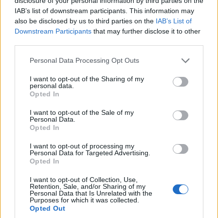
disclosure of your personal information by third parties on the
IAB’s list of downstream participants. This information may
also be disclosed by us to third parties on the
IAB’s List of
Downstream Participants
that may further disclose it to other
third parties.
Please note that this website/app uses one or more Google
Personal Data Processing Opt Outs
services and may gather and store information including but
not limited to your visit or usage behaviour. You may click to
I want to opt-out of the Sharing of my
personal data.
grant or deny consent to Google and its third-party tags to
Opted In
use your data for below specified purposes in below Google
consent section.
I want to opt-out of the Sale of my
Personal Data.
ΕΛΛΑΔΑ
Opted In
Τουρισμός για Όλους 2026-2027: Ανοίγουν οι
I want to opt-out of processing my
Personal Data for Targeted Advertising.
αιτήσεις – Ποια ΑΦΜ υποβάλλουν σήμερα
Opted In
5/08/2026 - 10:33πμ
I want to opt-out of Collection, Use,
Retention, Sale, and/or Sharing of my
Personal Data that Is Unrelated with the
Purposes for which it was collected.
Opted Out