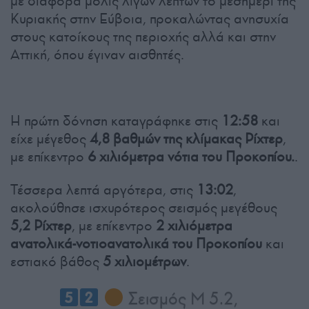
με διαφορά μόλις λίγων λεπτών το μεσημέρι της
Κυριακής στην Εύβοια, προκαλώντας ανησυχία
στους κατοίκους της περιοχής αλλά και στην
Αττική, όπου έγιναν αισθητές.
Η πρώτη δόνηση καταγράφηκε στις
12:58
και
είχε μέγεθος
4,8 βαθμών της κλίμακας Ρίχτερ
,
με επίκεντρο
6 χιλιόμετρα νότια του Προκοπίου.
.
Τέσσερα λεπτά αργότερα, στις
13:02
,
ακολούθησε ισχυρότερος σεισμός μεγέθους
5,2 Ρίχτερ
, με επίκεντρο
2 χιλιόμετρα
ανατολικά-νοτιοανατολικά του Προκοπίου
και
εστιακό βάθος
5 χιλιομέτρων
.
Σεισμός M 5.2,