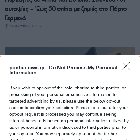
αυτοψίες – Έως 50 σπίτια με ζημιές στο Πόρτο
Γερμενό
5/08/2026 - 1:43μμ
pontosnews.gr -
Do Not Process My Personal
Information
If you wish to opt-out of the sale, sharing to third parties, or
processing of your personal or sensitive information for
targeted advertising by us, please use the below opt-out
ΕΛΛΑΔΑ
section to confirm your selection. Please note that after your
opt-out request is processed you may continue seeing
Κιθαιρώνας: Η φωτιά «καταπίνει» τη Δυτική Αττική
interest-based ads based on personal information utilized by
us or personal information disclosed to third parties prior to
– Συγκλονιστικό timelapse
your opt-out. You may separately opt-out of the further
5/08/2026 - 12:07μμ