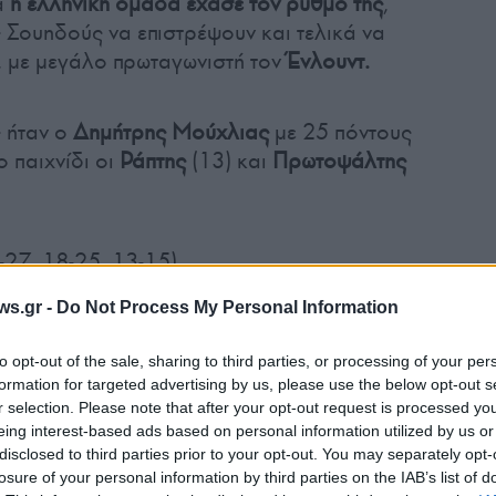
τά
η ελληνική ομάδα έχασε τον ρυθμό της
,
ς Σουηδούς να επιστρέψουν και τελικά να
 με μεγάλο πρωταγωνιστή τον
Ένλουντ.
ς ήταν ο
Δημήτρης Μούχλιας
με 25 πόντους
 παιχνίδι οι
Ράπτης
(13) και
Πρωτοψάλτης
-27, 18-25, 13-15).
ws.gr -
Do Not Process My Personal Information
to opt-out of the sale, sharing to third parties, or processing of your per
formation for targeted advertising by us, please use the below opt-out s
r selection. Please note that after your opt-out request is processed y
eing interest-based ads based on personal information utilized by us or
Tweet
Send
disclosed to third parties prior to your opt-out. You may separately opt-
losure of your personal information by third parties on the IAB’s list of