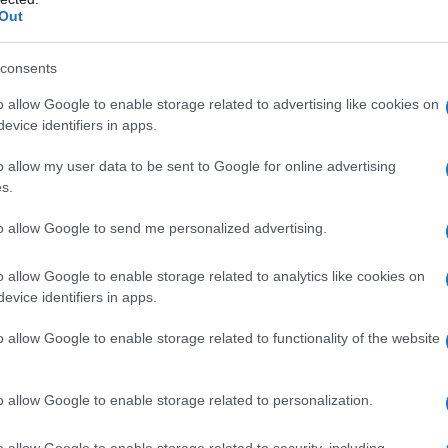
Out
consents
o allow Google to enable storage related to advertising like cookies on
evice identifiers in apps.
o allow my user data to be sent to Google for online advertising
ΑΘΛΗΤΙΣΜΟΣ
s.
ία
Ηλίας Ηλιάσκος: Ο μορφωμένος
to allow Google to send me personalized advertising.
Κωνσταντινουπολίτης επιθετικός με την αντιστασιακή
δράση
o allow Google to enable storage related to analytics like cookies on
6/08/2026 - 12:21μμ
evice identifiers in apps.
o allow Google to enable storage related to functionality of the website
o allow Google to enable storage related to personalization.
o allow Google to enable storage related to security, including