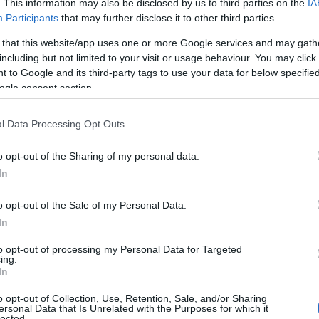
. This information may also be disclosed by us to third parties on the
IA
ε μας στο
Google News
Participants
that may further disclose it to other third parties.
 that this website/app uses one or more Google services and may gath
including but not limited to your visit or usage behaviour. You may click 
 to Google and its third-party tags to use your data for below specifi
ogle consent section.
l Data Processing Opt Outs
o opt-out of the Sharing of my personal data.
In
o opt-out of the Sale of my Personal Data.
In
ΑΘΛΗΤΙΣΜΟΣ
to opt-out of processing my Personal Data for Targeted
ing.
Europa League: Έβαλε δύσκολα στον εαυτό του ο
In
ΠΑΟΚ και ψάχνει διπλό στις Βρυξέλλες
o opt-out of Collection, Use, Retention, Sale, and/or Sharing
6/08/2026 - 11:10μμ
ersonal Data that Is Unrelated with the Purposes for which it
lected.