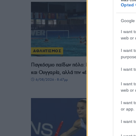
Opted 
Google 
I want t
web or d
I want t
ΑΘΛΗΤΙΣΜΟΣ
purpose
Παγκόσμιο παίδων πόλο: Η Ελλάδα νίκησε Ισπαν
I want 
και Ουγγαρία, αλλά την «έκοψε» ο αλγόριθμος
6/08/2026 - 8:47μμ
I want t
web or d
I want t
or app.
I want t
I want t