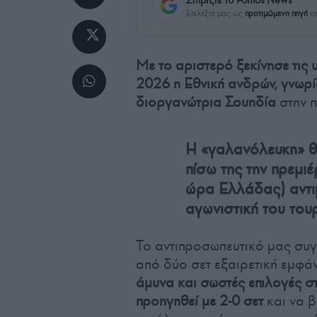
Επιλέξτε μας ως
προτιμώμενη πηγή
στ
Με το αριστερό ξεκίνησε τις
2026 η Εθνική ανδρών, γνωρίζ
διοργανώτρια Σουηδία
στην π
Η «γαλανόλευκη» θα
πίσω της την πρεμι
ώρα Ελλάδας) αντιμ
αγωνιστική του του
Το αντιπροσωπευτικό μας συ
από δύο σετ εξαιρετική εμφάν
άμυνα και σωστές επιλογές στ
προηγηθεί με 2-0 σετ
και να β