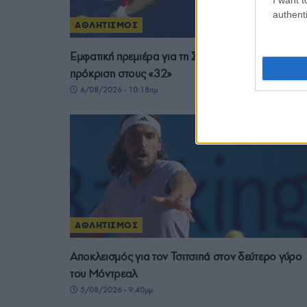
authenti
ΑΘΛΗΤΙΣΜΟΣ
Εμφατική πρεμιέρα για τη Σάκκαρη στο Τορόντο κ
πρόκριση στους «32»
6/08/2026 - 10:18πμ
ΑΘΛΗΤΙΣΜΟΣ
Αποκλεισμός για τον Τσιτσιπά στον δεύτερο γύρο
του Μόντρεαλ
5/08/2026 - 9:40μμ