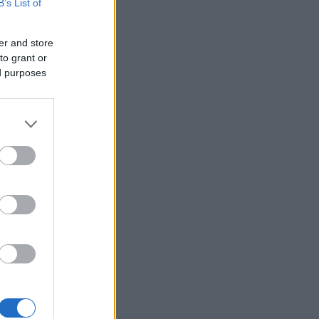
B’s List of
er and store
to grant or
ed purposes