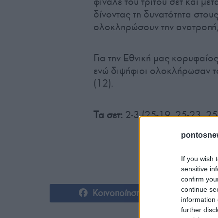
φινάλε του τρίτου σετ και με
δίνοντας τη δυνατότητα στου
ολοκληρώσουν την ανατροπή,
Για την Εθνική μας κορυφαίο
ενώ διψήφιοι ολοκλήρωσαν το
(12).
Τα σετ:
2-3 (25-19, 25-23, 25
pontosne
If you wish 
sensitive in
confirm you
continue se
Κοινοποίηση
information 
further disc