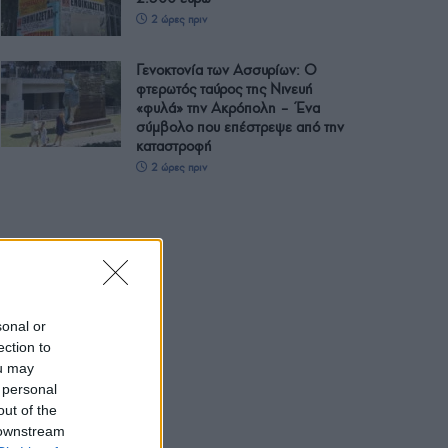
2 ώρες πριν
Γενοκτονία των Ασσυρίων: Ο
φτερωτός ταύρος της Νινευή
«φυλά» την Ακρόπολη – Ένα
σύμβολο που επέστρεψε από την
καταστροφή
2 ώρες πριν
sonal or
ection to
ou may
 personal
out of the
 downstream