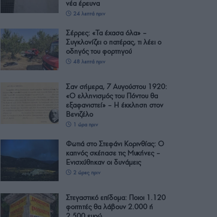
νέα έρευνα
24 λεπτά πριν
Σέρρες: «Τα έχασα όλα» –
Συγκλονίζει ο πατέρας, τι λέει ο
οδηγός του φορτηγού
48 λεπτά πριν
Σαν σήμερα, 7 Αυγούστου 1920:
«Ο ελληνισμός του Πόντου θα
εξαφανιστεί» – Η έκκληση στον
Βενιζέλο
1 ώρα πριν
Φωτιά στο Στεφάνι Κορινθίας: Ο
καπνός σκέπασε τις Μυκήνες –
Ενισχύθηκαν οι δυνάμεις
2 ώρες πριν
Στεγαστικό επίδομα: Ποιοι 1.120
φοιτητές θα λάβουν 2.000 ή
2.500 ευρώ