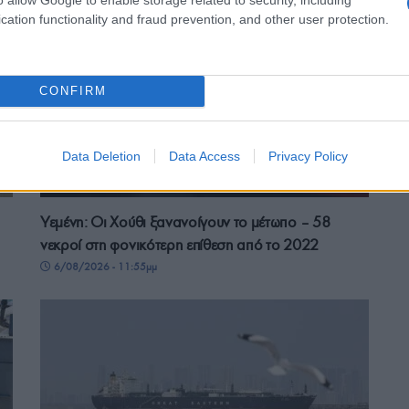
7/08/2026 - 3:26μμ
cation functionality and fraud prevention, and other user protection.
CONFIRM
Data Deletion
Data Access
Privacy Policy
ΚΟΣΜΟΣ
Υεμένη: Οι Χούθι ξανανοίγουν το μέτωπο – 58
νεκροί στη φονικότερη επίθεση από το 2022
6/08/2026 - 11:55μμ