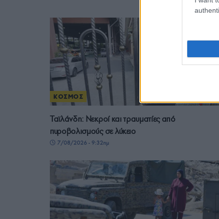
authenti
ΚΟΣΜΟΣ
Ταϊλάνδη: Νεκροί και τραυματίες από
πυροβολισμούς σε λύκειο
7/08/2026 - 9:32πμ