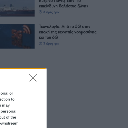
Εύξεινο Πόντο, «την πιο
επικίνδυνη θαλάσσια ζώνη»
3 ώρες πριν
Τεχνολογία: Από το 5G στην
εποχή της τεχνητής νοημοσύνης
και του 6G
3 ώρες πριν
sonal or
ection to
ou may
 personal
out of the
 downstream