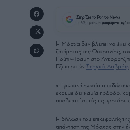
Στηρίξτε το Pontos News
Επιλέξτε μας ως
προτιμώμενη πηγή
στ
Η Μόσχα δεν βλέπει να έχει 
ζητήματος της Ουκρανίας, σ
Πούτιν-Τραμπ στο Άνκορατζ 
Εξωτερικών
Σεργκέι Λαβρόφ
«Η ρωσική ηγεσία αποδέχτηκε
έχουμε δει καμία πρόοδο, καμ
αποδεχτεί αυτές τις προτάσει
Η δήλωση του επικεφαλής της
απάντηση της Μόσχας στην 