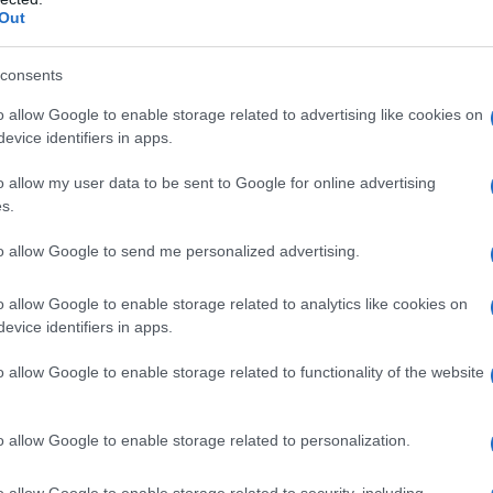
Out
ΚΟΣΜΟΣ
consents
ς
ΗΠΑ: Η Γερουσία ενέκρινε νέες κυρώσεις κατά της
o allow Google to enable storage related to advertising like cookies on
Ρωσίας για τους υδρογονάνθρακες
evice identifiers in apps.
7/08/2026 - 10:11μμ
o allow my user data to be sent to Google for online advertising
s.
to allow Google to send me personalized advertising.
o allow Google to enable storage related to analytics like cookies on
evice identifiers in apps.
ΚΟΣΜΟΣ
o allow Google to enable storage related to functionality of the website
Πυροβολισμοί στην Ταϊλάνδη: Σκότωσε τον παππού
και τη γιαγιά του πριν ανοίξει πυρ στο σχολείο του ο
o allow Google to enable storage related to personalization.
14χρονος
o allow Google to enable storage related to security, including