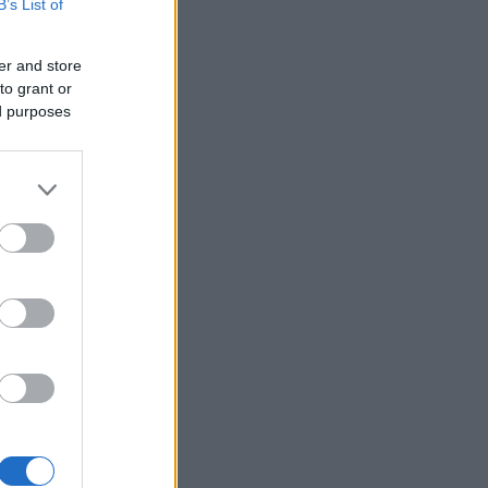
B’s List of
er and store
to grant or
ed purposes