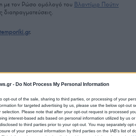
η με τον Ρώσο ομόλογό του
Βλαντίμιρ Πούτιν
ές διαπραγματεύσεις.
temporiki.gr
.
Tweet
Send
ws.gr -
Do Not Process My Personal Information
to opt-out of the sale, sharing to third parties, or processing of your per
ε μας στο
Google News
formation for targeted advertising by us, please use the below opt-out s
r selection. Please note that after your opt-out request is processed y
eing interest-based ads based on personal information utilized by us or
disclosed to third parties prior to your opt-out. You may separately opt-
losure of your personal information by third parties on the IAB’s list of