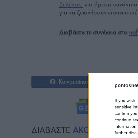
Ζελένσκι
για άμεση συνάντησ
για να ξεκινήσουν ειρηνευτικ
Διαβάστε τη συνέχεια στο
naf
Κοινοποίηση
pontosne
If you wish 
Ακολουθήστ
sensitive in
confirm you
continue se
information 
ΔΙΑΒΑΣΤΕ
ΑΚΟΜΗ
further disc