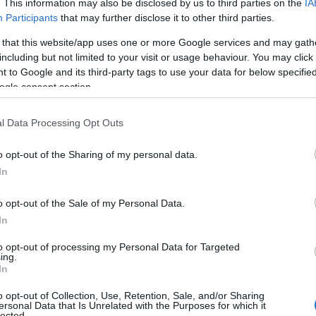
. This information may also be disclosed by us to third parties on the
IA
Participants
that may further disclose it to other third parties.
 that this website/app uses one or more Google services and may gath
including but not limited to your visit or usage behaviour. You may click 
 to Google and its third-party tags to use your data for below specifi
ogle consent section.
l Data Processing Opt Outs
ΚΟΣΜΟΣ
o opt-out of the Sharing of my personal data.
Βόρεια Κορέα: Σούπα με κρέας σκύλου και
In
προπαγάνδα εν μέσω καύσωνα
o opt-out of the Sale of my Personal Data.
8/08/2026 - 11:36πμ
In
to opt-out of processing my Personal Data for Targeted
ing.
In
o opt-out of Collection, Use, Retention, Sale, and/or Sharing
ersonal Data that Is Unrelated with the Purposes for which it
lected.