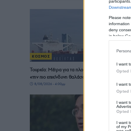
participants
Downstream 
Please note
information 
deny consent
in below Go
Persona
ΚΟΣΜΟΣ
I want t
Τουρκία: Μέτρα για τα πλοία στον Εύξεινο Πόντο,
Opted 
«την πιο επικίνδυνη θαλάσσια ζώνη»
I want t
8/08/2026 - 4:00μμ
Opted 
I want 
Advertis
Opted 
I want t
of my P
was col