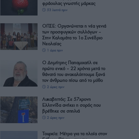
φράουλας γνωστής μάρκας
53 λεπτά πριν
ΟΠΣΕ: Οργανώνεται η νέα γενιά
των προσφυγικών συλλόγων –
Στην Καλαμάτα το 1ο Συνέδριο
Νεολαίας
1 ώρα πριν
Ο Δημήτρης Παπαμιχαήλ σε
πρώτο ενικό – 22 χρόνια μετά το
θάνατό του ανακαλύπτουμε ξανά
τον άνθρωπο πίσω από το μύθο
2 ώρες πριν
Λυκαβηττός: Σε 57χρονη
Ελληνίδα ανήκει η σορός που
βρέθηκε σε σπηλιά
2 ώρες πριν
Τουρκία: Μέτρα για τα πλοία στον