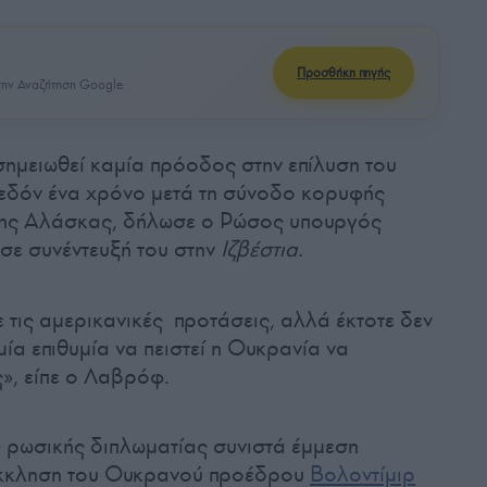
Προσθήκη πηγής
ην Αναζήτηση Google
σημειωθεί καμία πρόοδος στην επίλυση του
χεδόν ένα χρόνο μετά τη σύνοδο κορυφής
της Αλάσκας, δήλωσε ο Ρώσος υπουργός
σε συνέντευξή του στην
Ιζβέστια
.
 τις αμερικανικές προτάσεις, αλλά έκτοτε δεν
ία επιθυμία να πειστεί η Ουκρανία να
ς», είπε ο Λαβρόφ.
 ρωσικής διπλωματίας συνιστά έμμεση
έκκληση του Ουκρανού προέδρου
Βολοντίμιρ