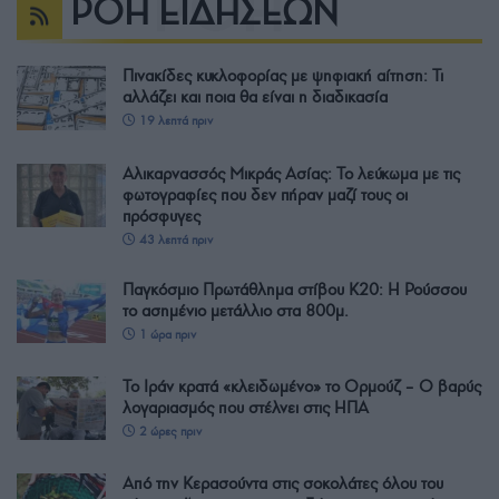
ΡΟΗ ΕΙΔΗΣΕΩΝ
Πινακίδες κυκλοφορίας με ψηφιακή αίτηση: Τι
αλλάζει και ποια θα είναι η διαδικασία
19 λεπτά πριν
Αλικαρνασσός Μικράς Ασίας: Το λεύκωμα με τις
φωτογραφίες που δεν πήραν μαζί τους οι
πρόσφυγες
43 λεπτά πριν
Παγκόσμιο Πρωτάθλημα στίβου Κ20: Η Ρούσσου
το ασημένιο μετάλλιο στα 800μ.
1 ώρα πριν
Το Ιράν κρατά «κλειδωμένο» το Ορμούζ – Ο βαρύς
λογαριασμός που στέλνει στις ΗΠΑ
2 ώρες πριν
Από την Κερασούντα στις σοκολάτες όλου του