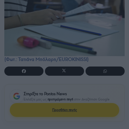
(Φωτ.: Τατιάνα Μπόλαρη/EUROKINISSI)
Στηρίξτε το Pontos News
Επιλέξτε μας ως
προτιμώμενη πηγή
στην Αναζήτηση Google
Προσθήκη πηγής