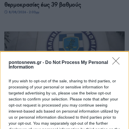
θερμοκρασίες έως 39 βαθμούς
8/08/2026 - 2:03μμ
pontosnews.gr -
Do Not Process My Personal
Information
If you wish to opt-out of the sale, sharing to third parties, or
ΕΛΛΑΔΑ
processing of your personal or sensitive information for
targeted advertising by us, please use the below opt-out
Διάψευση της ΕΛΑΣ για αναφορές περί
section to confirm your selection. Please note that after your
opt-out request is processed you may continue seeing
απόπειρας προσέγγισης ανήλικης στην Κρήτη
interest-based ads based on personal information utilized by
8/08/2026 - 1:35μμ
us or personal information disclosed to third parties prior to
your opt-out. You may separately opt-out of the further