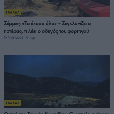
ΕΛΛΑΔΑ
Σέρρες: «Τα έχασα όλα» – Συγκλονίζει ο
πατέρας, τι λέει ο οδηγός του φορτηγού
7/08/2026 - 7:14μμ
ΕΛΛΑΔΑ