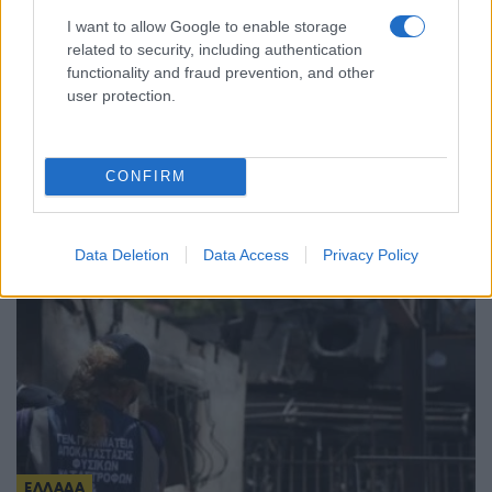
I want to allow Google to enable storage
related to security, including authentication
functionality and fraud prevention, and other
user protection.
ΕΛΛΑΔΑ
Κορυφώνεται η έξοδος των αδειούχων του
Αυγούστου από τα λιμάνια της Αττικής
CONFIRM
8/08/2026 - 9:47πμ
Data Deletion
Data Access
Privacy Policy
ΕΛΛΑΔΑ