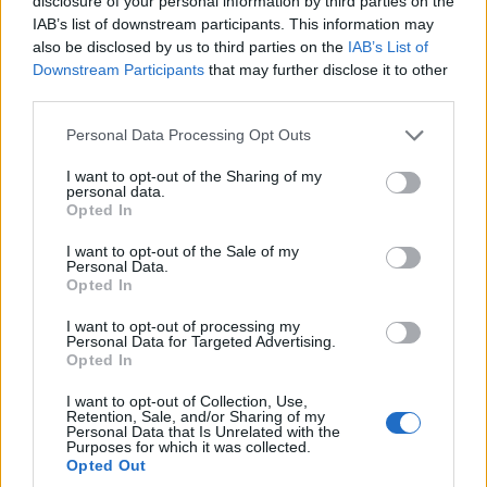
disclosure of your personal information by third parties on the
IAB’s list of downstream participants. This information may
also be disclosed by us to third parties on the
IAB’s List of
Downstream Participants
that may further disclose it to other
third parties.
Please note that this website/app uses one or more Google
Personal Data Processing Opt Outs
services and may gather and store information including but
not limited to your visit or usage behaviour. You may click to
I want to opt-out of the Sharing of my
personal data.
grant or deny consent to Google and its third-party tags to
Opted In
use your data for below specified purposes in below Google
ΕΛΛΑΔΑ
consent section.
I want to opt-out of the Sale of my
Personal Data.
e-ΕΦΚΑ και ΔΥΠΑ: Πληρωμές 56,7
Opted In
εκατομμυρίων ευρώ έως τις 14 Αυγούστου
I want to opt-out of processing my
8/08/2026 - 12:41μμ
Personal Data for Targeted Advertising.
Opted In
I want to opt-out of Collection, Use,
Retention, Sale, and/or Sharing of my
Personal Data that Is Unrelated with the
Purposes for which it was collected.
Opted Out