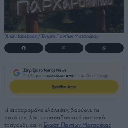
(Φωτ.: facebook / Ένωση Ποντίων Ματσούκας)
Στηρίξτε το Pontos News
Επιλέξτε μας ως
προτιμώμενη πηγή
στην Αναζήτηση Google
Προσθήκη πηγής
«Παρχαρομάνα ελάλεσεν, βοούονε τα
ραχόπα», λέει το παραδοσιακό ποντιακό
τραγούδι, και η
Ένωση Ποντίων Ματσούκας