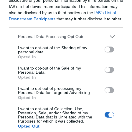
disclosure of your personal information by third parties on the
IAB’s list of downstream participants. This information may
ανταμώνουν στην «Ποντιακή Γη» του Νέου Κόσμου
also be disclosed by us to third parties on the
IAB’s List of
5/08/2026 - 9:45πμ
Downstream Participants
that may further disclose it to other
third parties.
Please note that this website/app uses one or more Google
Personal Data Processing Opt Outs
services and may gather and store information including but
not limited to your visit or usage behaviour. You may click to
I want to opt-out of the Sharing of my
personal data.
grant or deny consent to Google and its third-party tags to
Opted In
use your data for below specified purposes in below Google
consent section.
I want to opt-out of the Sale of my
Personal Data.
Opted In
I want to opt-out of processing my
ΕΚΔΗΛΩΣΕΙΣ
Personal Data for Targeted Advertising.
Opted In
Λαγκαδάς: Άψιμον στη νύχτα από τον Ποντιακό
I want to opt-out of Collection, Use,
Σύλλογο Ευαγγελίστριας «Τερψιθέα»
Retention, Sale, and/or Sharing of my
Personal Data that Is Unrelated with the
Purposes for which it was collected.
4/08/2026 - 9:23μμ
Opted Out