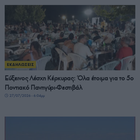
ΕΚΔΗΛΩΣΕΙΣ
Εύξεινος Λέσχη Κέρκυρας: Όλα έτοιμα για το 5ο
Ποντιακό Πανηγύρι-Φεστιβάλ
27/07/2026 - 6:04μμ