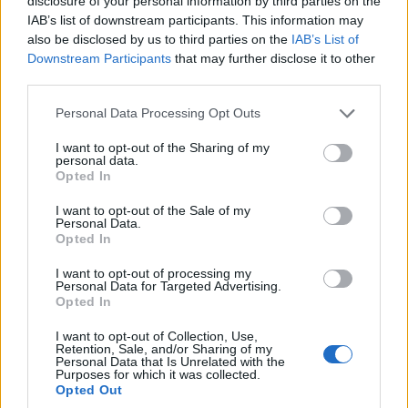
disclosure of your personal information by third parties on the
IAB’s list of downstream participants. This information may
also be disclosed by us to third parties on the
IAB’s List of
ΚΟΣΜΟΣ
Downstream Participants
that may further disclose it to other
third parties.
Τουρκία: Νομοθετική πρωτοβουλία για ειρήνευση
με το PKK, αμνηστία στους πρώην μαχητές και
Please note that this website/app uses one or more Google
Personal Data Processing Opt Outs
services and may gather and store information including but
αναστολή ποινών
not limited to your visit or usage behaviour. You may click to
I want to opt-out of the Sharing of my
personal data.
5/08/2026 - 4:30μμ
grant or deny consent to Google and its third-party tags to
Opted In
use your data for below specified purposes in below Google
consent section.
I want to opt-out of the Sale of my
Personal Data.
Opted In
I want to opt-out of processing my
Personal Data for Targeted Advertising.
Opted In
I want to opt-out of Collection, Use,
Retention, Sale, and/or Sharing of my
Personal Data that Is Unrelated with the
Purposes for which it was collected.
Opted Out
ΚΟΣΜΟΣ