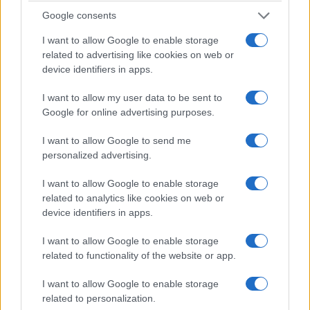
Google consents
Θρίλερ στη Λειψία: Το drone δίπλα σε ουκρανικό
αεροσκάφος είχε εκρηκτική συσκευή – Υποψίες
I want to allow Google to enable storage
related to advertising like cookies on web or
για Ρώσους πράκτορες
device identifiers in apps.
5/08/2026 - 2:53μμ
I want to allow my user data to be sent to
Google for online advertising purposes.
I want to allow Google to send me
personalized advertising.
I want to allow Google to enable storage
related to analytics like cookies on web or
device identifiers in apps.
I want to allow Google to enable storage
related to functionality of the website or app.
ΚΟΣΜΟΣ
I want to allow Google to enable storage
Ο πόλεμος ΗΠΑ-Ιράν πιέζει τα αποθέματα των
related to personalization.