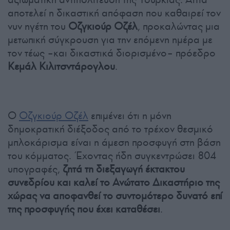
αποτελεί η δικαστική απόφαση που καθαιρεί τον
νυν ηγέτη του
Οζγκιούρ Οζέλ
, προκαλώντας μια
μετωπική σύγκρουση για την επόμενη ημέρα με
τον τέως –και δικαστικά διορισμένο– πρόεδρο
Κεμάλ Κιλιτσντάρογλου
.
Ο
Οζγκιούρ Οζέλ
επιμένει ότι η μόνη
δημοκρατική διέξοδος από το τρέχον θεσμικό
μπλοκάρισμα είναι η άμεση προσφυγή στη βάση
του κόμματος. Έχοντας ήδη συγκεντρώσει 804
υπογραφές,
ζητά τη διεξαγωγή έκτακτου
συνεδρίου και καλεί το Ανώτατο Δικαστήριο της
χώρας να αποφανθεί το συντομότερο δυνατό επί
της προσφυγής που έχει καταθέσει
.