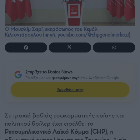
Ο Μουσλίμ Σαρί, εκπρόσωπος του Κεμάλ
Κιλτσντάρογλου (πηγή: youtube.com/@chpgenelmerkezi)
Στηρίξτε το Pontos News
Επιλέξτε μας ως
προτιμώμενη πηγή
στην Αναζήτηση Google
Προσθήκη πηγής
Σε τροχιά βαθιάς εσωκομματικής κρίσης και
πολιτικού θρίλερ έχει εισέλθει το
Ρεπουμπλικανικό Λαϊκό Κόμμα (CHP)
, η
αξιωματική αντιπολίτευση της Τουρκίας. Αιτία