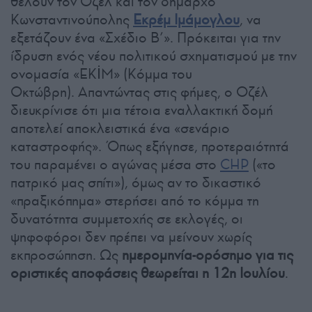
θέλουν τον Οζέλ και τον δήμαρχο
Κωνσταντινούπολης
Εκρέμ Ιμάμογλου
, να
εξετάζουν ένα «Σχέδιο Β’». Πρόκειται για την
ίδρυση ενός νέου πολιτικού σχηματισμού με την
ονομασία «EKİM» (Κόμμα του
Οκτώβρη). Απαντώντας στις φήμες, ο Οζέλ
διευκρίνισε ότι μια τέτοια εναλλακτική δομή
αποτελεί αποκλειστικά ένα «σενάριο
καταστροφής». Όπως εξήγησε, προτεραιότητά
του παραμένει ο αγώνας μέσα στο
CHP
(«το
πατρικό μας σπίτι»), όμως αν το δικαστικό
«πραξικόπημα» στερήσει από το κόμμα τη
δυνατότητα συμμετοχής σε εκλογές, οι
ψηφοφόροι δεν πρέπει να μείνουν χωρίς
εκπροσώπηση. Ως
ημερομηνία-ορόσημο για τις
οριστικές αποφάσεις θεωρείται η 12η Ιουλίου
.