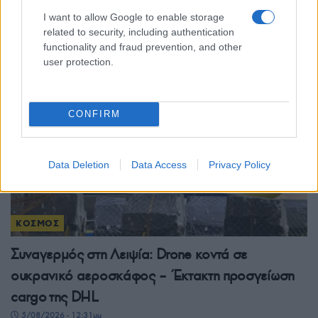
PAC-3 – Νέα έκκληση Ζελένσκι μετά τη νυχτερινή
I want to allow Google to enable storage
επίθεση με 17 νεκρούς
related to security, including authentication
5/08/2026 - 12:55μμ
functionality and fraud prevention, and other
user protection.
CONFIRM
Data Deletion
Data Access
Privacy Policy
ΚΟΣΜΟΣ
Συναγερμός στη Λειψία: Drone κοντά σε
ουκρανικό αεροσκάφος – Έκτακτη προσγείωση
cargo της DHL
5/08/2026 - 12:31μμ