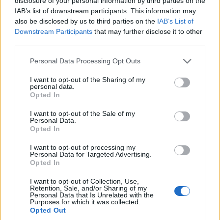
disclosure of your personal information by third parties on the
IAB’s list of downstream participants. This information may
also be disclosed by us to third parties on the
IAB’s List of
Downstream Participants
that may further disclose it to other
third parties.
Please note that this website/app uses one or more Google
Personal Data Processing Opt Outs
services and may gather and store information including but
ΕΛΛΑΔΑ
not limited to your visit or usage behaviour. You may click to
I want to opt-out of the Sharing of my
personal data.
grant or deny consent to Google and its third-party tags to
Πυργαδίκια Χαλκιδικής: Έναν αιώνα ζωής
Opted In
use your data for below specified purposes in below Google
συμπληρώνει ο προσφυγικός οικισμός – Η
consent section.
I want to opt-out of the Sale of my
ιστορία του ξεριζωμού από την Αφθόνη του
Personal Data.
Opted In
Μαρμαρά
I want to opt-out of processing my
7/08/2026 - 2:00μμ
Personal Data for Targeted Advertising.
Opted In
I want to opt-out of Collection, Use,
Retention, Sale, and/or Sharing of my
Personal Data that Is Unrelated with the
Purposes for which it was collected.
Opted Out