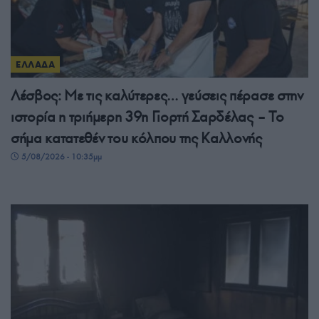
ΕΛΛΑΔΑ
Λέσβος: Με τις καλύτερες… γεύσεις πέρασε στην
ιστορία η τριήμερη 39η Γιορτή Σαρδέλας – Το
σήμα κατατεθέν του κόλπου της Καλλονής
5/08/2026 - 10:35μμ