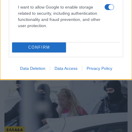
I want to allow Google to enable storage
related to security, including authentication
ΕΛΛΑΔΑ
functionality and fraud prevention, and other
user protection.
Σέρρες: Βίντεο-ντοκουμέντο από το τροχαίο που
κόστισε τη ζωή μητέρας και γιου – Η στιγμή της
σφοδρής σύγκρουσης
CONFIRM
7/08/2026 - 12:59μμ
Data Deletion
Data Access
Privacy Policy
ΕΛΛΑΔΑ