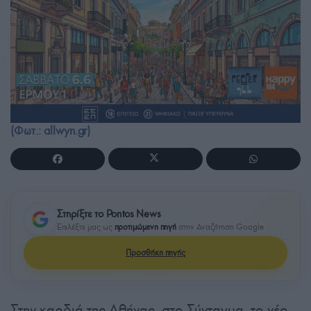
(Φωτ.: allwyn.gr)
Στηρίξτε το Pontos News
Επιλέξτε μας ως
προτιμώμενη πηγή
στην Αναζήτηση Google
Προσθήκη πηγής
Στην καρδιά της Αθήνας, στο Σύνταγμα, το νέο