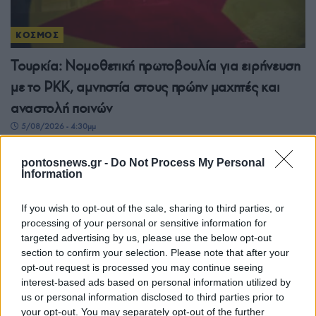
ΚΟΣΜΟΣ
Τουρκία: Νομοθετική πρωτοβουλία για ειρήνευση
με το PKK, αμνηστία στους πρώην μαχητές και
αναστολή ποινών
5/08/2026 - 4:30μμ
pontosnews.gr -
Do Not Process My Personal
Information
If you wish to opt-out of the sale, sharing to third parties, or
processing of your personal or sensitive information for
targeted advertising by us, please use the below opt-out
section to confirm your selection. Please note that after your
opt-out request is processed you may continue seeing
interest-based ads based on personal information utilized by
us or personal information disclosed to third parties prior to
ΚΟΣΜΟΣ
your opt-out. You may separately opt-out of the further