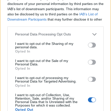
disclosure of your personal information by third parties on the
Θρίλερ στη Λειψία: Το drone δίπλα σε ουκρανικό
IAB’s list of downstream participants. This information may
also be disclosed by us to third parties on the
IAB’s List of
αεροσκάφος είχε εκρηκτική συσκευή – Υποψίες
Downstream Participants
that may further disclose it to other
για Ρώσους πράκτορες
third parties.
5/08/2026 - 2:53μμ
Please note that this website/app uses one or more Google
Personal Data Processing Opt Outs
services and may gather and store information including but
not limited to your visit or usage behaviour. You may click to
I want to opt-out of the Sharing of my
personal data.
grant or deny consent to Google and its third-party tags to
Opted In
use your data for below specified purposes in below Google
consent section.
I want to opt-out of the Sale of my
Personal Data.
Opted In
I want to opt-out of processing my
Personal Data for Targeted Advertising.
Opted In
ΚΟΣΜΟΣ
I want to opt-out of Collection, Use,
Retention, Sale, and/or Sharing of my
Personal Data that Is Unrelated with the
Ο πόλεμος ΗΠΑ-Ιράν πιέζει τα αποθέματα των
Purposes for which it was collected.
Opted Out