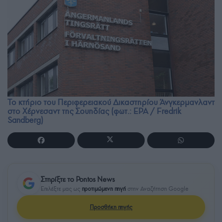
Το κτήριο του Περιφερειακού Δικαστηρίου Άνγκερμανλαντ
στο Χέρνεσαντ της Σουηδίας (φωτ.: EPA / Fredrik
Sandberg)
Στηρίξτε το Pontos News
Επιλέξτε μας ως
προτιμώμενη πηγή
στην Αναζήτηση Google
Προσθήκη πηγής