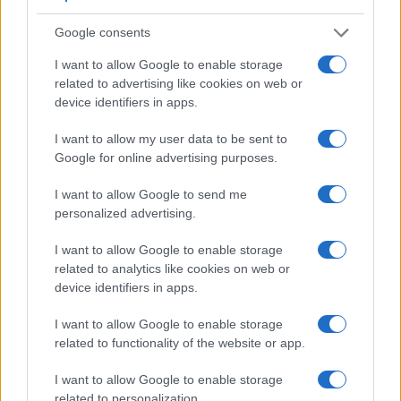
PAC-3 – Νέα έκκληση Ζελένσκι μετά τη νυχτερινή
επίθεση με 17 νεκρούς
Google consents
5/08/2026 - 12:55μμ
I want to allow Google to enable storage
related to advertising like cookies on web or
device identifiers in apps.
I want to allow my user data to be sent to
Google for online advertising purposes.
I want to allow Google to send me
personalized advertising.
I want to allow Google to enable storage
related to analytics like cookies on web or
ΚΟΣΜΟΣ
device identifiers in apps.
Συναγερμός στη Λειψία: Drone κοντά σε
I want to allow Google to enable storage
related to functionality of the website or app.
ουκρανικό αεροσκάφος – Έκτακτη προσγείωση
cargo της DHL
I want to allow Google to enable storage
related to personalization.
5/08/2026 - 12:31μμ