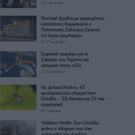
2 λεπτά πριν
Ποντιακή βραδιά με αγαπημένους
καλλιτέχνες διοργανώνει ο
Πολιτιστικός Σύλλογος Σκοπού
«Ο Άγιος Δημήτριος»
27 λεπτά πριν
Εμφατική πρεμιέρα για τη
Σάκκαρη στο Τορόντο και
πρόκριση στους «32»
52 λεπτά πριν
Ιός Δυτικού Νείλου: 65
κρούσματα έως σήμερα στην
Ελλάδα – Έξι θάνατοι και 23 νέα
περιστατικά
1 ώρα πριν
Υπόθεση Μarfin: Στην Ελλάδα
φτάνει η 46χρονη που είχε
συλληφθεί στο Λονδίνο