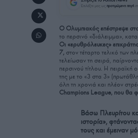
Επιλέξτε μας ως
προτιμώμενη πηγή
στ
Ο Ολυμπιακός επέστρεψε στο 
το περσινό «διάλειμμα», κατα
Οι «ερυθρόλευκες» επικράτησ
7,
στον τέταρτο τελικό των πλ
τελείωσαν τη σειρά, παίρνον
περσινού τίτλου. Η πειραϊκή
της με το «3 στα 3» (πρωτάθλ
όλη τη χρονιά και πλέον στρ
Champions League, που θα φι
Βάσω Πλευρίτου κα
ιστορία», φτάνοντ
τους και έμειναν μ