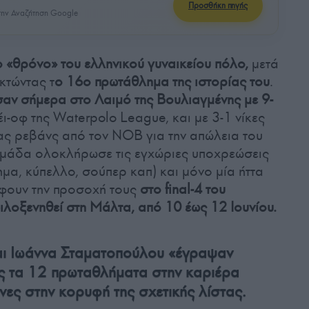
Προσθήκη πηγής
ην Αναζήτηση Google
«θρόνο» του ελληνικού γυναικείου πόλο,
μετά
κτώντας τ
ο 16ο πρωτάθλημα της ιστορίας του
.
αν σήμερα στο Λαιμό της Βουλιαγμένης με 9-
έι-οφ της Waterpolo League, και με 3-1 νίκες
τας ρεβάνς από τον ΝΟΒ για την απώλεια του
 ομάδα ολοκλήρωσε τις εγχώριες υποχρεώσεις
ημα, κύπελλο, σούπερ καπ) και μόνο μία ήττα
έφουν την προσοχή τους
στο final-4 του
λοξενηθεί στη Μάλτα, από 10 έως 12 Ιουνίου.
ι Ιωάννα Σταματοπούλου «έγραψαν
ας τα 12 πρωταθλήματα στην καριέρα
όνες στην κορυφή της σχετικής λίστας.