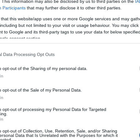
. This information may also be disclosed by us to third parties on the
IA
Participants
that may further disclose it to other third parties.
ποιήσει τις κερδισμένες αποβολές επέτρεψε
 that this website/app uses one or more Google services and may gath
ηρήσουν απαραβίαστη την εστία τους για
including but not limited to your visit or usage behaviour. You may click 
 περίοδο και να πάρουν το «πάνω χέρι» στο
 to Google and its third-party tags to use your data for below specifi
αλτι στην κόντρα, το οποίο εκμεταλλεύθηκε η
ogle consent section.
πό σουτ της τελευταίας που σταμάτησε σε
δώρο στη
Μυριοκεφαλιτάκη
που σκόραρε με
l Data Processing Opt Outs
ηκε η παρέμβαση του VAR για να σκοράρει η
o opt-out of the Sharing of my personal data.
στο οκτάλεπτο και για πρώτη φορά σε
In
τυχημένες προσπάθειες), με το ριπλέι να
πέκρουσε μέσα από τη γραμμή το σουτ της
o opt-out of the Sale of my Personal Data.
In
to opt-out of processing my Personal Data for Targeted
ing.
nge του
Γιώργου Ντόσκα,
οι διαιτητές
In
ς
Κουρέτα,
όμως η
Κοτσιώνη
απέκρουσε την
ι παίκτριες της
Κικής Λιόση
έχασαν άλλη μία
o opt-out of Collection, Use, Retention, Sale, and/or Sharing
ersonal Data that Is Unrelated with the Purposes for which it
lected.