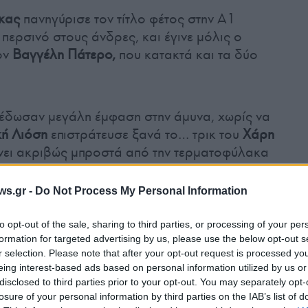
κας
πανηγύρισε τον τίτλο φέτος στην Α1
 περσινό στους άνδρες, και έγινε μόλις ο
ον
Βαγγέλη Πάτερο,
που κατακτά και τα δύο
 έδωσαν μεγάλη έμφαση στην άμυνα, χωρίς να
κή Λιόση
επιστράτευσε ξανά το… τρικ του
Χάρη
ίνει ακριβώς μπροστά από την τερματοφύλακα
 πλευρά η
Ιωάννα Σταματοπούλου
είχε 2-3
της πρώτης περιόδου διαμορφώθηκε από δύο
ws.gr -
Do Not Process My Personal Information
αι της
Πλευρίτου,
με τη
Μυριοκεφαλιτάκη
να
 δίνει προβάδισμα στον Ολυμπιακό, στο
to opt-out of the sale, sharing to third parties, or processing of your per
έπτου. Η Βουλιαγμένη απάντησε άμεσα με τη
formation for targeted advertising by us, please use the below opt-out s
r selection. Please note that after your opt-out request is processed y
πήρε εκ νέου «κεφάλι» στο σκορ με 3-2 και 4-3,
eing interest-based ads based on personal information utilized by us or
άρισε σε παίκτρια παραπάνω, μόλις τρία
disclosed to third parties prior to your opt-out. You may separately opt-
υ ημιχρόνου.
losure of your personal information by third parties on the IAB’s list of