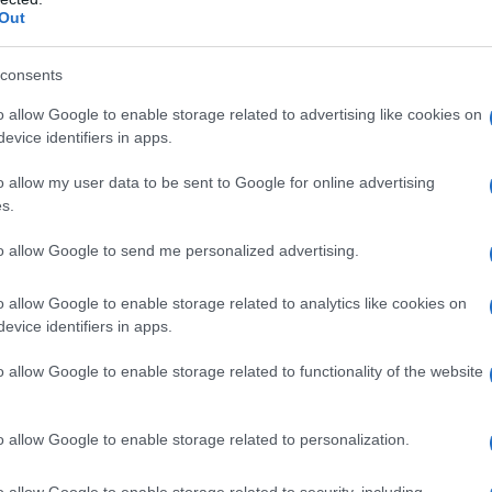
κτημα στο τέλος της τρίτης περιόδου, χωρίς να
Out
ν.
consents
σεζόν -όπως αποδείχθηκε- ανήκε στον
o allow Google to enable storage related to advertising like cookies on
 του «στραγγάλισε» τις απερχόμενες
evice identifiers in apps.
α βρήκε λύσεις στην επίθεση. Πρώτα με ένα
ησε πίσω της την προσωπική της αντίπαλο, πήρε
o allow my user data to be sent to Google for online advertising
s.
 συνεχεία με την
Νίνου,
που βρήκε στόχο δύο
και έβαλε τη «σφραγίδα» της στην τελική
to allow Google to send me personalized advertising.
o allow Google to enable storage related to analytics like cookies on
evice identifiers in apps.
2-3
o allow Google to enable storage related to functionality of the website
o allow Google to enable storage related to personalization.
o allow Google to enable storage related to security, including