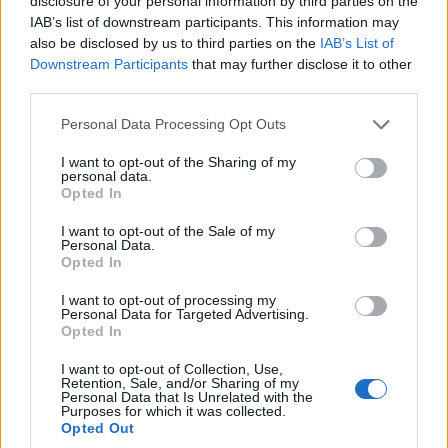
disclosure of your personal information by third parties on the
IAB’s list of downstream participants. This information may
also be disclosed by us to third parties on the
IAB’s List of
Downstream Participants
that may further disclose it to other
third parties.
Please note that this website/app uses one or more Google
Personal Data Processing Opt Outs
services and may gather and store information including but
ΕΚΔΗΛΩΣΕΙΣ
not limited to your visit or usage behaviour. You may click to
I want to opt-out of the Sharing of my
personal data.
grant or deny consent to Google and its third-party tags to
Opted In
Συναπάντεμαν Νεοκρωμνητών και μαθητών του
use your data for below specified purposes in below Google
14ου Δημοτικού Σχολείου Δράμας
consent section.
I want to opt-out of the Sale of my
Personal Data.
8/08/2026 - 8:32πμ
Opted In
I want to opt-out of processing my
Personal Data for Targeted Advertising.
Opted In
I want to opt-out of Collection, Use,
Retention, Sale, and/or Sharing of my
Personal Data that Is Unrelated with the
Purposes for which it was collected.
Opted Out