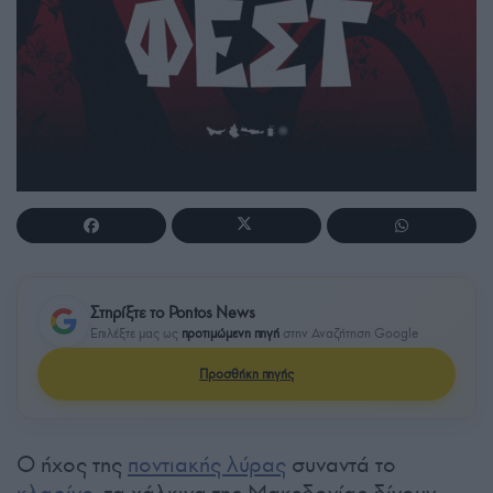
Στηρίξτε το Pontos News
Επιλέξτε μας ως
προτιμώμενη πηγή
στην Αναζήτηση Google
Προσθήκη πηγής
Ο ήχος της
ποντιακής λύρας
συναντά το