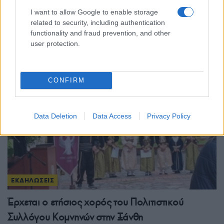
Σύλλογος Ποντίων Κορυδαλλού «Εύξεινος
I want to allow Google to enable storage
Πόντος»: Με μεγάλα ονόματα το 5ο Ποντιακό
related to security, including authentication
functionality and fraud prevention, and other
Πανοΰρ
user protection.
6/08/2026 - 5:37μμ
CONFIRM
Data Deletion
Data Access
Privacy Policy
ΕΚΔΗΛΩΣΕΙΣ
Έρχεται ο ετήσιος χορός του Πολιτιστικού
Συλλόγου Κομνηνών στην Ξάνθη