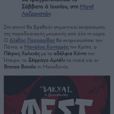
Σάββατο 6 Ιουνίου, στη
Μονή
Λαζαριστών
.
Στη σκηνή θα βρεθούν σημαντικοί εκπρόσωποι
της παραδοσιακής μουσικής από όλη τη χώρα.
Ο
Αλέξης Παρχαρίδης
θα εκπροσωπήσει τον
Πόντο, ο
Μανώλης Κονταρός
την Κρήτη, ο
Πέτρος Χαλκιάς
με τα
αδέλφια Κόντη
την
Ήπειρο, το
Ξέφραγο Αμπέλι
τα νησιά και οι
Bronza Banda
τη Μακεδονία.