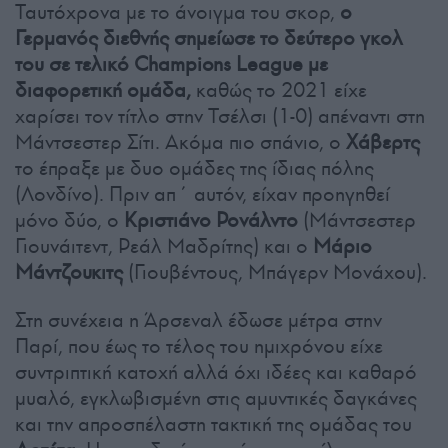
Ταυτόχρονα με το άνοιγμα του σκορ,
ο
Γερμανός διεθνής σημείωσε το δεύτερο γκολ
του σε τελικό Champions League με
διαφορετική ομάδα,
καθώς το 2021 είχε
χαρίσει τον τίτλο στην Τσέλσι (1-0) απέναντι στη
Μάντσεστερ Σίτι. Ακόμα πιο σπάνιο, ο
Χάβερτς
το έπραξε με δυο ομάδες της ίδιας πόλης
(Λονδίνο). Πριν απ΄ αυτόν, είχαν προηγηθεί
μόνο δύο, ο
Κριστιάνο Ρονάλντο
(Μάντσεστερ
Γιουνάιτεντ, Ρεάλ Μαδρίτης) και ο
Μάριο
Μάντζουκιτς
(Γιουβέντους, Μπάγερν Μονάχου).
Στη συνέχεια η Άρσεναλ έδωσε μέτρα στην
Παρί, που έως το τέλος του ημιχρόνου είχε
συντριπτική κατοχή αλλά όχι ιδέες και καθαρό
μυαλό, εγκλωβισμένη στις αμυντικές δαγκάνες
και την απροσπέλαστη τακτική της ομάδας του