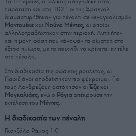
Το 1-1 έμεινε, ο τελικός οδηγήθηκε στην
παράταση και στο 102΄ οι της Άρσεναλ
διαμαρτυρήθηκαν για πέναλτι σε «εναγκαλισμό»
Μαντουέκε
και
Νούνο Μέντες,
οι οποίοι
αλληλοτραβήχτηκαν στην περιοχή. Αυτή ήταν
και η μόνη φάση που «άναψαν τα αίματα» στο
έξτρα ημίωρο, με το παιχνίδι να κρίνεται εν τέλει
στα πέναλτι.
Στη διαδικασία της ρώσικης ρουλέτας, οι
Παριζιάνοι αποδείχτηκαν πιο ψύχραιμοι. Για
τους Λονδρέζους αστόχησαν οι
Έζε
και
Μαγκαλιάες,
ενώ ο
Ράγια
απέκρουσε την
εκτέλεση του
Μέντες.
Η διαδικασία των πέναλτι
Γκονζάλο Ράμος 1-0