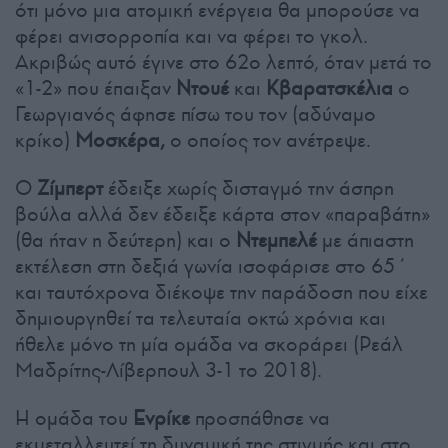
ότι μόνο μια ατομική ενέργεια θα μπορούσε να
φέρει ανισορροπία και να φέρει το γκολ.
Ακριβώς αυτό έγινε στο 62ο λεπτό, όταν μετά το
«1-2» που έπαιξαν
Ντουέ
και
Κβαρατσκέλια
ο
Γεωργιανός άφησε πίσω του τον (αδύναμο
κρίκο)
Μοσκέρα,
ο οποίος τον ανέτρεψε.
Ο
Ζίμπερτ
έδειξε χωρίς δισταγμό την άσπρη
βούλα αλλά δεν έδειξε κάρτα στον «παραβάτη»
(θα ήταν η δεύτερη) και ο
Ντεμπελέ
με άπιαστη
εκτέλεση στη δεξιά γωνία ισοφάρισε στο 65΄
και ταυτόχρονα διέκοψε την παράδοση που είχε
δημιουργηθεί τα τελευταία οκτώ χρόνια και
ήθελε μόνο τη μία ομάδα να σκοράρει (Ρεάλ
Μαδρίτης-Λίβερπουλ 3-1 το 2018).
Η ομάδα του
Ενρίκε
προσπάθησε να
εκμεταλλευτεί τη δυναμική της στιγμής και στο