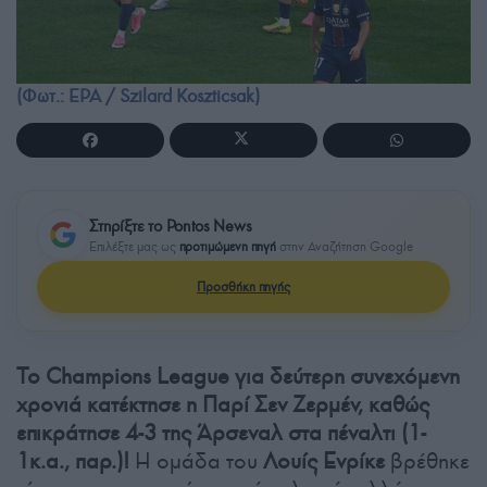
(Φωτ.: EPA / Szilard Koszticsak)
Στηρίξτε το Pontos News
Επιλέξτε μας ως
προτιμώμενη πηγή
στην Αναζήτηση Google
Προσθήκη πηγής
Το Champions League για δεύτερη συνεχόμενη
χρονιά κατέκτησε η Παρί Σεν Ζερμέν, καθώς
επικράτησε 4-3 της Άρσεναλ στα πέναλτι (1-
1κ.α., παρ.)!
Η ομάδα του
Λουίς Ενρίκε
βρέθηκε