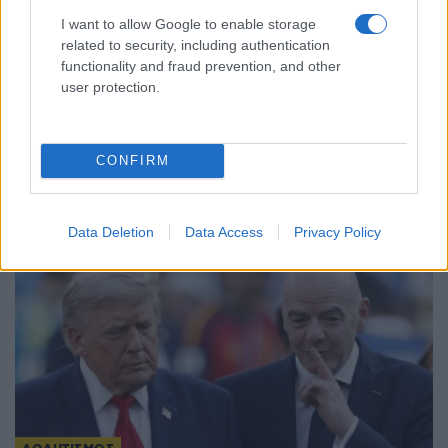
I want to allow Google to enable storage
related to security, including authentication
functionality and fraud prevention, and other
user protection.
ΑΘΛΗΤΙΣΜΟΣ
Παίκτης της Ντόρτμουντ ο Καρέτσας – Κέρασε
γύρο τους οπαδούς
CONFIRM
3/08/2026 - 9:19μμ
Data Deletion
Data Access
Privacy Policy