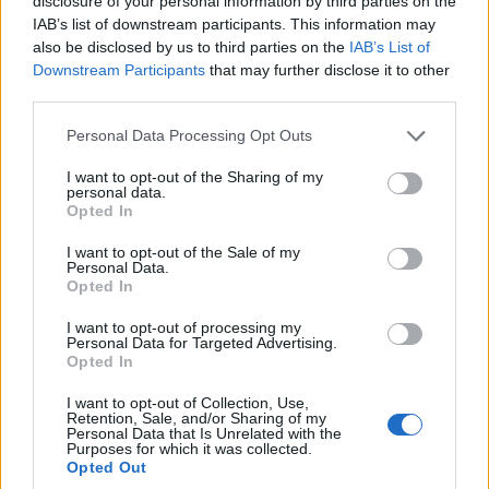
disclosure of your personal information by third parties on the
5/08/2026 - 8:43μμ
IAB’s list of downstream participants. This information may
also be disclosed by us to third parties on the
IAB’s List of
Downstream Participants
that may further disclose it to other
third parties.
Please note that this website/app uses one or more Google
Personal Data Processing Opt Outs
services and may gather and store information including but
not limited to your visit or usage behaviour. You may click to
I want to opt-out of the Sharing of my
personal data.
grant or deny consent to Google and its third-party tags to
Opted In
use your data for below specified purposes in below Google
consent section.
I want to opt-out of the Sale of my
Personal Data.
Opted In
ΑΘΛΗΤΙΣΜΟΣ
I want to opt-out of processing my
Champions League: «Κόλλησε» στο 0-0 με τη
Personal Data for Targeted Advertising.
Opted In
Ναϊμέγκεν ο Ολυμπιακός
I want to opt-out of Collection, Use,
4/08/2026 - 11:01μμ
Retention, Sale, and/or Sharing of my
Personal Data that Is Unrelated with the
Purposes for which it was collected.
Opted Out