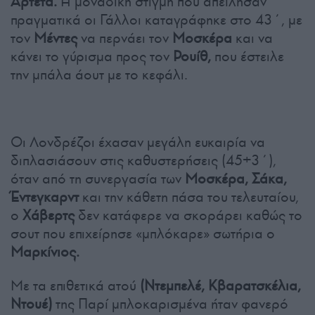
Αρτέτα.
Η μοναδική στιγμή που απείλησαν
πραγματικά οι Γάλλοι καταγράφηκε στο 43΄, με
τον
Μέντες
να περνάει τον
Μοσκέρα
και να
κάνει το γύρισμα προς τον
Ρουίθ,
που έστειλε
την μπάλα άουτ με το κεφάλι.
Οι Λονδρέζοι έχασαν μεγάλη ευκαιρία να
διπλασιάσουν στις καθυστερήσεις (45+3΄),
όταν από τη συνεργασία των
Μοσκέρα, Σάκα,
Έντεγκαρντ
και την κάθετη πάσα του τελευταίου,
ο
Χάβερτς
δεν κατάφερε να σκοράρει καθώς το
σουτ που επιχείρησε «μπλόκαρε» σωτήρια ο
Μαρκίνιος.
Με τα επιθετικά ατού
(Ντεμπελέ, Κβαρατσκέλια,
Ντουέ)
της Παρί μπλοκαρισμένα ήταν φανερό