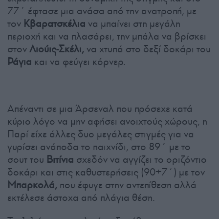
77΄ έφτασε μια ανάσα από την ανατροπή, με
τον
Κβαρατσκέλια
να μπαίνει στη μεγάλη
περιοχή και να πλασάρει, την μπάλα να βρίσκει
στον
Λιούις-Σκέλι,
να χτυπά στο δεξί δοκάρι του
Ράγια
και να φεύγει κόρνερ.
Απέναντι σε μια Άρσεναλ που πρόσεχε κατά
κύριο λόγο να μην αφήσει ανοιχτούς χώρους, η
Παρί είχε άλλες δυο μεγάλες στιγμές για να
γυρίσει ανάποδα το παιχνίδι, στο 89΄ με το
σουτ του
Βιτίνια
σχεδόν να αγγίζει το οριζόντιο
δοκάρι και στις καθυστερήσεις (90+7΄) με τον
Μπαρκολά,
που έφυγε στην αντεπίθεση αλλά
εκτέλεσε άστοχα από πλάγια θέση.