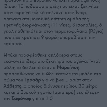
πρωταθλήτρια Ευρώπης να έχει παρατάξει τους
ίδιους 10 ποδοσφαιριστές που είχαν ξεκινήσει
στον περσινό τελικό απέναντι στην Ίντερ,
απέναντι στη μοναδική αήττητη ομάδα της
εφετινής διοργάνωσης (11 νίκες, 3 ισοπαλίες, 6
γκολ παθητικό) και στον τερματοφύλακα (Ράγια)
που είχε κρατήσει 9 φορές απαραβίαστη την
εστία του.
Η τύχη προσφέρθηκε απλόχερα στους
«κανονιέρηδες» στο ξεκίνημα του αγώνα. Ήταν
μόλις το 6ο λεπτό όταν ο
Μαρκίνιος
προσπαθώντας να διώξει έστειλε την μπάλα στο
σώμα του
Τροσάρ
για να βγει… ασίστ στον
Χάβερτς,
ο οποίος διάνυσε περίπου 30 μέτρα
και από δύσκολη γωνία (αριστερά) «εκτέλεσε»
τον
Σαφόνοφ
για το 1-0.