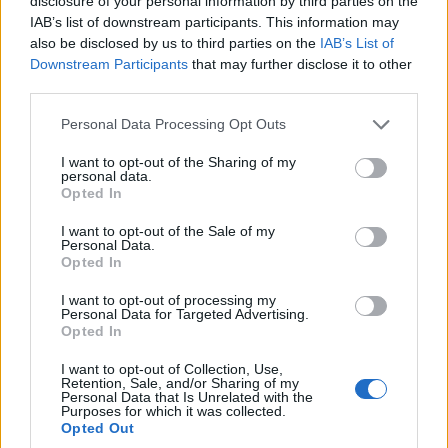
disclosure of your personal information by third parties on the
IAB’s list of downstream participants. This information may
ΟΙΚΟΝΟΜΙΑ
also be disclosed by us to third parties on the
IAB’s List of
Downstream Participants
that may further disclose it to other
Φοιτητικό στεγαστικό επίδομα: Εκπνέει σήμερα η
third parties.
προθεσμία για τις αιτήσεις
Please note that this website/app uses one or more Google
Personal Data Processing Opt Outs
31/07/2026 - 4:20μμ
services and may gather and store information including but
not limited to your visit or usage behaviour. You may click to
I want to opt-out of the Sharing of my
personal data.
grant or deny consent to Google and its third-party tags to
Opted In
use your data for below specified purposes in below Google
consent section.
I want to opt-out of the Sale of my
Personal Data.
Opted In
I want to opt-out of processing my
Personal Data for Targeted Advertising.
Opted In
I want to opt-out of Collection, Use,
Retention, Sale, and/or Sharing of my
ΟΙΚΟΝΟΜΙΑ
Personal Data that Is Unrelated with the
Purposes for which it was collected.
Φιλοδωρήματα: Αφορολόγητα έως 6.000 ευρώ
Opted Out