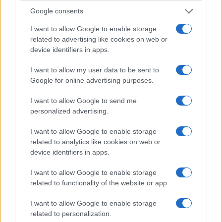
τον χρόνο – Ποιοι κερδίζουν από τη νέα ρύθμιση
Google consents
31/07/2026 - 11:18πμ
I want to allow Google to enable storage
related to advertising like cookies on web or
device identifiers in apps.
I want to allow my user data to be sent to
Google for online advertising purposes.
I want to allow Google to send me
personalized advertising.
I want to allow Google to enable storage
related to analytics like cookies on web or
ΟΙΚΟΝΟΜΙΑ
device identifiers in apps.
e-ΕΦΚΑ: Εκτός λειτουργίας για μία εβδομάδα οι
I want to allow Google to enable storage
ηλεκτρονικές υπηρεσίες του ΚΕΑΟ – Τι πρέπει να
related to functionality of the website or app.
γνωρίζουν οι οφειλέτες
I want to allow Google to enable storage
28/07/2026 - 8:36πμ
related to personalization.