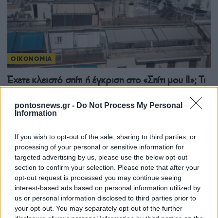
ΟΙΚΟΝΟΜΙΑ
Έχετε κλειστό σπίτι ή έγκριση στο «Σπίτι μου ΙΙ»; Τι
πρέπει να προλάβετε έως τις 31 Αυγούστου
pontosnews.gr -
Do Not Process My Personal
1/08/2026 - 10:33πμ
Information
If you wish to opt-out of the sale, sharing to third parties, or
processing of your personal or sensitive information for
targeted advertising by us, please use the below opt-out
section to confirm your selection. Please note that after your
opt-out request is processed you may continue seeing
interest-based ads based on personal information utilized by
us or personal information disclosed to third parties prior to
your opt-out. You may separately opt-out of the further