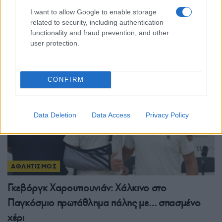
Champions League: Βατή η κλήρωση της ΑΕΚ στα
I want to allow Google to enable storage
related to security, including authentication
πλέι οφ – Ο αντίπαλος του Ολυμπιακού
functionality and fraud prevention, and other
3/08/2026 - 1:54μμ
user protection.
CONFIRM
Data Deletion
Data Access
Privacy Policy
ΑΘΛΗΤΙΣΜΟΣ
Γκεβόργκ Χαρουτιουνιάν: Χάλκινο στο
Παγκόσμιο πρωτάθλημα πάλης με… σπασμένο
χέρι