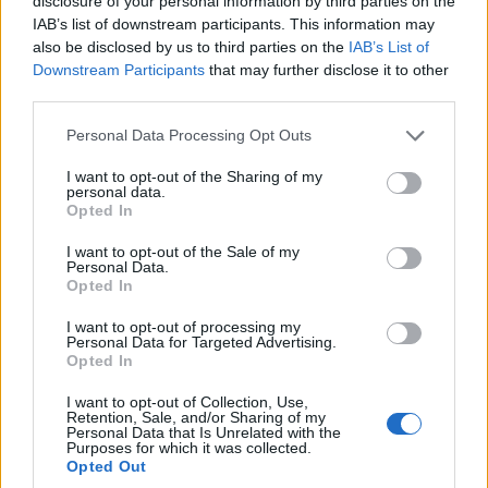
disclosure of your personal information by third parties on the
IAB’s list of downstream participants. This information may
also be disclosed by us to third parties on the
IAB’s List of
Downstream Participants
that may further disclose it to other
third parties.
ΑΘΛΗΤΙΣΜΟΣ
Please note that this website/app uses one or more Google
Personal Data Processing Opt Outs
Conference League: Με τον ηττημένο του
services and may gather and store information including but
not limited to your visit or usage behaviour. You may click to
I want to opt-out of the Sharing of my
Χράντετς Κράλοβε – Μπεσίκτας ο Παναθηναϊκός
personal data.
grant or deny consent to Google and its third-party tags to
Opted In
– Ο αντίπαλος του ΠΑΟΚ
use your data for below specified purposes in below Google
consent section.
I want to opt-out of the Sale of my
3/08/2026 - 3:50μμ
Personal Data.
Opted In
I want to opt-out of processing my
Personal Data for Targeted Advertising.
Opted In
I want to opt-out of Collection, Use,
Retention, Sale, and/or Sharing of my
Personal Data that Is Unrelated with the
Purposes for which it was collected.
Opted Out