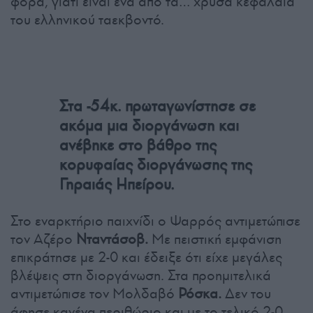
φορά, γιατί είναι ένα από τα… χρυσά κεφάλαια
του ελληνικού ταεκβοντό.
Στα -54κ. πρωταγωνίστησε σε
ακόμα μια διοργάνωση και
ανέβηκε στο βάθρο της
κορυφαίας διοργάνωσης της
Γηραιάς Ηπείρου.
Στο εναρκτήριο παιχνίδι ο Ψαρρός αντιμετώπισε
τον Αζέρο
Νταντάσοβ.
Με πειστική εμφάνιση
επικράτησε με 2-0 και έδειξε ότι είχε μεγάλες
βλέψεις στη διοργάνωση. Στα προημιτελικά
αντιμετώπισε τον Μολδαβό
Ρόσκα.
Δεν του
άφησε κανένα περιθώριο και με το τελικό 2-0