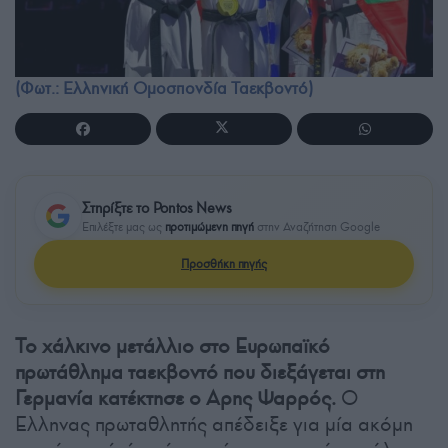
(Φωτ.: Ελληνική Ομοσπονδία Ταεκβοντό)
Στηρίξτε το Pontos News
Επιλέξτε μας ως
προτιμώμενη πηγή
στην Αναζήτηση Google
Προσθήκη πηγής
Το χάλκινο μετάλλιο στο Ευρωπαϊκό
πρωτάθλημα ταεκβοντό που διεξάγεται στη
Γερμανία κατέκτησε ο Αρης Ψαρρός.
Ο
Ελληνας πρωταθλητής απέδειξε για μία ακόμη