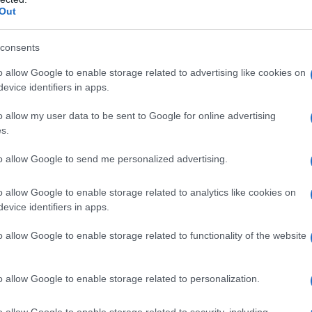
Out
ς
ΗΠΑ: Η Γερουσία ενέκρινε νέες κυρώσεις κατά της
Ρωσίας για τους υδρογονάνθρακες
consents
7/08/2026 - 10:11μμ
o allow Google to enable storage related to advertising like cookies on
evice identifiers in apps.
o allow my user data to be sent to Google for online advertising
s.
to allow Google to send me personalized advertising.
o allow Google to enable storage related to analytics like cookies on
ΚΟΣΜΟΣ
evice identifiers in apps.
Πυροβολισμοί στην Ταϊλάνδη: Σκότωσε τον παππού
o allow Google to enable storage related to functionality of the website
και τη γιαγιά του πριν ανοίξει πυρ στο σχολείο του ο
14χρονος
o allow Google to enable storage related to personalization.
7/08/2026 - 3:26μμ
o allow Google to enable storage related to security, including