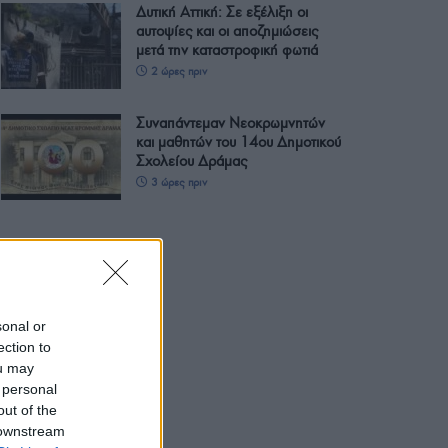
Δυτική Αττική: Σε εξέλιξη οι
αυτοψίες και οι αποζημιώσεις
μετά την καταστροφική φωτιά
2 ώρες πριν
Συναπάντεμαν Νεοκρωμνητών
και μαθητών του 14ου Δημοτικού
Σχολείου Δράμας
3 ώρες πριν
sonal or
ection to
ou may
 personal
out of the
 downstream