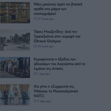
Νέες μειώσεις τιμών σε βασικά
αγαθά στα ράφια των
σουπερμάρκετ
27 λεπτά πριν
Τάκης Μουζενίδης: Από την
Τραπεζούντα στην κορυφή του
Εθνικού Θεάτρου
53 λεπτά πριν
Κορυφώνεται η έξοδος των
αδειούχων του Αυγούστου από τα
λιμάνια της Αττικής
1 ώρα πριν
Θα γίνει η «Συμφωνία της
Μέκκας» το Μουσουλμανικό
ΝΑΤΟ;
2 ώρες πριν