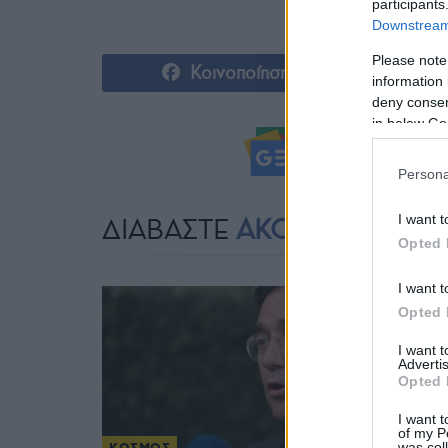
participants
Downstream 
Please note
Κοινοποίηση
information 
deny consent
in below Go
Ακολουθήστ
Persona
I want t
ΔΙΑΒΑΣΤΕ
ΑΚΟΜΗ
Opted 
I want t
Opted 
I want 
Advertis
Opted 
I want t
of my P
was col
ΚΟΣΜΟΣ