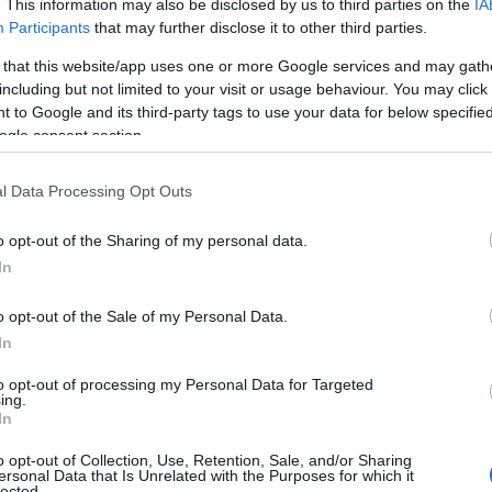
. This information may also be disclosed by us to third parties on the
IA
Participants
that may further disclose it to other third parties.
 that this website/app uses one or more Google services and may gath
Tweet
Send
including but not limited to your visit or usage behaviour. You may click 
 to Google and its third-party tags to use your data for below specifi
ogle consent section.
ε μας στο
Google News
l Data Processing Opt Outs
o opt-out of the Sharing of my personal data.
In
o opt-out of the Sale of my Personal Data.
In
to opt-out of processing my Personal Data for Targeted
ing.
In
o opt-out of Collection, Use, Retention, Sale, and/or Sharing
ersonal Data that Is Unrelated with the Purposes for which it
lected.
ΚΟΣΜΟΣ