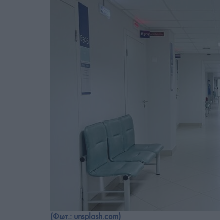
(Φωτ.: unsplash.com)