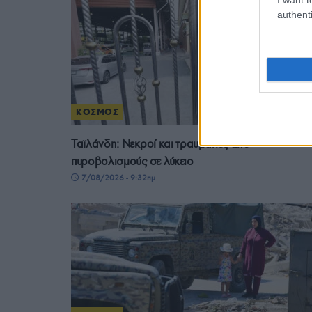
authenti
ΚΟΣΜΟΣ
Ταϊλάνδη: Νεκροί και τραυματίες από
πυροβολισμούς σε λύκειο
7/08/2026 - 9:32πμ