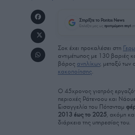
Στηρίξτε το Pontos News
Επιλέξτε μας ως
προτιμώμενη πηγή
στ
Σοκ έχει προκαλέσει στη
Γερμ
αντιμέτωπος με 130 βαριές κ
βάρος
ανηλίκων
, μεταξύ των
κακοποίησης
.
Ο 45χρονος γιατρός εργαζότα
περιοχές Ράτενοου και Νάου
Εισαγγελία του Πότσνταμ
φέρ
2013 έως το 2025
, ακόμη κα
διάρκεια της υπηρεσίας του.