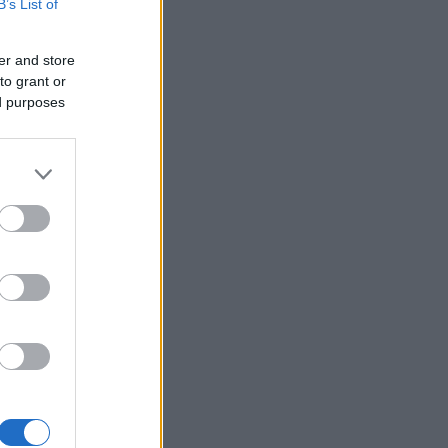
B’s List of
er and store
to grant or
ed purposes