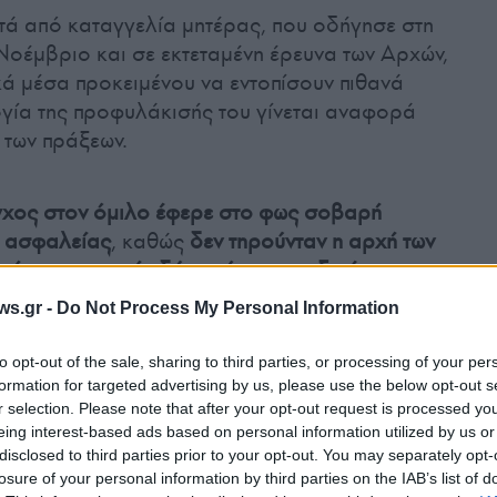
ά από καταγγελία μητέρας, που οδήγησε στη
οέμβριο και σε εκτεταμένη έρευνα των Αρχών,
ά μέσα προκειμένου να εντοπίσουν πιθανά
λογία της προφυλάκισής του γίνεται αναφορά
 των πράξεων.
γχος στον όμιλο έφερε στο φως σοβαρή
 ασφαλείας
, καθώς
δεν τηρούνταν η αρχή των
τεί την παρουσία δύο ατόμων σε εξετάσεις
οκομείου παραδέχθηκε ότι «Οι κατηγορίες
ws.gr -
Do Not Process My Personal Information
ν ασθενών και των οικογενειών τους».
to opt-out of the sale, sharing to third parties, or processing of your per
formation for targeted advertising by us, please use the below opt-out s
ΠΕ.
r selection. Please note that after your opt-out request is processed y
eing interest-based ads based on personal information utilized by us or
disclosed to third parties prior to your opt-out. You may separately opt-
losure of your personal information by third parties on the IAB’s list of