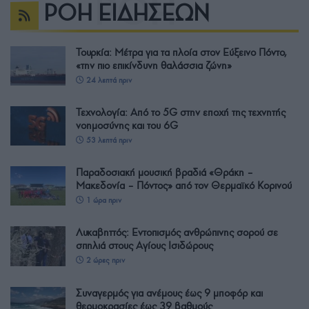
ΡΟΗ ΕΙΔΗΣΕΩΝ
Τουρκία: Μέτρα για τα πλοία στον Εύξεινο Πόντο,
«την πιο επικίνδυνη θαλάσσια ζώνη»
24 λεπτά πριν
Τεχνολογία: Από το 5G στην εποχή της τεχνητής
νοημοσύνης και του 6G
53 λεπτά πριν
Παραδοσιακή μουσική βραδιά «Θράκη –
Μακεδονία – Πόντος» από τον Θερμαϊκό Κορινού
1 ώρα πριν
Λυκαβηττός: Εντοπισμός ανθρώπινης σορού σε
σπηλιά στους Αγίους Ισιδώρους
2 ώρες πριν
Συναγερμός για ανέμους έως 9 μποφόρ και
θερμοκρασίες έως 39 βαθμούς