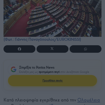
(Φωτ.: Γιάννης Παναγόπουλος/EUROKINISSI)
Στηρίξτε το Pontos News
Επιλέξτε μας ως
προτιμώμενη πηγή
στην Αναζήτηση Google
Προσθήκη πηγής
Κατά πλειοψηφία εγκρίθηκε από την
Ολομέλεια