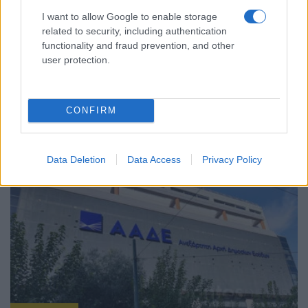
I want to allow Google to enable storage
related to security, including authentication
functionality and fraud prevention, and other
user protection.
ΟΙΚΟΝΟΜΙΑ
Ρεύμα: Τα κίτρινα τιμολόγια κερδίζουν έδαφος –
CONFIRM
Ακριβότερα τα μπλε, σταθερά τα πράσινα
26/07/2026 - 8:57πμ
Data Deletion
Data Access
Privacy Policy