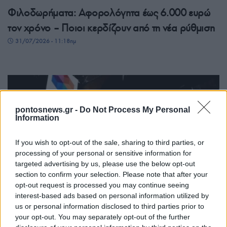
Φιλοδωρήματα: Αφορολόγητα έως 6.000 ευρώ
τον χρόνο – Ποιοι κερδίζουν από τη νέα ρύθμιση
31/07/2026 - 11:18πμ
pontosnews.gr -
Do Not Process My Personal
Information
If you wish to opt-out of the sale, sharing to third parties, or
processing of your personal or sensitive information for
targeted advertising by us, please use the below opt-out
ΟΙΚΟΝΟΜΙΑ
section to confirm your selection. Please note that after your
opt-out request is processed you may continue seeing
e-ΕΦΚΑ: Εκτός λειτουργίας για μία εβδομάδα οι
interest-based ads based on personal information utilized by
us or personal information disclosed to third parties prior to
ηλεκτρονικές υπηρεσίες του ΚΕΑΟ – Τι πρέπει να
your opt-out. You may separately opt-out of the further
γνωρίζουν οι οφειλέτες