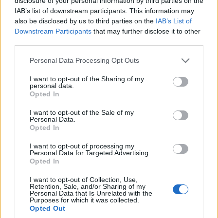
disclosure of your personal information by third parties on the
28/07/2026 - 8:36πμ
IAB’s list of downstream participants. This information may
also be disclosed by us to third parties on the
IAB’s List of
Downstream Participants
that may further disclose it to other
third parties.
Please note that this website/app uses one or more Google
Personal Data Processing Opt Outs
services and may gather and store information including but
not limited to your visit or usage behaviour. You may click to
I want to opt-out of the Sharing of my
personal data.
grant or deny consent to Google and its third-party tags to
Opted In
use your data for below specified purposes in below Google
consent section.
I want to opt-out of the Sale of my
Personal Data.
Opted In
ΟΙΚΟΝΟΜΙΑ
I want to opt-out of processing my
Personal Data for Targeted Advertising.
Καύσιμα: Στα 15 λεπτά η έκπτωση στο diesel τον
Opted In
Αύγουστο – Πόσο μειώνεται ένα γέμισμα
I want to opt-out of Collection, Use,
26/07/2026 - 10:57πμ
Retention, Sale, and/or Sharing of my
Personal Data that Is Unrelated with the
Purposes for which it was collected.
Opted Out