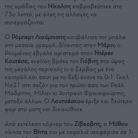
της ομάδας του
Νίκολιτς
επιβραβεύτηκε στο
73ο λεπτό, με όλες τις αλλαγές να
συνεργάζονται.
Ο
Ρόμπερτ Λιούμπισιτς
κουβάλησε την μπάλα
στη μεσαία γραμμή, δίνοντας στον
Μάριν,
ο
Ρουμάνος έβγαλε αριστερά στον
Ντέρεκ
Κουτέσα,
εκείνος βρήκε τον
Γιόβιτς
στο ύψος
της μεγάλης περιοχής κι ο Σέρβος με ένα
κοντρόλ και σουτ με το δεξί έκανε το 0-1. Γκολ
Νο21 στη σεζόν για τον πρώην άσο των Ρεάλ
Μαδρίτης, Μίλαν κι Άιντραχτ Φρανκφούρτης,
μεταξύ άλλων. Ο
Λουτσέσκου
έριξε και δεύτερο
φορ στο ματς και δικαιώθηκε.
Από εκτέλεση κόρνερ του
Ζίβκοβιτς,
ο
Μύθου
νίκησε τον
Βίντα
και με κεφαλιά ισοφάρισε σε 1-