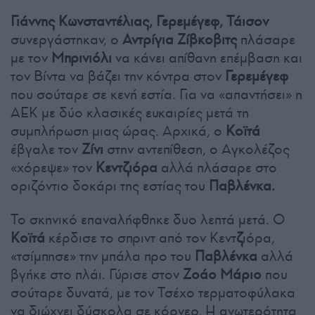
Γιάννης Κωνσταντέλιας, Γερεμέγεφ, Τάισον
συνεργάστηκαν, ο
Αντρίγια Ζίβκοβιτς
πλάσαρε
με τον
Μπρινιόλι
να κάνει απίθανη επέμβαση και
τον Βίντα να βάζει την κόντρα στον
Γερεμέγεφ
που σούταρε σε κενή εστία. Για να «απαντήσει» η
ΑΕΚ με δύο κλασικές ευκαιρίες μετά τη
συμπλήρωση μιας ώρας. Αρχικά, ο
Κοϊτά
έβγαλε τον
Ζίνι
στην αντεπίθεση, ο Αγκολέζος
«χόρεψε» τον
Κεντζιόρα
αλλά πλάσαρε στο
οριζόντιο δοκάρι της εστίας του
Παβλένκα.
Το σκηνικό επαναλήφθηκε δυο λεπτά μετά. Ο
Κοϊτά
κέρδισε το σπριντ από τον Κεντ
ζ
ιόρα,
«τσίμπησε» την μπάλα προ του
Παβλένκα
αλλά
βγήκε στο πλάι. Γύρισε στον
Ζοάο Μάριο
που
σούταρε δυνατά, με τον Τσέχο τερματοφύλακα
να διώχνει δύσκολα σε κόρνερ. Η ανωτερότητα