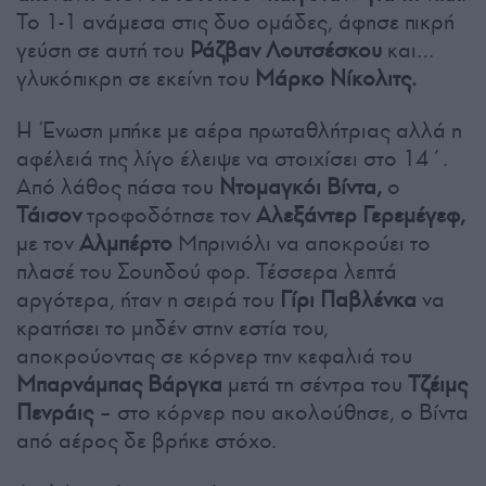
Το 1-1 ανάμεσα στις δυο ομάδες, άφησε πικρή
γεύση σε αυτή του
Ράζβαν Λουτσέσκου
και…
γλυκόπικρη σε εκείνη του
Μάρκο Νίκολιτς.
Η Ένωση μπήκε με αέρα πρωταθλήτριας αλλά η
αφέλειά της λίγο έλειψε να στοιχίσει στο 14΄.
Από λάθος πάσα του
Ντομαγκόι Βίντα,
ο
Τάισον
τροφοδότησε τον
Αλεξάντερ Γερεμέγεφ,
με τον
Αλμπέρτο
Μπρινιόλι να αποκρούει το
πλασέ του Σουηδού φορ. Τέσσερα λεπτά
αργότερα, ήταν η σειρά του
Γίρι Παβλένκα
να
κρατήσει το μηδέν στην εστία του,
αποκρούοντας σε κόρνερ την κεφαλιά του
Μπαρνάμπας Βάργκα
μετά τη σέντρα του
Τζέιμς
Πενράις
– στο κόρνερ που ακολούθησε, ο Βίντα
από αέρος δε βρήκε στόχο.