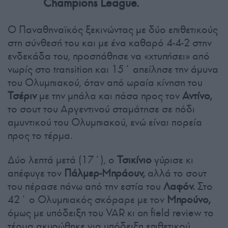
Champions League.
Ο Παναθηναϊκός ξεκινώντας με δύο επιθετικούς
στη σύνθεσή του και με ένα καθαρό 4-4-2 στην
ενδεκάδα του, προσπάθησε να «χτυπήσει» από
νωρίς στο transition και 15΄ απείλησε την άμυνα
του Ολυμπιακού, όταν από ωραία κίνηση του
Τσέριν
με την μπάλα και πάσα προς τον
Αντίνο,
το σουτ του Αργεντινού σταμάτησε σε πόδι
αμυντικού του Ολυμπιακού, ενώ είναι πορεία
προς το τέρμα.
Δύο λεπτά μετά (17΄), ο
Τσικίνιο
γύρισε κι
απέφυγε τον
Πάλμερ-Μπράουν,
αλλά το σουτ
του πέρασε πάνω από την εστία του
Λαφόν.
Στο
42΄ ο Ολυμπιακός σκόραρε με τον
Μπρούνο,
όμως με υπόδειξη του VAR κι on field review το
τέρμα ακυρώθηκε για υπόδειξη επιθετικού