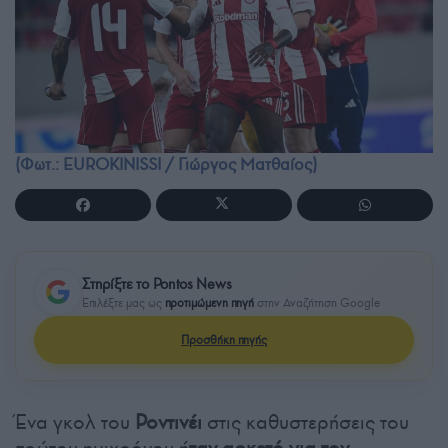
(Φωτ.: EUROKINISSI / Γιώργος Ματθαίος)
Στηρίξτε το Pontos News
Επιλέξτε μας ως
προτιμώμενη πηγή
στην Αναζήτηση Google
Προσθήκη πηγής
Ένα γκολ του
Ροντινέι
στις καθυστερήσεις του