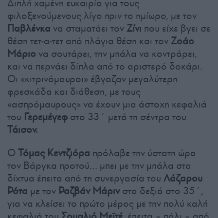
Διπλή χαμένη ευκαιρία για τους
φιλοξενούμενους λίγο πριν το ημίωρο, με τον
Παβλένκα
να σταματάει τον
Ζίνι
που είχε βγει σε
θέση τετ-α-τετ από πλάγια θέση και τον
Ζοάο
Μάριο
να σουτάρει, την μπάλα να κοντράρει,
και να περνάει δίπλα από το αριστερό δοκάρι.
Οι «κιτρινόμαυροι» έβγαζαν μεγαλύτερη
φρεσκάδα και διάθεση, με τους
«ασπρόμαυρους» να έχουν μια άστοχη κεφαλιά
του
Γερεμέγεφ
στο 33΄ μετά τη σέντρα του
Τάισον.
Ο
Τόμας Κεντζιόρα
πρόλαβε την ύστατη ώρα
τον Βάργκα προτού… μπει με την μπάλα στα
δίχτυα έπειτα από τη συνεργασία του
Λάζαρου
Ρότα
με τον
Ραζβάν Μάριν
στα δεξιά στο 35΄,
για να κλείσει το πρώτο μέρος με την πολύ καλή
κεφαλιά του
Σουαλιό Μεϊτέ,
έπειτα – πάλι – από