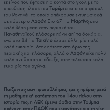
εκείνος που έφτασε πιο κοντά στο γκολ με το
απευθείας πλασέ του
Ταρέμι
έπειτα από φάουλ
του Ροντινέι, το οποίο απέκρουσε εντυπωσιακά
σε κόρνερ ο
Λαφόν.
Στο 67΄ ο
Μαρτίνς
από
καλή θέση μέσα στην περιοχή του
Παναθηναϊκού πλάσαρε πάνω απ’ τα δοκάρια,
ενώ στο 84΄ ο
Τσικίνιο
έχασε άλλη μία πολύ
καλή ευκαιρία, όταν πάτησε στο όριο της
περιοχής και πλάσαρε, αλλά ο
Λαφόν
είχε πολύ
καλή αντίδραση κι έδιωξε, στην τελευταία καλή
ευκαιρία του αγώνα.
Παίζοντας σαν πρωταθλήτρια, τρεις ημέρες μετά
τη μαθηματική κατάκτηση του 14ου τίτλου στην
ιστορία της, η ΑΕΚ έμεινε όρθια στην Τούμπα
απέναντι στον ΠΑΟΚ που «καιγόταν» για τη νίκη
.