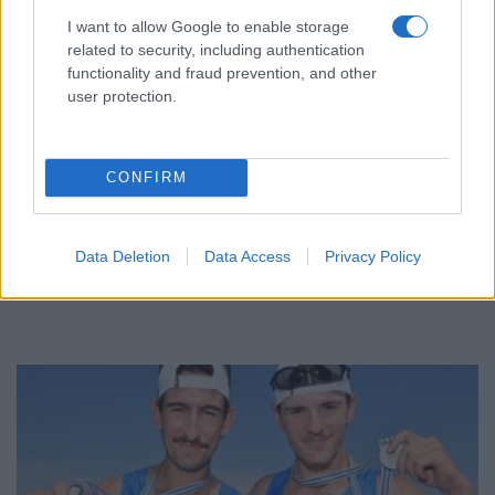
I want to allow Google to enable storage
related to security, including authentication
functionality and fraud prevention, and other
user protection.
CONFIRM
ΑΘΛΗΤΙΣΜΟΣ
Ευρωπαϊκό πρωτάθλημα U16: Τρία στα τρία και…
Data Deletion
Data Access
Privacy Policy
έφυγε για ημιτελικό η Εθνική Κορασίδων
8/08/2026 - 11:15μμ