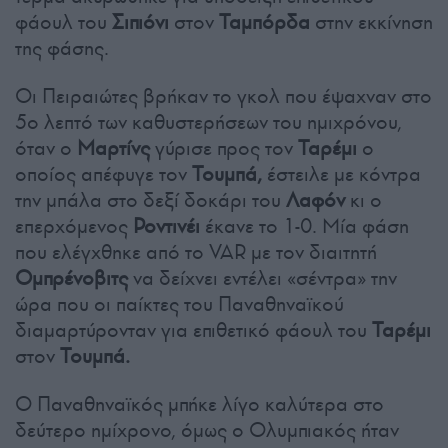
φάουλ του
Σιπιόνι
στον
Ταμπόρδα
στην εκκίνηση
της φάσης.
Οι Πειραιώτες βρήκαν το γκολ που έψαχναν στο
5ο λεπτό των καθυστερήσεων του ημιχρόνου,
όταν ο
Μαρτίνς
γύρισε προς τον
Ταρέμι
ο
οποίος απέφυγε τον
Τουμπά,
έστειλε με κόντρα
την μπάλα στο δεξί δοκάρι του
Λαφόν
κι ο
επερχόμενος
Ροντινέι
έκανε το 1-0. Μία φάση
που ελέγχθηκε από το VAR με τον διαιτητή
Ομπρένοβιτς
να δείχνει εντέλει «σέντρα» την
ώρα που οι παίκτες του Παναθηναϊκού
διαμαρτύρονταν για επιθετικό φάουλ του
Ταρέμι
στον
Τουμπά.
Ο Παναθηναϊκός μπήκε λίγο καλύτερα στο
δεύτερο ημίχρονο, όμως ο Ολυμπιακός ήταν