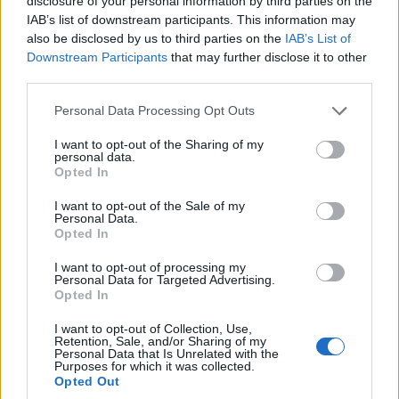
disclosure of your personal information by third parties on the
IAB’s list of downstream participants. This information may
Παγκόσμιο πρωτάθλημα κωπηλασίας Κ19: Χρυσό
also be disclosed by us to third parties on the
IAB’s List of
μετάλλιο ο Μουσελίμης
Downstream Participants
that may further disclose it to other
third parties.
9/08/2026 - 2:00μμ
Please note that this website/app uses one or more Google
Personal Data Processing Opt Outs
services and may gather and store information including but
not limited to your visit or usage behaviour. You may click to
I want to opt-out of the Sharing of my
personal data.
grant or deny consent to Google and its third-party tags to
Opted In
use your data for below specified purposes in below Google
consent section.
I want to opt-out of the Sale of my
Personal Data.
Opted In
I want to opt-out of processing my
Personal Data for Targeted Advertising.
Opted In
ΑΘΛΗΤΙΣΜΟΣ
I want to opt-out of Collection, Use,
Retention, Sale, and/or Sharing of my
Παγκόσμιο πρωτάθλημα κωπηλασίας Κ19:
Personal Data that Is Unrelated with the
Purposes for which it was collected.
Χάλκινο για τη Μουρατίδου
Opted Out
9/08/2026 - 12:31μμ