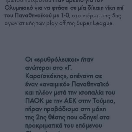
πρώτου ημιχρόνου ή
ταν αρκετό για τον
Ολυμπιακό για να φτάσει σε μία δίκαιη νίκη επί
του Παναθηναϊκού με 1-0
, στο ντέρμπι της 5ης
αγωνιστικής των play off της Super League.
Οι «ερυθρόλευκοι» ήταν
ανώτεροι στο «Γ.
Καραϊσκάκης», απέναντι σε
έναν «αναιμικό» Παναθηναϊκό
και πλέον μετά την ισοπαλία του
ΠΑΟΚ με την ΑΕΚ στην Τούμπα,
πήραν προβάδισμα στη μάχη
της 2ης θέσης που οδηγεί στα
προκριματικά του επόμενου