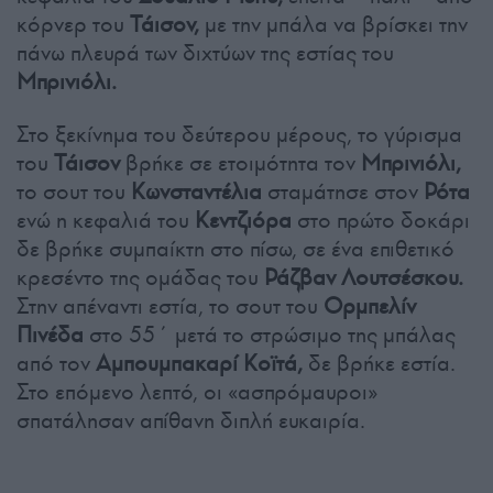
κόρνερ του
Τάισον,
με την μπάλα να βρίσκει την
πάνω πλευρά των διχτύων της εστίας του
Μπρινιόλι.
Στο ξεκίνημα του δεύτερου μέρους, το γύρισμα
του
Τάισον
βρήκε σε ετοιμότητα τον
Μπρινιόλι,
το σουτ του
Κωνσταντέλια
σταμάτησε στον
Ρότα
ενώ η κεφαλιά του
Κεντζιόρα
στο πρώτο δοκάρι
δε βρήκε συμπαίκτη στο πίσω, σε ένα επιθετικό
κρεσέντο της ομάδας του
Ράζβαν Λουτσέσκου.
Στην απέναντι εστία, το σουτ του
Ορμπελίν
Πινέδα
στο 55΄ μετά το στρώσιμο της μπάλας
από τον
Αμπουμπακαρί Κοϊτά,
δε βρήκε εστία.
Στο επόμενο λεπτό, οι «ασπρόμαυροι»
σπατάλησαν απίθανη διπλή ευκαιρία.