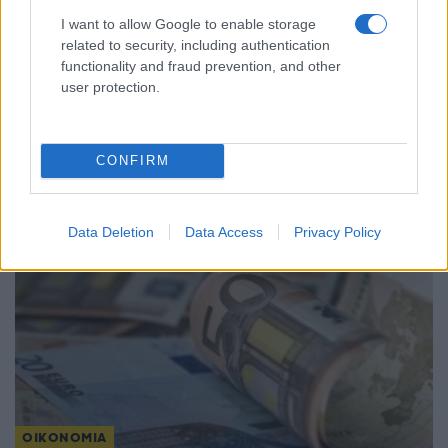
I want to allow Google to enable storage
related to security, including authentication
functionality and fraud prevention, and other
ΟΙΚΟΝΟΜΙΑ
user protection.
Φοιτητικό στεγαστικό επίδομα: Εκπνέει σήμερα η
προθεσμία για τις αιτήσεις
CONFIRM
31/07/2026 - 4:20μμ
Data Deletion
Data Access
Privacy Policy
ΟΙΚΟΝΟΜΙΑ