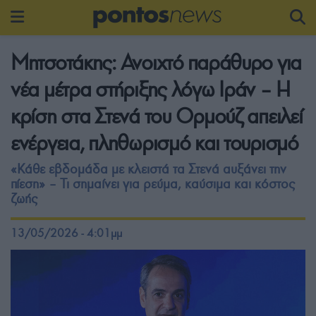
Μητσοτάκης: Ανοιχτό παράθυρο για
νέα μέτρα στήριξης λόγω Ιράν – Η
κρίση στα Στενά του Ορμούζ απειλεί
ενέργεια, πληθωρισμό και τουρισμό
«Κάθε εβδομάδα με κλειστά τα Στενά αυξάνει την
πίεση» – Τι σημαίνει για ρεύμα, καύσιμα και κόστος
ζωής
13/05/2026 - 4:01μμ