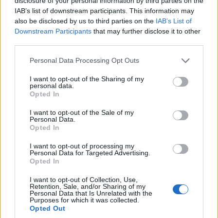
disclosure of your personal information by third parties on the
4/08/2026 - 2:33μμ
IAB’s list of downstream participants. This information may
also be disclosed by us to third parties on the
IAB’s List of
Downstream Participants
that may further disclose it to other
third parties.
Please note that this website/app uses one or more Google
Personal Data Processing Opt Outs
services and may gather and store information including but
not limited to your visit or usage behaviour. You may click to
I want to opt-out of the Sharing of my
personal data.
grant or deny consent to Google and its third-party tags to
Opted In
use your data for below specified purposes in below Google
consent section.
I want to opt-out of the Sale of my
Personal Data.
Opted In
ΟΙΚΟΝΟΜΙΑ
I want to opt-out of processing my
Πόθεν Έσχες: Άνοιξε η πλατφόρμα – Έως πότε
Personal Data for Targeted Advertising.
Opted In
μπορείτε να κάνετε δήλωση
3/08/2026 - 11:56πμ
I want to opt-out of Collection, Use,
Retention, Sale, and/or Sharing of my
Personal Data that Is Unrelated with the
Purposes for which it was collected.
Opted Out