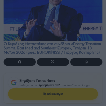
Ο Κυριάκος Μητσοτάκης στο συνέδριο «Energy Transition
Summit. East Med and Southeast Europe», Τετάρτη 13
Μαΐου 2026 (φωτ.: EUROKINISSI / Γιώργος Κονταρίνης)
Στηρίξτε το Pontos News
Επιλέξτε μας ως
προτιμώμενη πηγή
στην Αναζήτηση Google
Προσθήκη πηγής