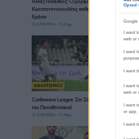
Ηλίας Ηλιάσκος: Ο μορφωμένος
Opted 
Κωνσταντινουπολίτης επιθετικός με την αντιστασια
δράση
Google 
6/08/2026 - 12:21μμ
I want t
web or d
I want t
purpose
I want 
I want t
ΑΘΛΗΤΙΣΜΟΣ
web or d
Conference League: Στη Σόφια θα κριθεί η πρόκρι
I want t
του Παναθηναϊκού
or app.
5/08/2026 - 11:58μμ
I want t
I want t