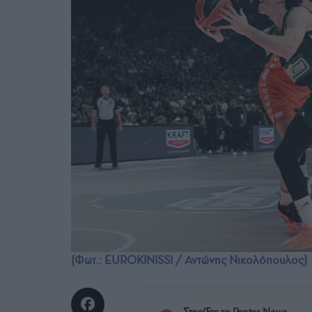
(Φωτ.: EUROKINISSI / Αντώνης Νικολόπουλος)
Στηρίξτε το Pontos News