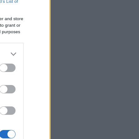
B’s List of
er and store
to grant or
ed purposes