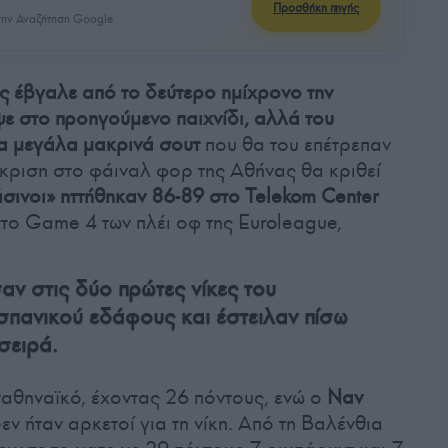
Προσθήκη πηγής
ην Αναζήτηση Google
ς έβγαλε από το δεύτερο ημίχρονο την
ψε στο προηγούμενο παιχνίδι, αλλά του
τα μεγάλα μακρινά σουτ
που θα του επέτρεπαν
όκριση στο φάιναλ φορ της Αθήνας θα κριθεί
σινοι» ηττήθηκαν 86-89 στο Telekom Center
στο Game 4 των πλέι οφ της Euroleague,
αν στις δύο πρώτες νίκες του
σπανικού εδάφους και έστειλαν πίσω
 σειρά.
αθηναϊκό, έχοντας 26 πόντους, ενώ ο
Ναν
ν ήταν αρκετοί για τη νίκη. Από τη Βαλένθια