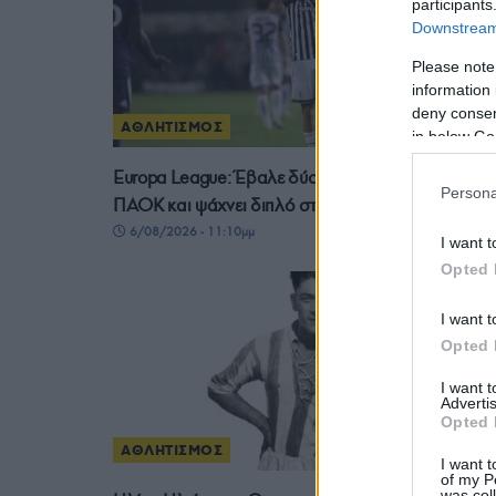
participants
Downstream 
Please note
information 
deny consent
ΑΘΛΗΤΙΣΜΟΣ
in below Go
Europa League: Έβαλε δύσκολα στον εαυτό του ο
Persona
ΠΑΟΚ και ψάχνει διπλό στις Βρυξέλλες
6/08/2026 - 11:10μμ
I want t
Opted 
I want t
Opted 
I want 
Advertis
Opted 
ΑΘΛΗΤΙΣΜΟΣ
I want t
of my P
was col