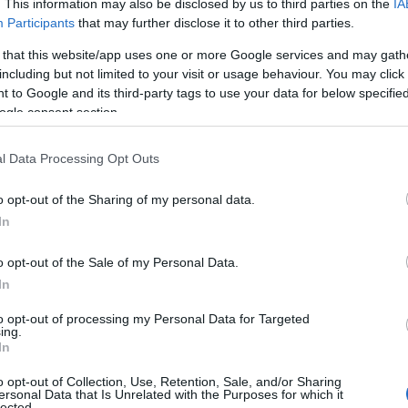
. This information may also be disclosed by us to third parties on the
IA
Participants
that may further disclose it to other third parties.
 that this website/app uses one or more Google services and may gath
including but not limited to your visit or usage behaviour. You may click 
 to Google and its third-party tags to use your data for below specifi
ΑΘΛΗΤΙΣΜΟΣ
ogle consent section.
Παγκόσμιο παίδων πόλο: Η Ελλάδα νίκησε Ισπανία
l Data Processing Opt Outs
και Ουγγαρία, αλλά την «έκοψε» ο αλγόριθμος
6/08/2026 - 8:47μμ
o opt-out of the Sharing of my personal data.
In
o opt-out of the Sale of my Personal Data.
In
to opt-out of processing my Personal Data for Targeted
ing.
In
ΑΘΛΗΤΙΣΜΟΣ
o opt-out of Collection, Use, Retention, Sale, and/or Sharing
ersonal Data that Is Unrelated with the Purposes for which it
lected.