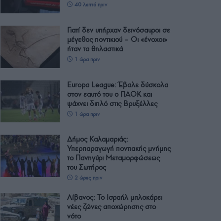
40 λεπτά πριν
Γιατί δεν υπήρχαν δεινόσαυροι σε
μέγεθος ποντικιού – Οι «ένοχοι»
ήταν τα θηλαστικά
1 ώρα πριν
Europa League: Έβαλε δύσκολα
στον εαυτό του ο ΠΑΟΚ και
ψάχνει διπλό στις Βρυξέλλες
1 ώρα πριν
Δήμος Καλαμαριάς:
Υπερπαραγωγή ποντιακής μνήμης
το Πανηγύρι Μεταμορφώσεως
του Σωτήρος
2 ώρες πριν
Λίβανος: Το Ισραήλ μπλοκάρει
νέες ζώνες αποχώρησης στο
νότο