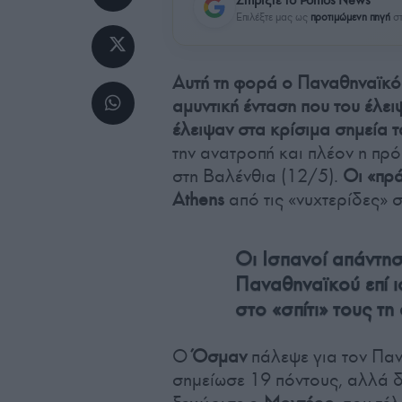
Επιλέξτε μας ως
προτιμώμενη πηγή
στ
Αυτή τη φορά ο Παναθηναϊκό
αμυντική ένταση που του έλει
έλειψαν στα κρίσιμα σημεία 
την ανατροπή και πλέον η πρ
στη Βαλένθια (12/5).
Οι «πρά
Athens
από τις «νυχτερίδες» 
Οι Ισπανοί απάντησ
Παναθηναϊκού επί ι
στο «σπίτι» τους τη
Ο
Όσμαν
πάλεψε για τον Παν
σημείωσε 19 πόντους, αλλά δε