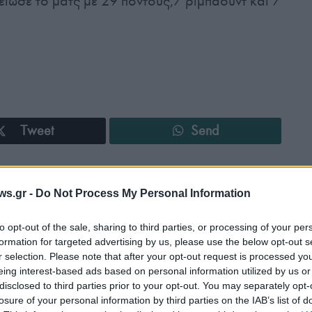
ειωσε το ματς με 29 πόντους,7 ριμπάουντ και 7
Tweet
Send
ε μας στο
Google News
ws.gr -
Do Not Process My Personal Information
to opt-out of the sale, sharing to third parties, or processing of your per
formation for targeted advertising by us, please use the below opt-out s
r selection. Please note that after your opt-out request is processed y
eing interest-based ads based on personal information utilized by us or
disclosed to third parties prior to your opt-out. You may separately opt-
losure of your personal information by third parties on the IAB’s list of