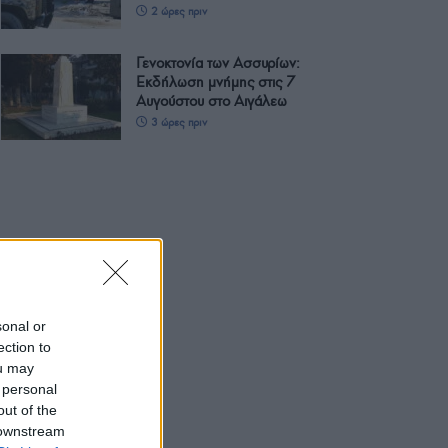
2 ώρες πριν
Γενοκτονία των Ασσυρίων:
Εκδήλωση μνήμης στις 7
Αυγούστου στο Αιγάλεω
3 ώρες πριν
sonal or
ection to
ou may
 personal
out of the
 downstream