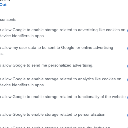
Εμφατική πρεμιέρα για τη Σάκκαρη στο Τορόντο και
Out
κή
πρόκριση στους «32»
6/08/2026 - 10:18πμ
consents
o allow Google to enable storage related to advertising like cookies on
evice identifiers in apps.
o allow my user data to be sent to Google for online advertising
s.
to allow Google to send me personalized advertising.
o allow Google to enable storage related to analytics like cookies on
ΑΘΛΗΤΙΣΜΟΣ
evice identifiers in apps.
ση
Αποκλεισμός για τον Τσιτσιπά στον δεύτερο γύρο
o allow Google to enable storage related to functionality of the website
του Μόντρεαλ
5/08/2026 - 9:40μμ
o allow Google to enable storage related to personalization.
o allow Google to enable storage related to security, including