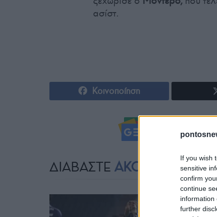
ξεχώρισε ο
Μοντέρο,
που τέλ
ασίστ.
Κοινοποίηση
Ακολουθήστ
pontosne
If you wish 
ΔΙΑΒΑΣΤΕ
ΑΚΟΜΗ
sensitive in
confirm you
continue se
information 
further disc