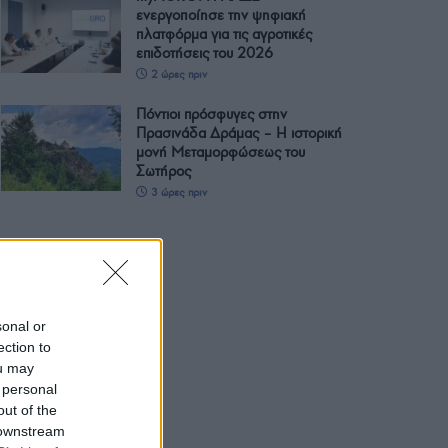
ενεργοποίησε την ψηφιακή
πλατφόρμα για τις αγροτικές
επιδοτήσεις του 2026
2 ώρες πριν
Πόντιοι πρόσφυγες στην
Πρασινάδα Δράμας – Η ιστορική
μονή Μεταμορφώσεως του
Σωτήρος
3 ώρες πριν
sonal or
ection to
ou may
 personal
out of the
 downstream