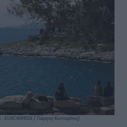
τ.: EUROKINISSI / Γιώργος Κονταρίνης)