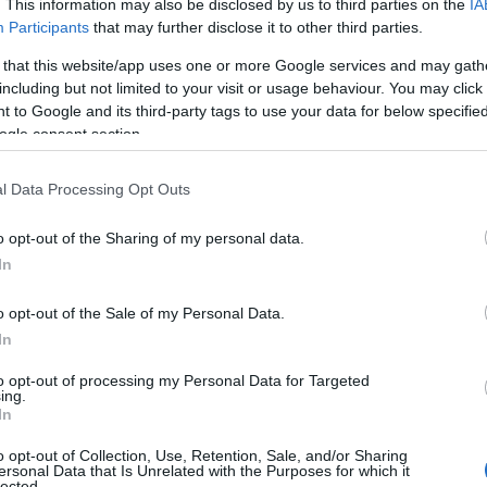
. This information may also be disclosed by us to third parties on the
IA
Participants
that may further disclose it to other third parties.
γες πρόσκαιρες νεφώσεις.
 that this website/app uses one or more Google services and may gath
ις 3 με 5 μποφόρ και από το απόγευμα δυτικοί
including but not limited to your visit or usage behaviour. You may click 
αση.
 to Google and its third-party tags to use your data for below specifi
7 βαθμούς Κελσίου.
ogle consent section.
l Data Processing Opt Outs
o opt-out of the Sharing of my personal data.
νεφώσεις με τοπικές βροχές ή όμβρους
In
ευματινές ώρες.
ρ.
o opt-out of the Sale of my Personal Data.
3 βαθμούς Κελσίου.
In
to opt-out of processing my Personal Data for Targeted
ing.
In
νεφώσεις με τοπικές βροχές ή όμβρους και
o opt-out of Collection, Use, Retention, Sale, and/or Sharing
νές-απογευματινές ώρες μεμονωμένες
ersonal Data that Is Unrelated with the Purposes for which it
lected.