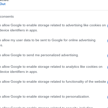
Out
 βαθμούς Κελσίου. Στη δυτική Μακεδονία
consents
o allow Google to enable storage related to advertising like cookies on
evice identifiers in apps.
δυτική Στερεά, δυτική Πελοπόννησος
o allow my user data to be sent to Google for online advertising
s.
νεφώσεις με τοπικές βροχές ή όμβρους στο
 με βελτίωση από το απόγευμα.
to allow Google to send me personalized advertising.
 5 μποφόρ και βαθμιαία βορειοδυτικοί με την
o allow Google to enable storage related to analytics like cookies on
 βαθμούς Κελσίου. Στο εσωτερικό της
evice identifiers in apps.
3 με 4 βαθμούς χαμηλότερη.
o allow Google to enable storage related to functionality of the website
ερεά, Εύβοια, ανατολική
o allow Google to enable storage related to personalization.
o allow Google to enable storage related to security, including