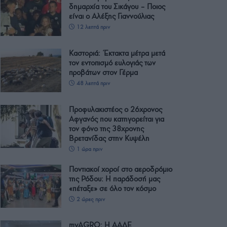
δημαρχία του Σικάγου – Ποιος
είναι ο Αλέξης Γιαννούλιας
12 λεπτά πριν
Καστοριά: Έκτακτα μέτρα μετά
τον εντοπισμό ευλογιάς των
προβάτων στον Γέρμα
48 λεπτά πριν
Προφυλακιστέος ο 26χρονος
Αφγανός που κατηγορείται για
τον φόνο της 38χρονης
Βρετανίδας στην Κυψέλη
1 ώρα πριν
Ποντιακοί χοροί στο αεροδρόμιο
της Ρόδου: Η παράδοσή μας
«πέταξε» σε όλο τον κόσμο
2 ώρες πριν
myAGRO: Η ΑΑΔΕ