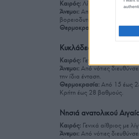
Καιρός:
Λίγες πρόσκαιρες νε
authenti
Άνεμοι:
Από νότιες διευθύνσε
βορειοδυτικοί με την ίδια έντ
Θερμοκρασία:
Από 13 έως 2
Κυκλάδες, Κρήτη
Καιρός:
Γενικά αίθριος με λί
Άνεμοι:
Από νότιες διευθύνσε
την ίδια ένταση.
Θερμοκρασία:
Από 15 έως 25
Κρήτη έως 28 βαθμούς.
Νησιά ανατολικού Αιγαί
Καιρός:
Γενικά αίθριος με λί
Άνεμοι:
Από νότιες διευθύνσε