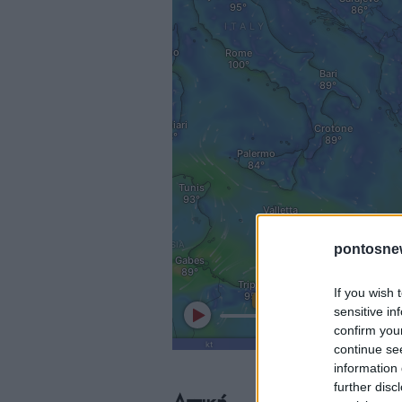
pontosne
If you wish 
sensitive in
confirm you
continue se
information 
further disc