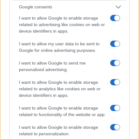
Google consents
ΚΟΣΜΟΣ
I want to allow Google to enable storage
related to advertising like cookies on web or
Υεμένη: Οι Χούθι ξανανοίγουν το μέτωπο – 58
device identifiers in apps.
νεκροί στη φονικότερη επίθεση από το 2022
I want to allow my user data to be sent to
6/08/2026 - 11:55μμ
Google for online advertising purposes.
I want to allow Google to send me
personalized advertising.
I want to allow Google to enable storage
related to analytics like cookies on web or
device identifiers in apps.
I want to allow Google to enable storage
related to functionality of the website or app.
ΚΟΣΜΟΣ
I want to allow Google to enable storage
related to personalization.
Λίβανος: Το Ισραήλ μπλοκάρει νέες ζώνες