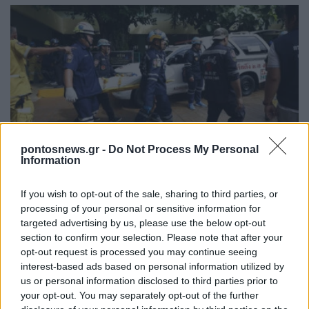
ΚΟΣΜΟΣ
pontosnews.gr -
Do Not Process My Personal
Information
Πυροβολισμοί στην Ταϊλάνδη: Σκότωσε τον
παππού και τη γιαγιά του πριν ανοίξει πυρ στο
If you wish to opt-out of the sale, sharing to third parties, or
σχολείο του ο 14χρονος
processing of your personal or sensitive information for
targeted advertising by us, please use the below opt-out
7/08/2026 - 3:26μμ
section to confirm your selection. Please note that after your
opt-out request is processed you may continue seeing
interest-based ads based on personal information utilized by
us or personal information disclosed to third parties prior to
your opt-out. You may separately opt-out of the further