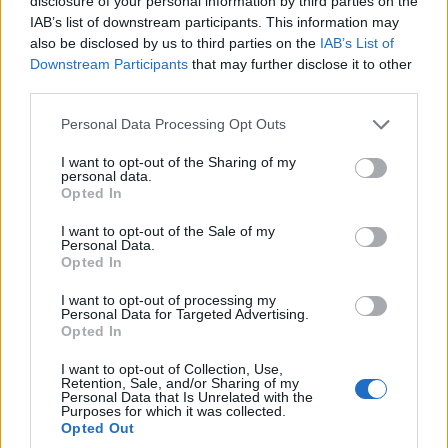
disclosure of your personal information by third parties on the
IAB’s list of downstream participants. This information may
also be disclosed by us to third parties on the
IAB’s List of
Downstream Participants
that may further disclose it to other
third parties.
Please note that this website/app uses one or more Google
Personal Data Processing Opt Outs
ΚΟΣΜΟΣ
services and may gather and store information including but
not limited to your visit or usage behaviour. You may click to
I want to opt-out of the Sharing of my
Ταϊλάνδη: Νεκροί και τραυματίες από
personal data.
grant or deny consent to Google and its third-party tags to
Opted In
use your data for below specified purposes in below Google
πυροβολισμούς σε λύκειο
consent section.
I want to opt-out of the Sale of my
7/08/2026 - 9:32πμ
Personal Data.
Opted In
I want to opt-out of processing my
Personal Data for Targeted Advertising.
Opted In
I want to opt-out of Collection, Use,
Retention, Sale, and/or Sharing of my
Personal Data that Is Unrelated with the
Purposes for which it was collected.
Opted Out