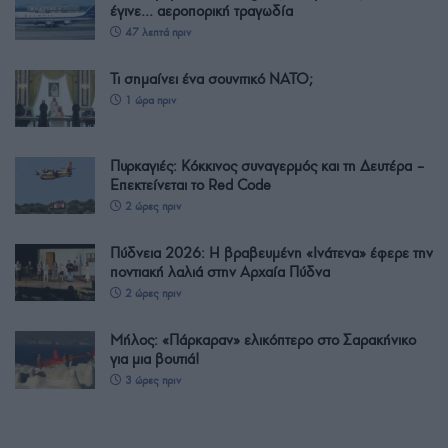
έγινε… αεροπορική τραγωδία
47 λεπτά πριν
Τι σημαίνει ένα σουνιτικό ΝΑΤΟ;
1 ώρα πριν
Πυρκαγιές: Κόκκινος συναγερμός και τη Δευτέρα –
Επεκτείνεται το Red Code
2 ώρες πριν
Πύδνεια 2026: Η βραβευμένη «Ινάτενα» έφερε την
ποντιακή λαλιά στην Αρχαία Πύδνα
2 ώρες πριν
Μήλος: «Πάρκαραν» ελικόπτερο στο Σαρακήνικο
για μια βουτιά!
3 ώρες πριν