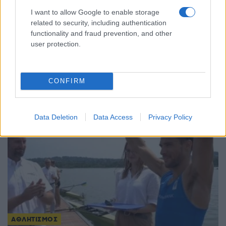
I want to allow Google to enable storage
related to security, including authentication
functionality and fraud prevention, and other
ΑΘΛΗΤΙΣΜΟΣ
user protection.
Ευρωπαϊκό πρωτάθλημα κωπηλασίας: Χάλκινο
μετάλλιο ο Ντούσκος
CONFIRM
2/08/2026 - 4:08μμ
Data Deletion
Data Access
Privacy Policy
ΑΘΛΗΤΙΣΜΟΣ