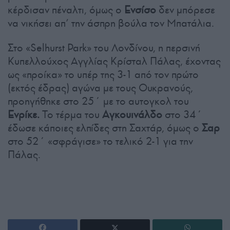
κέρδισαν πέναλτι, όμως ο
Ενσίσο
δεν μπόρεσε
να νικήσει απ’ την άσπρη βούλα τον Μπατάλια.
Στο «Selhurst Park» του Λονδίνου, η περσινή
Κυπελλούχος Αγγλίας Κρίσταλ Πάλας, έχοντας
ως «προίκα» το υπέρ της 3-1 από τον πρώτο
(εκτός έδρας) αγώνα με τους Ουκρανούς,
προηγήθηκε στο 25΄ με το αυτογκολ του
Ενρίκε.
Το τέρμα του
Αγκουινάλδο
στο 34΄
έδωσε κάποιες ελπίδες στη Σαχτάρ, όμως ο
Σαρ
στο 52΄ «σφράγισε» το τελικό 2-1 για την
Πάλας.