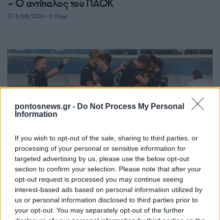
– Ο αντίπαλος του ΠΑΟΚ
3/08/2026 - 3:50μμ
pontosnews.gr -
Do Not Process My Personal
Information
If you wish to opt-out of the sale, sharing to third parties, or
ΑΘΛΗΤΙΣΜΟΣ
processing of your personal or sensitive information for
targeted advertising by us, please use the below opt-out
Europa League: Με τον ηττημένο του Λέφσκι
section to confirm your selection. Please note that after your
Σόφιας – Καϊράτ Αλμάτι ο ΠΑΟΚ – Απέφυγε τα
opt-out request is processed you may continue seeing
interest-based ads based on personal information utilized by
μεγαθήρια ο ΟΦΗ
us or personal information disclosed to third parties prior to
3/08/2026 - 2:40μμ
your opt-out. You may separately opt-out of the further