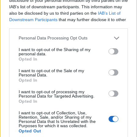
disclosure of your personal information by third parties on the
IAB’s list of downstream participants. This information may
also be disclosed by us to third parties on the
IAB’s List of
Downstream Participants
that may further disclose it to other
third parties.
Please note that this website/app uses one or more Google
Personal Data Processing Opt Outs
services and may gather and store information including but
not limited to your visit or usage behaviour. You may click to
I want to opt-out of the Sharing of my
personal data.
grant or deny consent to Google and its third-party tags to
Opted In
use your data for below specified purposes in below Google
consent section.
ΑΘΛΗΤΙΣΜΟΣ
I want to opt-out of the Sale of my
Personal Data.
Opted In
Champions League: Βατή η κλήρωση της ΑΕΚ στα
πλέι οφ – Ο αντίπαλος του Ολυμπιακού
I want to opt-out of processing my
Personal Data for Targeted Advertising.
3/08/2026 - 1:54μμ
Opted In
I want to opt-out of Collection, Use,
Retention, Sale, and/or Sharing of my
Personal Data that Is Unrelated with the
Purposes for which it was collected.
Opted Out