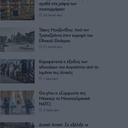
αγαθά στα ράφια των
σουπερμάρκετ
24 λεπτά πριν
Τάκης Μουζενίδης: Από την
Τραπεζούντα στην κορυφή του
Εθνικού Θεάτρου
51 λεπτά πριν
Κορυφώνεται η έξοδος των
αδειούχων του Αυγούστου από τα
λιμάνια της Αττικής
1 ώρα πριν
Θα γίνει η «Συμφωνία της
Μέκκας» το Μουσουλμανικό
ΝΑΤΟ;
2 ώρες πριν
Δυτική Αττική: Σε εξέλιξη οι