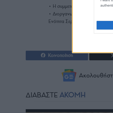
authenti
• Η συμμετοχή στις παράλληλες
• Διοργανωτές: Δήμος Σιντικής
Ενότητα Σερρών, και το Σωματεί
Κοινοποίηση
Ακολουθήστ
ΔΙΑΒΑΣΤΕ
ΑΚΟΜΗ