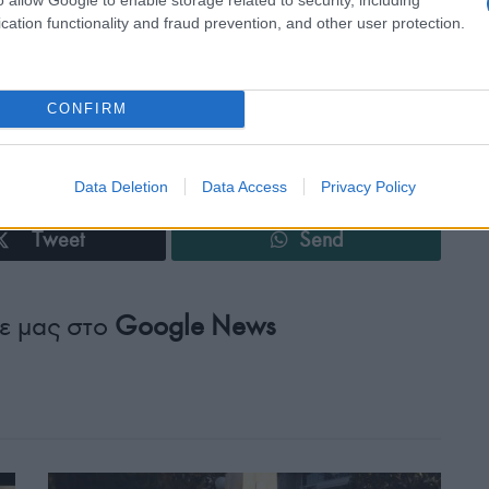
cation functionality and fraud prevention, and other user protection.
 εκδηλώσεις είναι δωρεάν.
, Περιφέρεια Κεντρικής Μακεδονίας – Περιφερειακή
ο «Στενωπός».
CONFIRM
Data Deletion
Data Access
Privacy Policy
Tweet
Send
ε μας στο
Google News