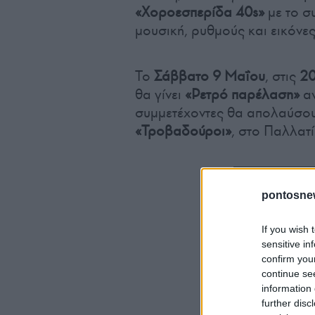
«Χοροεσπερίδα 40s»
με το 
μουσική, ρυθμούς και εικόνες
Το
Σάββατο 9 Μαΐου
, στις
20
θα γίνει
«Ρετρό παρέλαση»
αν
συμμετέχοντες θα απολαύσο
«Τροβαδούροι»
, στο Παλλατ
pontosne
If you wish 
sensitive in
confirm you
continue se
information 
further disc