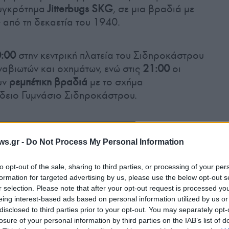
συγκρότημα
Jitterbugs SKG
, σε μια βραδιά με
 από τη δεκαετία του 1940.
:00
στην κεντρική πλατεία του Σιδηροκάστρου
αβιωτών και οχημάτων, ενώ στις
21:00
οι
υν
ρεμπέτικη βραδιά
με το σχήμα
ίδειο Γυμνάσιο Σιδηροκάστρου.
ws.gr -
Do Not Process My Personal Information
to opt-out of the sale, sharing to third parties, or processing of your per
formation for targeted advertising by us, please use the below opt-out s
r selection. Please note that after your opt-out request is processed y
eing interest-based ads based on personal information utilized by us or
disclosed to third parties prior to your opt-out. You may separately opt-
losure of your personal information by third parties on the IAB’s list of