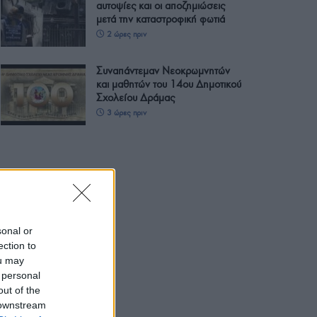
αυτοψίες και οι αποζημιώσεις
μετά την καταστροφική φωτιά
2 ώρες πριν
Συναπάντεμαν Νεοκρωμνητών
και μαθητών του 14ου Δημοτικού
Σχολείου Δράμας
3 ώρες πριν
sonal or
ection to
ou may
 personal
out of the
 downstream