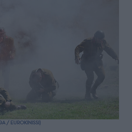
ΕΘΑ / EUROKINISSI)