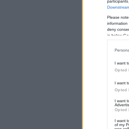
participants
Downstream 
Please note
information 
deny consent
in below Go
Persona
I want t
Opted 
I want t
Opted 
I want 
Advertis
Opted 
I want t
of my P
was col