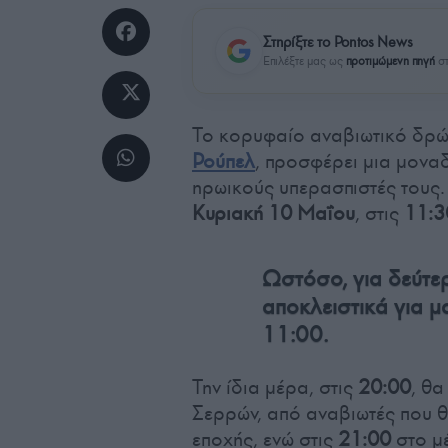
Στηρίξτε το Pontos News
Επιλέξτε μας ως
προτιμώμενη πηγή
στ
Το κορυφαίο αναβιωτικό δρώ
Ρούπελ
, προσφέρει μια μοναδ
ηρωικούς υπερασπιστές τους.
Κυριακή 10 Μαΐου
, στις
11:3
Ωστόσο, για δεύτερ
αποκλειστικά για μ
11:00.
Την ίδια μέρα, στις
20:00
, θα
Σερρών, από αναβιωτές που 
εποχής, ενώ στις
21:00
στο μ