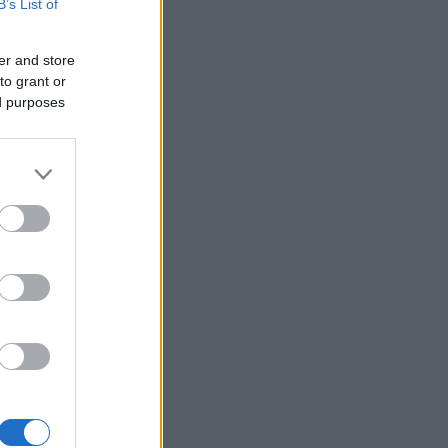
B’s List of
er and store
to grant or
ed purposes