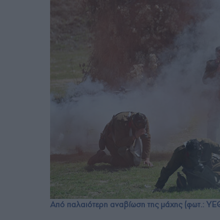
Από παλαιότερη αναβίωση της μάχης (φωτ.: Υ