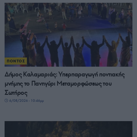
ΠΟΝΤΟΣ
Δήμος Καλαμαριάς: Υπερπαραγωγή ποντιακής
μνήμης το Πανηγύρι Μεταμορφώσεως του
Σωτήρος
6/08/2026 - 10:46μμ