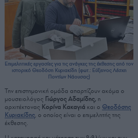
Επιμελητικές εργασίες για τις ανάγκες της έκθεσης από τον
ιστορικό Θεοδόση Κυριακίδη (φωτ.: Εύξεινος Λέσχη
Ποντίων Νάουσας)
Την επιστημονική ομάδα απαρτίζουν ακόμα ο
μουσειολόγος
Γιώργος Αδαμίδης,
η
αρχιτέκτονας
Κορίνα Κακαγιά
και ο
Θεοδόσης
Κυριακίδης
, ο οποίος είναι ο επιμελητής της
έκθεσης.
Η καταγραφή και μέτρηση των βιβλίων και των