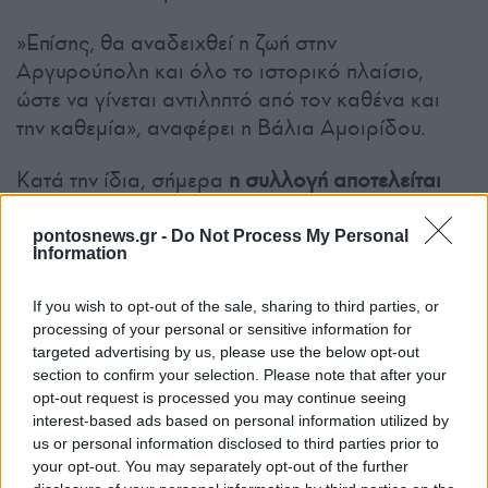
»Επίσης, θα αναδειχθεί η ζωή στην
Αργυρούπολη και όλο το ιστορικό πλαίσιο,
ώστε να γίνεται αντιληπτό από τον καθένα και
την καθεμία», αναφέρει η Βάλια Αμοιρίδου.
Κατά την ίδια, σήμερα
η συλλογή αποτελείται
από 973 τόμους
– κατά τον ξεριζωμό ήρθαν
περισσότεροι στην Ελλάδα, αλλά κάποιοι
pontosnews.gr -
Do Not Process My Personal
Information
χάθηκαν.
If you wish to opt-out of the sale, sharing to third parties, or
processing of your personal or sensitive information for
targeted advertising by us, please use the below opt-out
section to confirm your selection. Please note that after your
opt-out request is processed you may continue seeing
interest-based ads based on personal information utilized by
us or personal information disclosed to third parties prior to
your opt-out. You may separately opt-out of the further