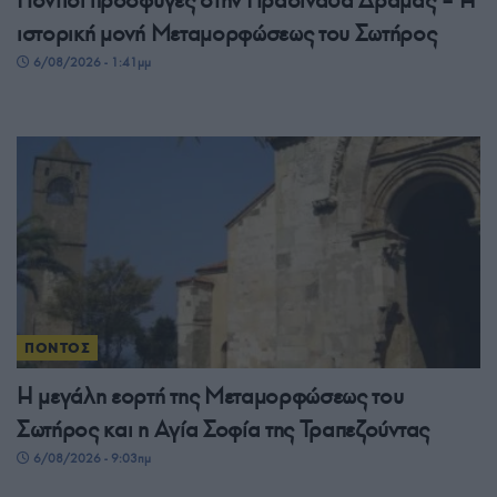
Πόντιοι πρόσφυγες στην Πρασινάδα Δράμας – Η
ιστορική μονή Μεταμορφώσεως του Σωτήρος
6/08/2026 - 1:41μμ
ΠΟΝΤΟΣ
Η μεγάλη εορτή της Μεταμορφώσεως του
Σωτήρος και η Αγία Σοφία της Τραπεζούντας
6/08/2026 - 9:03πμ