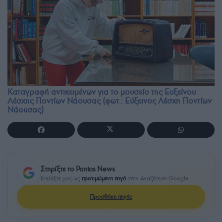
Καταγραφή αντικειμένων για το μουσείο της Ευξείνου
Λέσχης Ποντίων Νάουσας (φωτ.: Εύξεινος Λέσχη Ποντίων
Νάουσας)
Στηρίξτε το Pontos News
Επιλέξτε μας ως
προτιμώμενη πηγή
στην Αναζήτηση Google
Προσθήκη πηγής