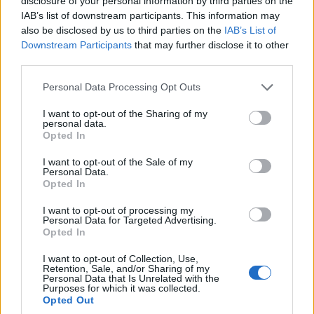
disclosure of your personal information by third parties on the
IAB’s list of downstream participants. This information may
also be disclosed by us to third parties on the
IAB’s List of
Downstream Participants
that may further disclose it to other
third parties.
Η Βιβλιοθήκη σήμερα όπως φυλάσσεται στο κτήριο της
Please note that this website/app uses one or more Google
Personal Data Processing Opt Outs
ΕΛΠΝ (φωτ.: Εύξεινος Λέσχη Ποντίων Νάουσας)
services and may gather and store information including but
not limited to your visit or usage behaviour. You may click to
I want to opt-out of the Sharing of my
personal data.
grant or deny consent to Google and its third-party tags to
Opted In
use your data for below specified purposes in below Google
consent section.
I want to opt-out of the Sale of my
Personal Data.
Opted In
I want to opt-out of processing my
Personal Data for Targeted Advertising.
Opted In
I want to opt-out of Collection, Use,
Retention, Sale, and/or Sharing of my
Personal Data that Is Unrelated with the
Purposes for which it was collected.
Opted Out