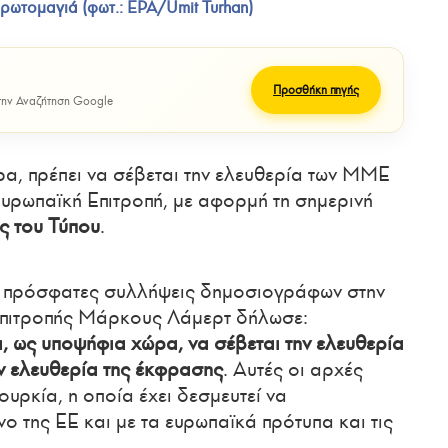
ρωτομαγιά (φωτ.: EPA/Umit Turhan)
Προσθήκη πηγής
ην Αναζήτηση Google
ρα, πρέπει να σέβεται την ελευθερία των ΜΜΕ
Ευρωπαϊκή Επιτροπή, με αφορμή τη σημερινή
ς του Τύπου
.
ις πρόσφατες συλλήψεις δημοσιογράφων στην
Επιτροπής Μάρκους Λάμερτ δήλωσε:
, ως υποψήφια χώρα, να σέβεται την ελευθερία
ν ελευθερία της έκφρασης
. Αυτές οι αρχές
ουρκία, η οποία έχει δεσμευτεί να
νο της ΕΕ και με τα ευρωπαϊκά πρότυπα και τις