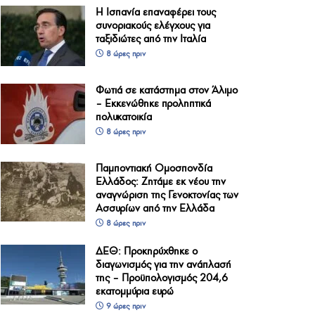
Η Ισπανία επαναφέρει τους
συνοριακούς ελέγχους για
ταξιδιώτες από την Ιταλία
8 ώρες πριν
Φωτιά σε κατάστημα στον Άλιμο
– Εκκενώθηκε προληπτικά
πολυκατοικία
8 ώρες πριν
Παμποντιακή Ομοσπονδία
Ελλάδος: Ζητάμε εκ νέου την
αναγνώριση της Γενοκτονίας των
Ασσυρίων από την Ελλάδα
8 ώρες πριν
ΔΕΘ: Προκηρύχθηκε ο
διαγωνισμός για την ανάπλασή
της – Προϋπολογισμός 204,6
εκατομμύρια ευρώ
9 ώρες πριν