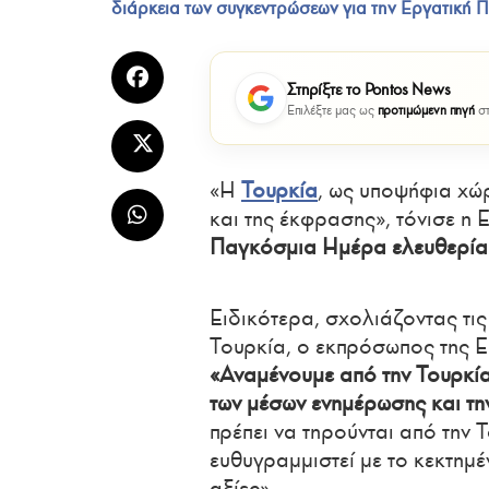
διάρκεια των συγκεντρώσεων για την Εργατική Π
Στηρίξτε το Pontos News
Επιλέξτε μας ως
προτιμώμενη πηγή
στ
«Η
Τουρκία
, ως υποψήφια χώ
και της έκφρασης», τόνισε η 
Παγκόσμια Ημέρα ελευθερία
Ειδικότερα, σχολιάζοντας τ
Τουρκία, ο εκπρόσωπος της 
«Αναμένουμε από την Τουρκία
των μέσων ενημέρωσης και τη
πρέπει να τηρούνται από την Τ
ευθυγραμμιστεί με το κεκτημέ
αξίες».