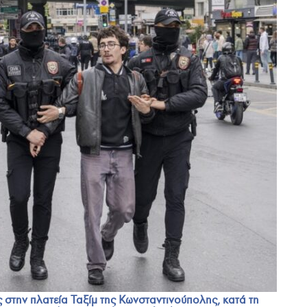
στην πλατεία Ταξίμ της Κωνσταντινούπολης, κατά τη