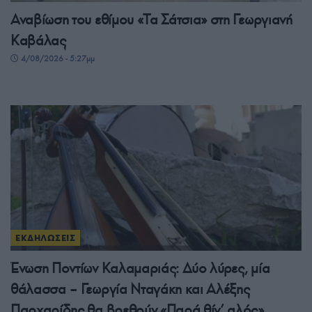
Αναβίωση του εθίμου «Τα Σάτσια» στη Γεωργιανή
Καβάλας
4/08/2026 - 5:27μμ
ΕΚΔΗΛΩΣΕΙΣ
Ένωση Ποντίων Καλαμαριάς: Δύο λύρες, μία
θάλασσα – Γεωργία Νταγάκη και Αλέξης
Παρχαρίδης θα βρεθούν «Παρά θίν’ αλός»