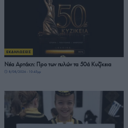
ΕΚΔΗΛΩΣΕΙΣ
Νέα Αρτάκη: Προ των πυλών τα 50ά Κυζίκεια
8/08/2026 - 10:45μμ