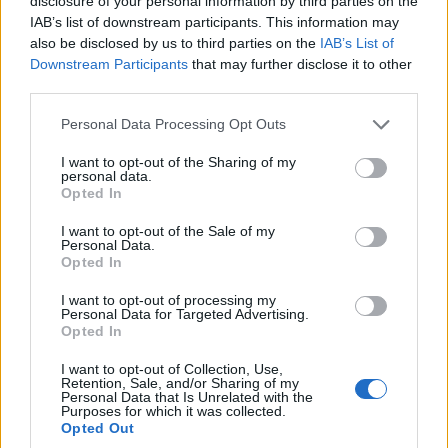
disclosure of your personal information by third parties on the
Λύρα τραγούδι: Θεόδωρος Σαχπεκίδης,
IAB’s list of downstream participants. This information may
Γιώργος Τιφτικίδης
also be disclosed by us to third parties on the
IAB’s List of
Downstream Participants
that may further disclose it to other
Κλαρίνο: Ευρυσθένης Ασλιχανίδης
third parties.
Νταούλι: Χρήστος Τιφτικίδης
Please note that this website/app uses one or more Google
Personal Data Processing Opt Outs
services and may gather and store information including but
not limited to your visit or usage behaviour. You may click to
I want to opt-out of the Sharing of my
Χοροδιδάσκαλοι: Χάρης Νικολαΐδης, Γιάννης
personal data.
grant or deny consent to Google and its third-party tags to
Κοτανίδης, Παύλος Τσιλογλανίδης, Κώστας
Opted In
use your data for below specified purposes in below Google
Παυλίδης, Δήμητρα Αρσενικού, Στράτος Μπίλης
consent section.
I want to opt-out of the Sale of my
Personal Data.
Opted In
Κοινός χορός για τα κορίτσια: Σερανίτσα
I want to opt-out of processing my
Personal Data for Targeted Advertising.
Κοινός χορός για τα αγόρια: Σέρρα
Opted In
Μουσικοί:
I want to opt-out of Collection, Use,
Retention, Sale, and/or Sharing of my
Personal Data that Is Unrelated with the
Λύρα τραγούδι: Θεόδωρος Σαχπεκίδης,
Purposes for which it was collected.
Opted Out
Γιώργος Τιφτικίδης