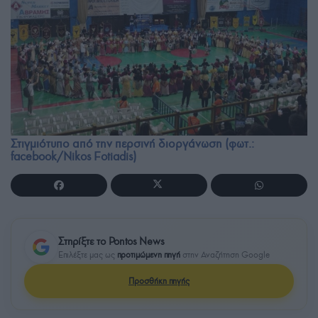
Στιγμιότυπο από την περσινή διοργάνωση (φωτ.:
facebook/Nikos Fotiadis)
Στηρίξτε το Pontos News
Επιλέξτε μας ως
προτιμώμενη πηγή
στην Αναζήτηση Google
Προσθήκη πηγής