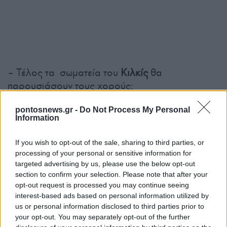
– Τέλος τα σωματεία του
Κιλκίς
θα
παρουσιάσουν τους χορούς:
Κότσαρι
pontosnews.gr -
Do Not Process My Personal
Information
Έτερε
If you wish to opt-out of the sale, sharing to third parties, or
Τάμσαρα
processing of your personal or sensitive information for
targeted advertising by us, please use the below opt-out
Τρυγώνα
section to confirm your selection. Please note that after your
Λετσίνα
opt-out request is processed you may continue seeing
interest-based ads based on personal information utilized by
us or personal information disclosed to third parties prior to
Μουσικοί:
your opt-out. You may separately opt-out of the further